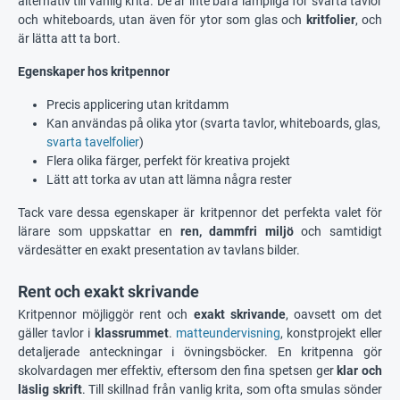
alternativ till vanlig krita. De är inte bara lämpliga för svarta tavlor
och whiteboards, utan även för ytor som glas och
kritfolier
, och
är lätta att ta bort.
Egenskaper hos kritpennor
Precis applicering utan kritdamm
Kan användas på olika ytor (svarta tavlor, whiteboards, glas,
svarta tavelfolier
)
Flera olika färger, perfekt för kreativa projekt
Lätt att torka av utan att lämna några rester
Tack vare dessa egenskaper är kritpennor det perfekta valet för
lärare som uppskattar en
ren, dammfri miljö
och samtidigt
värdesätter en exakt presentation av tavlans bilder.
Rent och exakt skrivande
Kritpennor möjliggör rent och
exakt skrivande
, oavsett om det
gäller tavlor i
klassrummet
.
matteundervisning
, konstprojekt eller
detaljerade anteckningar i övningsböcker. En kritpenna gör
skolvardagen mer effektiv, eftersom den fina spetsen ger
klar och
läslig skrift
. Till skillnad från vanlig krita, som ofta smulas sönder