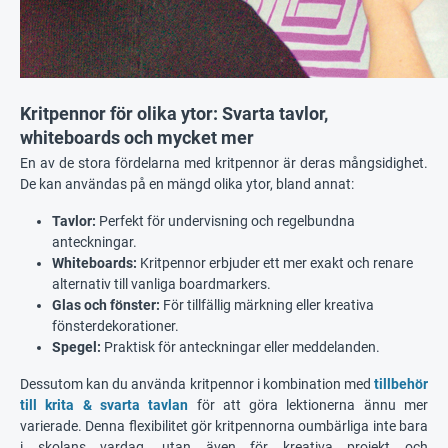
Kritpennor för olika ytor: Svarta tavlor,
whiteboards och mycket mer
En av de stora fördelarna med kritpennor är deras mångsidighet.
De kan användas på en mängd olika ytor, bland annat:
Tavlor:
Perfekt för undervisning och regelbundna
anteckningar.
Whiteboards:
Kritpennor erbjuder ett mer exakt och renare
alternativ till vanliga boardmarkers.
Glas och fönster:
För tillfällig märkning eller kreativa
fönsterdekorationer.
Spegel:
Praktisk för anteckningar eller meddelanden.
Dessutom kan du använda kritpennor i kombination med
tillbehör
till krita & svarta tavlan
för att göra lektionerna ännu mer
varierade. Denna flexibilitet gör kritpennorna oumbärliga inte bara
i skolans vardag, utan även för kreativa projekt och