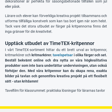
dekorationer är perfekta för säsongsbetonade tillfällen som jul
eller påsk.
Lärare och elever kan förverkliga kreativa projekt tillsammans och
utforma tillfälliga konstverk som kan tas bort igen när som helst.
Tack vare det stora utbudet av färger på kritpennorna finns det
inga gränser för din kreativitet.
Upptäck utbudet av TimeTEX-kritpennor
I vårt TimeTEX-sortiment hittar du ett brett urval av kritpennor,
kritmarkörer och
kritmarkörer
.
tavelspetsar
i olika färger och set.
Beställ bekvämt online och dra nytta av våra högkvalitativa
produkter som inte bara underlättar undervisningen, utan också
förhöjer den. Med våra kritpennor kan du skapa rena, exakta
bilder på tavlan och genomföra kreativa projekt på ett flexibelt
sätt - utan kritdamm!
Tavelfilm för klassrummet: praktiska lösningar för lärarnas tavlor