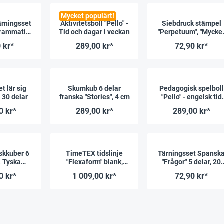
Mycket populärt!
rningsset
Aktivitetsboll "Pello" -
Siebdruck stämpel
grammatik",
Tid och dagar i veckan
"Perpetuum", "Mycke
n, 20 mm
bra"
 kr*
289,00 kr*
72,90 kr*
t lär sig
Skumkub 6 delar
Pedagogisk spelboll
 30 delar
franska "Stories", 4 cm
"Pello" - engelsk tid
och veckodagar
0 kr*
289,00 kr*
289,00 kr*
skkuber 6
TimeTEX tidslinje
Tärningsset Spansk
. Tyska
"Flexaform" blank,
"Frågor" 5 delar, 20
introduktio
magnetisk, 64 delar.
mm
0 kr*
1 009,00 kr*
72,90 kr*
4 cm