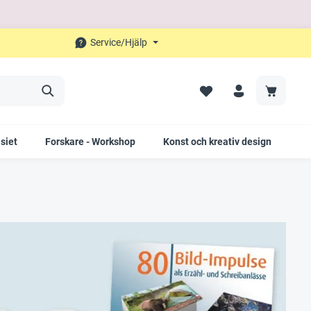
Service/Hjälp
siet
Forskare - Workshop
Konst och kreativ design
Fö