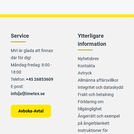
Service
Ytterligare
information
MVi är glada att finnas
där för dig!
Nyhetsbrev
Måndag-fredag: 8:00 -
Kontakta
18:00
Avtryck
Telefon:
+45 26853609
Allmänna affärsvillkor
E-post:
Integritet och dataskydd
info[at]timetex.se
Frakt och betalning
Förklaring om
tillgänglighet
Avboka-Avtal
Ångerrätt och exempel
på ångerblankett
Instruktioner för