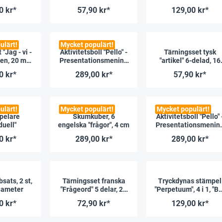
mm
"engelska"
0 kr*
57,90 kr*
129,00 kr*
ulärt!
Mycket populärt!
"Jag - vi -
Aktivitetsboll "Pello" -
Tärningsset tysk
ken, 20 mm
Presentationsmening
"artikel" 6-delad, 16
tong
ar - Tyska
mm
0 kr*
289,00 kr*
57,90 kr*
ulärt!
Mycket populärt!
Mycket populärt!
pelare
Skumkuber, 6
Aktivitetsboll "Pello" 
duell"
engelska "frågor", 4 cm
Presentationsmenin
ar - engelska
0 kr*
289,00 kr*
289,00 kr*
sats, 2 st,
Tärningsset franska
Tryckdynas stämpel
iameter
"Frågeord" 5 delar, 20
"Perpetuum", 4 i 1, "B
mm
idé"
0 kr*
72,90 kr*
129,00 kr*