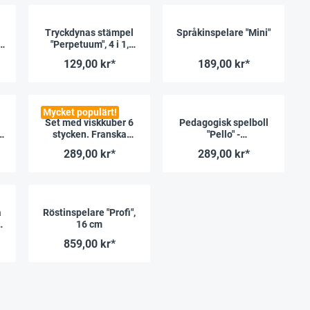
Tryckdynas stämpel
Språkinspelare "Mini"
t
"Perpetuum", 4 i 1,
"franska"
129,00 kr*
189,00 kr*
Mycket populärt!
Set med viskkuber 6
Pedagogisk spelboll
stycken. Franska
"Pello" -
"Frågor", 4 cm
bekantskapsfraser på
289,00 kr*
289,00 kr*
franska
a
Röstinspelare "Profi",
16 cm
859,00 kr*