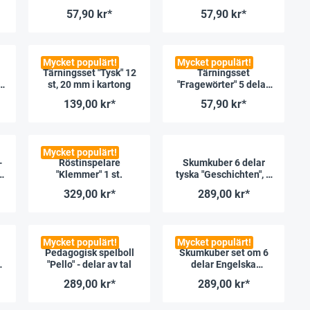
5-delat, 16 mm
engelska, 1 076 st
57,90 kr*
57,90 kr*
Mycket populärt!
Mycket populärt!
Tärningsset "Tysk" 12
Tärningsset
st, 20 mm i kartong
"Fragewörter" 5 delar,
16 mm
139,00 kr*
57,90 kr*
Mycket populärt!
-
Röstinspelare
Skumkuber 6 delar
g
"Klemmer" 1 st.
tyska "Geschichten", 4
cm
329,00 kr*
289,00 kr*
Mycket populärt!
Mycket populärt!
Pedagogisk spelboll
Skumkuber set om 6
ra
"Pello" - delar av tal
delar Engelska
"Stories", 4 cm
289,00 kr*
289,00 kr*