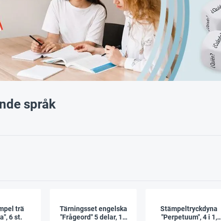
nde språk
mpel trä
Tärningsset engelska
Stämpeltryckdyna
", 6 st.
"Frågeord" 5 delar, 16
"Perpetuum", 4 i 1,