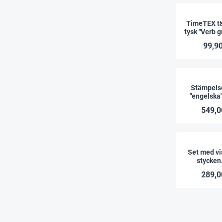
TimeTEX tä
tysk "Verb 
6 stycke
99,90
Stämpelse
"engelska"
549,0
Set med vi
stycken
"Berättelse
289,0
n", 