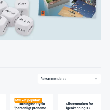
Mycket populärt!
Tärningsset tyskt
Klistermärken för
"personligt pronomen"
igenkänning XXL