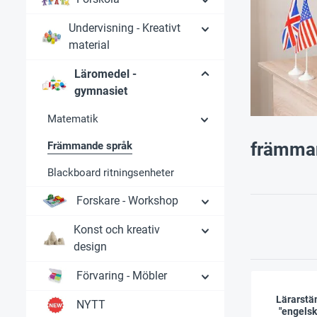
Undervisning - Kreativt
material
Läromedel -
gymnasiet
Matematik
främma
Främmande språk
Blackboard ritningsenheter
Forskare - Workshop
Konst och kreativ
design
Förvaring - Möbler
Lärarstä
NYTT
"engelska