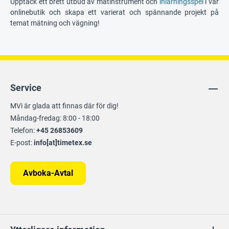
Upptäck ett brett utbud av mätinstrument och
inlärningsspel
i vår
onlinebutik och skapa ett varierat och spännande projekt på
temat mätning och vägning!
Service
MVi är glada att finnas där för dig!
Måndag-fredag: 8:00 - 18:00
Telefon:
+45 26853609
E-post:
info[at]timetex.se
Avboka-Avtal