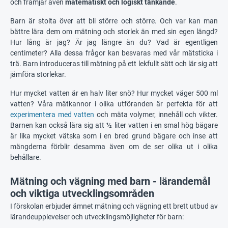
och främjar även
matematiskt och logiskt tänkande
.
Barn är stolta över att bli större och större. Och var kan man
bättre lära dem om mätning och storlek än med sin egen längd?
Hur lång är jag? Är jag längre än du? Vad är egentligen
centimeter? Alla dessa frågor kan besvaras med vår mätsticka i
trä. Barn introduceras till mätning på ett lekfullt sätt och lär sig att
jämföra storlekar.
Hur mycket vatten är en halv liter snö? Hur mycket väger 500 ml
vatten? Våra mätkannor i olika utföranden är perfekta för att
experimentera med vatten
och mäta volymer, innehåll och vikter.
Barnen kan också lära sig att ½ liter vatten i en smal hög bägare
är lika mycket vätska som i en bred grund bägare och inse att
mängderna förblir desamma även om de ser olika ut i olika
behållare.
Mätning och vägning med barn - lärandemål
och viktiga utvecklingsområden
I förskolan erbjuder ämnet mätning och vägning ett brett utbud av
lärandeupplevelser och utvecklingsmöjligheter för barn: