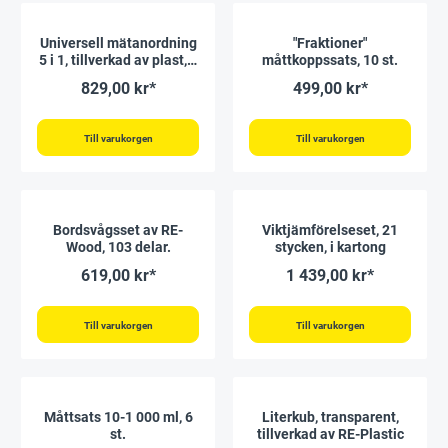
Universell mätanordning
"Fraktioner"
5 i 1, tillverkad av plast, 7
måttkoppssats, 10 st.
st.
829,00 kr*
499,00 kr*
Till varukorgen
Till varukorgen
Bordsvågsset av RE-
Viktjämförelseset, 21
Wood, 103 delar.
stycken, i kartong
619,00 kr*
1 439,00 kr*
Till varukorgen
Till varukorgen
Måttsats 10-1 000 ml, 6
Literkub, transparent,
st.
tillverkad av RE-Plastic