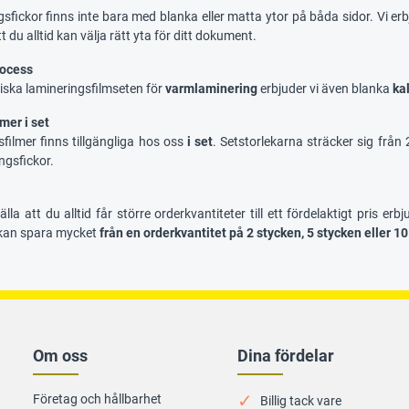
sfickor finns inte bara med blanka eller matta ytor på båda sidor. Vi er
t du alltid kan välja rätt yta för ditt dokument.
ocess
iska lamineringsfilmseten för
varmlaminering
erbjuder vi även blanka
ka
mer i set
sfilmer finns tillgängliga hos oss
i set
. Setstorlekarna sträcker sig från 
ngsfickor.
älla att du alltid får större orderkvantiteter till ett fördelaktigt pris er
 kan spara mycket
från en orderkvantitet på 2 stycken, 5 stycken eller 1
Om oss
Dina fördelar
Företag och hållbarhet
Billig tack vare