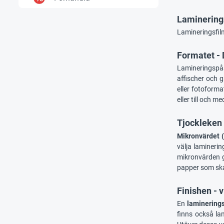
Laminerings
Lamineringsfilm
Formatet - 
Lamineringspås
affischer och 
eller fotoforma
eller till och 
Tjockleken 
Mikronvärdet 
välja lamineri
mikronvärden g
papper som sk
Finishen - v
En
laminering
finns också la