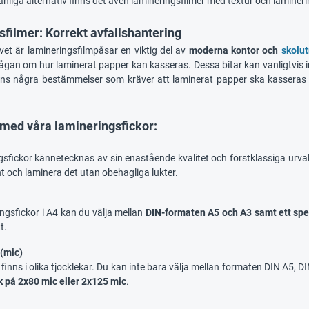
nliga alternativ finns det även lamineringsfilmer med textur och lamineri
filmer: Korrekt avfallshantering
et är lamineringsfilmpåsar en viktig del av
moderna kontor och
skolut
ågan om hur laminerat papper kan kasseras. Dessa bitar kan vanligtvis i
nns några bestämmelser som kräver att laminerat papper ska kasseras
med våra lamineringsfickor:
gsfickor kännetecknas av sin enastående kvalitet och förstklassiga urva
t och laminera det utan obehagliga lukter.
ngsfickor i A4 kan du välja mellan
DIN-formaten A5 och A3 samt ett spec
t.
 (mic)
r finns i olika tjocklekar. Du kan inte bara välja mellan formaten DIN A5, 
k på 2x80 mic eller 2x125 mic
.