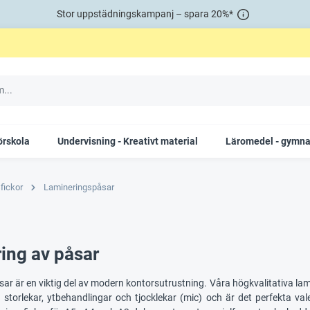
Stor uppstädningskampanj – spara 20%*
örskola
Undervisning - Kreativt material
Läromedel - gymna
fickor
Lamineringspåsar
ing av påsar
r är en viktig del av modern kontorsutrustning. Våra högkvalitativa lam
ka storlekar, ytbehandlingar och tjocklekar (mic) och är det perfekta v