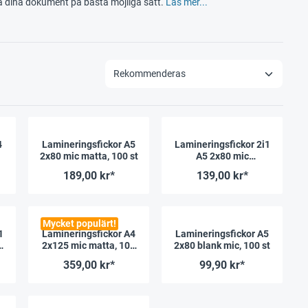
a dina dokument på bästa möjliga sätt.
Läs mer...
4
Lamineringsfickor A5
Lamineringsfickor 2i1
2x80 mic matta, 100 st
A5 2x80 mic
glans/matt, 100 st
189,00 kr*
139,00 kr*
Mycket populärt!
1
Lamineringsfickor A4
Lamineringsfickor A5
2x125 mic matta, 100
2x80 blank mic, 100 st
st
359,00 kr*
99,90 kr*