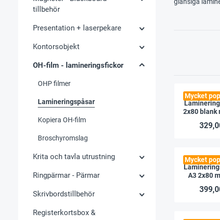
glansiga lamin
tillbehör
Presentation + laserpekare
Kontorsobjekt
OH-film - lamineringsfickor
OHP filmer
Mycket pop
Lamineringspåsar
Laminering
2x80 blank 
Kopiera OH-film
329,0
Broschyromslag
Krita och tavla utrustning
Mycket pop
Laminerings
Ringpärmar - Pärmar
A3 2x80 m
matt, 
399,0
Skrivbordstillbehör
Registerkortsbox &