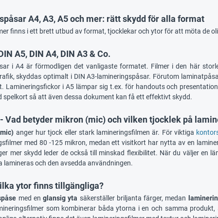
påsar A4, A3, A5 och mer: rätt skydd för alla format
er finns i ett brett utbud av format, tjocklekar och ytor för att möta de o
DIN A5, DIN A4, DIN A3 & Co.
ar i A4 är förmodligen det vanligaste formatet. Filmer i den här storl
grafik, skyddas optimalt i DIN A3-lamineringspåsar. Förutom laminatpås
t. Lamineringsfickor i A5 lämpar sig t.ex. för handouts och presentation
med spelkort så att även dessa dokument kan få ett effektivt skydd.
- Vad betyder mikron (mic) och vilken tjocklek på lamin
(mic)
anger hur tjock eller stark lamineringsfilmen är. För viktiga
kontors
ngsfilmer med 80 -125 mikron, medan ett visitkort har nytta av en lamin
er mer skydd leder de också till minskad flexibilitet. När du väljer en 
a lamineras och den avsedda användningen.
ilka ytor finns tillgängliga?
spåse
med en
glansig yta
säkerställer briljanta färger, medan
lamineri
mineringsfilmer som kombinerar båda ytorna i en och samma produkt, s