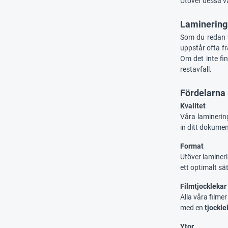
Utöver dessa va
Laminerings
Som du redan v
uppstår ofta fr
Om det inte fi
restavfall.
Fördelarna 
Kvalitet
Våra laminerin
in ditt dokumen
Format
Utöver lamineri
ett optimalt sät
Filmtjocklekar
Alla våra filme
med en
tjockle
Ytor