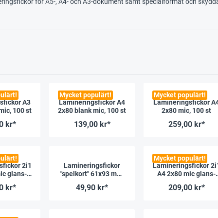
eringsfickor för A5-, A4- och A3-dokument samt specialformat och skydd
ulärt!
Mycket populärt!
Mycket populärt!
sfickor A3
Lamineringsfickor A4
Lamineringsfickor A
mic, 100 st
2x80 blank mic, 100 st
2x80 mic, 100 st
0 kr*
139,00 kr*
259,00 kr*
ulärt!
Mycket populärt!
fickor 2i1
Lamineringsfickor
Lamineringsfickor 2i
ic glans-
"spelkort" 61x93 mm,
A4 2x80 mic glans-
100 st
2x80 mic blank, 100 st.
matt, 100 st
0 kr*
49,90 kr*
209,00 kr*