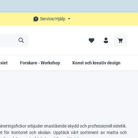
Service/Hjälp
siet
Forskare - Workshop
Konst och kreativ design
Fö
ineringsfickor erbjuder enastående skydd och professionell estetik.
alet för kontoret och skolan. Upptäck vårt sortiment av matta och