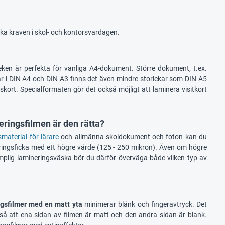
lika kraven i skol- och kontorsvardagen.
eken är perfekta för vanliga A4-dokument. Större dokument, t.ex.
ar i DIN A4 och DIN A3 finns det även mindre storlekar som DIN A5
skort. Specialformaten gör det också möjligt att laminera visitkort
eringsfilmen är den rätta?
material för lärare
och allmänna skoldokument och foton kan du
eringsficka med ett högre värde (125 - 250 mikron). Även om högre
lämplig lamineringsväska bör du därför överväga både vilken typ av
ngsfilmer med en matt yta
minimerar blänk och fingeravtryck. Det
å att ena sidan av filmen är matt och den andra sidan är blank.