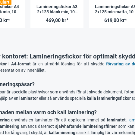
ulärt!
sfickor A4
Lamineringsfickor A3
Lamineringsfickor A
k mic, 100
2x125 blank mic, 100
2x125 mic matta, 10
t
st
st
0 kr*
469,00 kr*
619,00 kr*
r kontoret: Lamineringsfickor för optimalt skyd
ckor i A4-format
är en utmärkt lösning för att skydda
förvaring av 
resentation av innehållet.
ineringspåsar?
ar är speciella plasthylsor som används för att skydda dokument, foton 
hjälp av en
laminator
eller så används speciella
kalla lamineringsfickor
so
lnaden mellan varm och kall laminering?
ering
används en laminator för att applicera limmet på
laminatet
.
lam
 laminering
används däremot
självhäftande lamineringsfilmer
som kan 
ad för långvarigt skydd, är
kallaminering
särskilt lämplig för värmekänslig