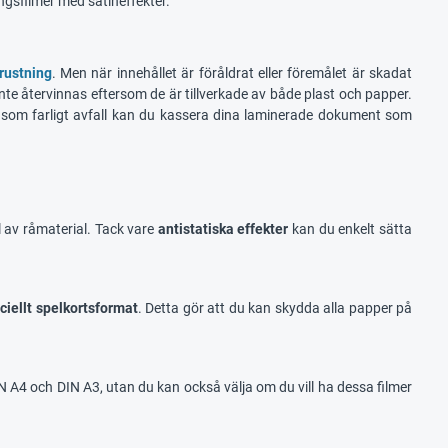
ngsfilmer med satineffekter.
rustning
. Men när innehållet är föråldrat eller föremålet är skadat
nte återvinnas eftersom de är tillverkade av både plast och papper.
 som farligt avfall kan du kassera dina laminerade dokument som
l av råmaterial. Tack vare
antistatiska effekter
kan du enkelt sätta
iellt spelkortsformat
. Detta gör att du kan skydda alla papper på
DIN A4 och DIN A3, utan du kan också välja om du vill ha dessa filmer