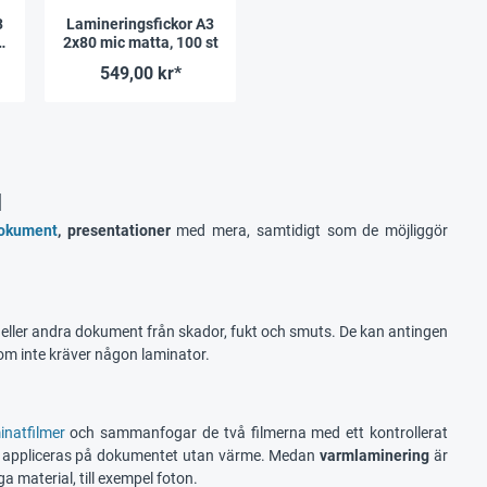
3
Lamineringsfickor A3
0
2x80 mic matta, 100 st
549,00 kr*
d
dokument
, presentationer
med mera, samtidigt som de möjliggör
eller andra dokument från skador, fukt och smuts. De kan antingen
m inte kräver någon laminator.
inatfilmer
och sammanfogar de två filmerna med ett kontrollerat
appliceras på dokumentet utan värme. Medan
varmlaminering
är
a material, till exempel foton.