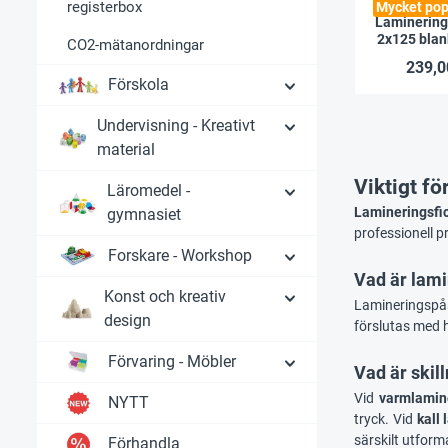
registerbox
Mycket pop
Laminering
2x125 blan
CO2-mätanordningar
s
239,0
Förskola
Undervisning - Kreativt
material
Viktigt fö
Läromedel -
Lamineringsfi
gymnasiet
professionell p
Forskare - Workshop
Vad är lam
Konst och kreativ
Lamineringspås
design
förslutas med 
Förvaring - Möbler
Vad är skil
Vid
varmlamin
NYTT
tryck. Vid
kall
särskilt utform
Förhandla