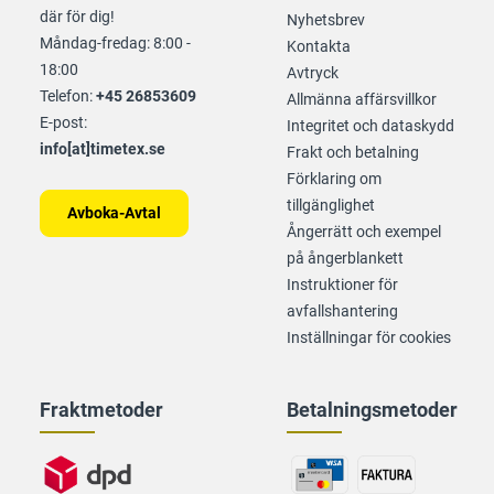
där för dig!
Nyhetsbrev
Måndag-fredag: 8:00 -
Kontakta
18:00
Avtryck
Telefon:
+45 26853609
Allmänna affärsvillkor
E-post:
Integritet och dataskydd
info[at]timetex.se
Frakt och betalning
Förklaring om
tillgänglighet
Avboka-Avtal
Ångerrätt och exempel
på ångerblankett
Instruktioner för
avfallshantering
Inställningar för cookies
Fraktmetoder
Betalningsmetoder