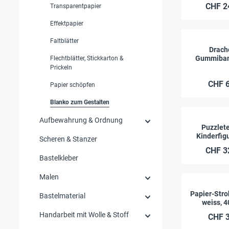
CHF 2
Transparentpapier
Effektpapier
Faltblätter
Drach
Gummiban
Flechtblätter, Stickkarton &
c
Prickeln
CHF 6
Papier schöpfen
Blanko zum Gestalten
Aufbewahrung & Ordnung
Puzzlete
Kinderfig
Scheren & Stanzer
Selbstgest
CHF 3
Stü
Bastelkleber
Malen
Papier-Stro
Bastelmaterial
weiss, 4
Handarbeit mit Wolle & Stoff
CHF 3