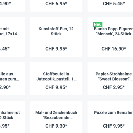
4.90*
CHF 6.95*
CHF 5.45*
Neu
e mit
Kunststoff-Eier, 12
Blanko Papp-Figure
d, 17x14
Stück
"Mensch", 24 Stück
m
.45*
CHF 9.95*
CHF 16.90*
ile aus
Stoffbeutel in
Papier-Strohhalme
uren zum
Juteoptik, pastell, 10
"Sweet Blossom"
alten, 24
Stück
farbig sortiert, 25
2.90*
CHF 9.95*
CHF 2.95*
ck
Stück
hhalme rot
Mal- und Zeichenbuch
Puzzle zum Bemale
0 Stück
"Bezaubernde
Schmetterlinge", 32
.95*
CHF 9.30*
CHF 9.95*
Seiten