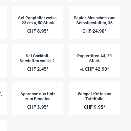
Set Pappteller weiss,
Papier-Menschen zum
23 cm ø, 50 Stück
Selbstgestalten, 36
Stück
CHF 8.95*
CHF 24.90*
Set Cocktail-
Papiertüten A4, 20
Servietten weiss, 2-
Stück
lagig, 20x20 cm, 50
CHF 2.45*
CHF 42.90*
Ab
Stück
",
Spardose aus Holz
Wimpel-Kette aus
zum Bemalen
Tafelfolie
CHF 3.95*
CHF 9.95*