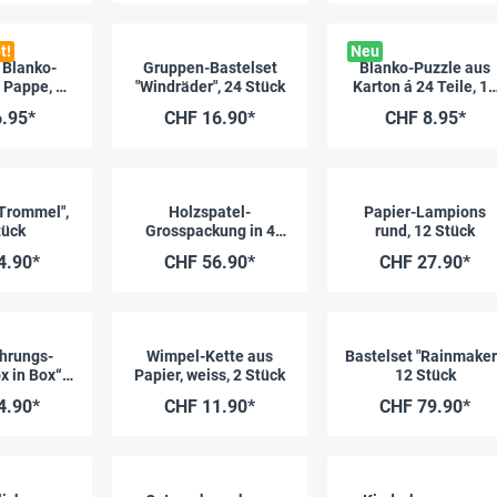
t!
Neu
Blanko-
Gruppen-Bastelset
Blanko-Puzzle aus
 Pappe, 5
"Windräder", 24 Stück
Karton á 24 Teile, 16
Stück
Stück
.95*
CHF 16.90*
CHF 8.95*
"Trommel",
Holzspatel-
Papier-Lampions
tück
Grosspackung in 4
rund, 12 Stück
Grössen, 1.200-tlg.
4.90*
CHF 56.90*
CHF 27.90*
hrungs-
Wimpel-Kette aus
Bastelset "Rainmaker
x in Box“,
Papier, weiss, 2 Stück
12 Stück
lg.
4.90*
CHF 11.90*
CHF 79.90*