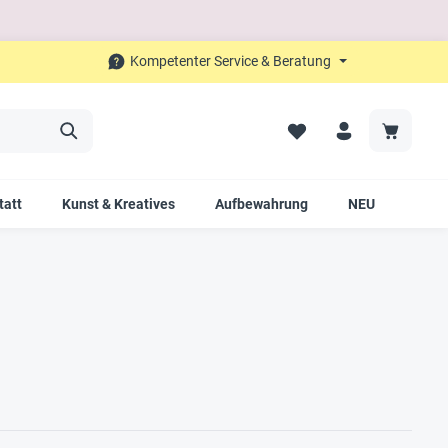
Kompetenter Service & Beratung
tatt
Kunst & Kreatives
Aufbewahrung
NEU
SALE