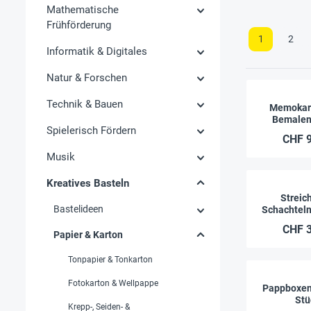
Mathematische
Frühförderung
1
2
Informatik & Digitales
Natur & Forschen
Technik & Bauen
Memokar
Bemalen 
Spielerisch Fördern
CHF 9
Musik
Kreatives Basteln
Streic
Bastelideen
Schachteln
Stü
CHF 3
Papier & Karton
Tonpapier & Tonkarton
Fotokarton & Wellpappe
Pappboxen 
Stü
Krepp-, Seiden- &