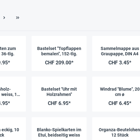
ten zum
Bastelset "Topflappen
Sammelmappe aus
36-tlg.
bemalen", 152-tlg.
Graupappe, DIN A4
.95*
CHF 209.00*
CHF 3.45*
hholz-
Bastelset "Uhr mit
Windrad "Blume", 20
 weiss, 10
Holzrahmen"
cm ø
ck
.95*
CHF 6.95*
CHF 6.45*
eckig, 10
Blanko-Spielkarten im
Organza-Beutelchen
ck
Etui, beidseitig weiss
12 Stück