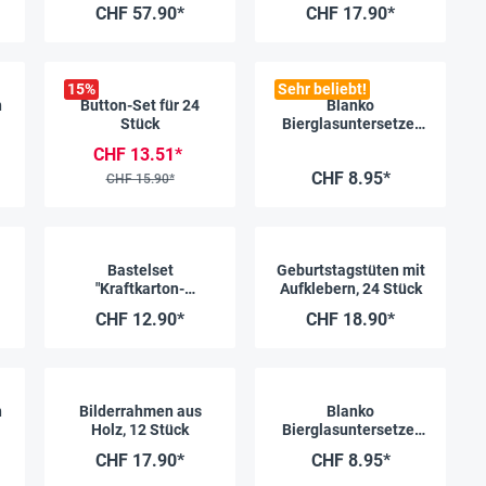
CHF 57.90*
CHF 17.90*
15
%
Sehr beliebt!
n
Button-Set für 24
Blanko
Stück
Bierglasuntersetzer
rund, 100 Stück
CHF 13.51*
CHF 8.95*
CHF 15.90*
Bastelset
Geburtstagstüten mit
"Kraftkarton-
Aufklebern, 24 Stück
Häuschen", 6 Stück
CHF 12.90*
CHF 18.90*
n
Bilderrahmen aus
Blanko
Holz, 12 Stück
Bierglasuntersetzer
quadratisch, 100
CHF 17.90*
CHF 8.95*
Stück