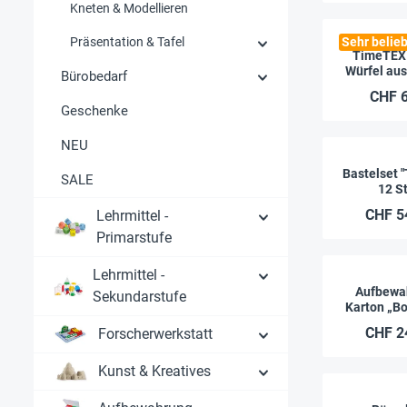
Kneten & Modellieren
Präsentation & Tafel
Sehr belieb
TimeTEX 
Würfel aus
Bürobedarf
cm, 5 
CHF 6
Geschenke
NEU
Bastelset 
SALE
12 S
CHF 5
Lehrmittel -
Primarstufe
Lehrmittel -
Aufbewa
Sekundarstufe
Karton „Bo
12-t
CHF 2
Forscherwerkstatt
Kunst & Kreatives