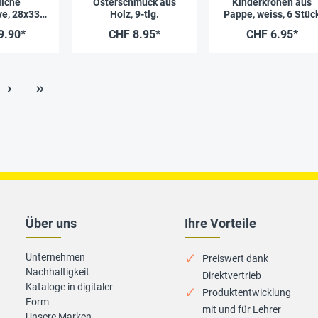
iche
Osterschmuck aus
Kinderkronen aus
ve, 28x33
Holz, 9-tlg.
Pappe, weiss, 6 Stüc
 Blatt
9.90*
CHF 8.95*
CHF 6.95*
Über uns
Ihre Vorteile
Unternehmen
Preiswert dank
Nachhaltigkeit
Direktvertrieb
Kataloge in digitaler
Produktentwicklung
Form
mit und für Lehrer
Unsere Marken