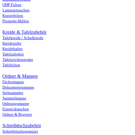
OHP Folien
Laminiertaschen
Kopierfolien
Prospekt-Hüllen
Kreide & Tafelzubehör
Tafelkreide / Schulkreide
Kreidestifte
Kreidehalter
Tafelzubehör
Tafelzeichengeräte
Tafelfolien
Ordner & Mappen
Fächermappe
Dokumentenmappe
Stehsammler
Sammelmappe
Ordnungsmappe
Einstecktaschen
Ordner & Register
Schreibtischzubehör
Schreibtischorganizer