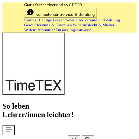
Gratis Standardversand ab CHF 99
Kompetenter Service & Beratung
Kontakt
Häufige Fragen
Newsletter
Versand und Zahlung
Gewährleistung & Garantien
Widerrufsrecht & Muster-
Widerrufsformular
Entsorgungshinweise
So leben
Lehrer/innen leichter!