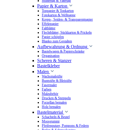
Muttertag & Vatertag
Papier & Karton
Tonpapier & Tonkarton
Fotokarton & Wellpappe
Krepp-, Seiden- & Transparentpapier
Effektpapier
Faltblätter
Flechtblätter, Stickkarton & Prickeln
Papier schöpfen
Blanko zum Gestalten
Aufbewahrung & Ordnung
Bastelwagen & Papierschränke
Organisation
Scheren & Stanzer
Bastelkleber
Malen
Wachsmalstifte
Buntstifte & Bleistifte
Fasermaler
Farben
Malzubehör
Drucken & Stempeln
Porzellan bemalen
Holz bemalen
Bastelmaterial
Schachteln & Beutel
Moosgummi
Pfeifenputzer, Pompons & Federn
Perlen & Schmucksteine