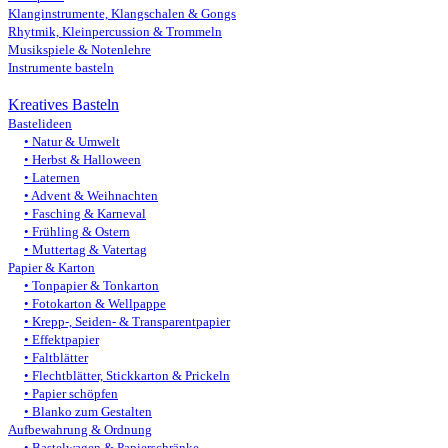
Klanginstrumente, Klangschalen & Gongs
Rhytmik, Kleinpercussion & Trommeln
Musikspiele & Notenlehre
Instrumente basteln
Kreatives Basteln
Bastelideen
Natur & Umwelt
Herbst & Halloween
Laternen
Advent & Weihnachten
Fasching & Karneval
Frühling & Ostern
Muttertag & Vatertag
Papier & Karton
Tonpapier & Tonkarton
Fotokarton & Wellpappe
Krepp-, Seiden- & Transparentpapier
Effektpapier
Faltblätter
Flechtblätter, Stickkarton & Prickeln
Papier schöpfen
Blanko zum Gestalten
Aufbewahrung & Ordnung
Bastelwagen & Papierschränke