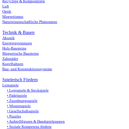
Recycling & Kompostieren
Luft
Optik
Magnetismus
Naturwissenschaftliche Phänomene
Technik & Bauen
Akustik
Energiegewinnung
Holz-Bausteine
Magnetische Bausteine
Zahnräder
Kugelbahnen
Bau- und Konstruktionssysteme
Spielerisch Fördern
Lernspiele
Legespiele & Steckspiele
Fädelspiele
Zuordnungsspiele
Wissensspiele
Gesellschaftsspiele
Puzzles
Aufstellfiguren & Handspielpuppen
Soziale Kompetenz fördern