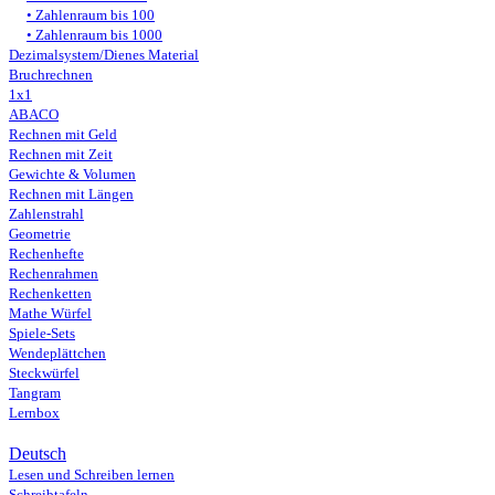
Zahlenraum bis 100
Zahlenraum bis 1000
Dezimalsystem/Dienes Material
Bruchrechnen
1x1
ABACO
Rechnen mit Geld
Rechnen mit Zeit
Gewichte & Volumen
Rechnen mit Längen
Zahlenstrahl
Geometrie
Rechenhefte
Rechenrahmen
Rechenketten
Mathe Würfel
Spiele-Sets
Wendeplättchen
Steckwürfel
Tangram
Lernbox
Deutsch
Lesen und Schreiben lernen
Schreibtafeln