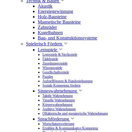
Technik & Bauen
Akustik
Energiegewinnung
Holz-Bausteine
Magnetische Bausteine
Zahnräder
Kugelbahnen
Bau- und Konstruktionssysteme
Spielerisch Fördern
Lernspiele
Legespiele & Steckspiele
Fädelspiele
Zuordnungsspiele
Wissensspiele
Gesellschaftsspiele
Puzzles
Aufstellfiguren & Handspielpuppen
Soziale Kompetenz fördern
Sinneswahrnehmung
Taktile Wahrnehmung
Visuelle Wahrnehmung
Körperwahrnehmung
Auditive Wahrnehmung
Olfaktorische und gustatorische Wahrnehmung
Sprachförderung
Wortschatzerweiterung
Erzählen & Kommunikative Kompetenz