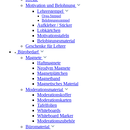
Motivation und Belohnung
Lehrerstempel
Orga-Stempel
Belobigungsstempel
Aufkleber / Sticker
Lobkärtchen
Motivationstafeln
Belobigungsmaterial
Geschenke für Lehrer
Bürobedarf
Magnete
Haftmagnete
Neodym Magnete
Magnetplättchen
Magnetband
Magnetisches Material
Moderationsmaterial
Moderationskoffer
Moderationskarten
Tafelfolien
Whiteboards
Whiteboard Marker
Moderationszubehör
Büromaterial