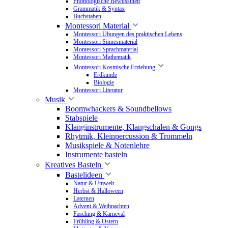
Phonologische Bewusstheit
Grammatik & Syntax
Buchstaben
Montessori Material
Montessori Übungen des praktischen Lebens
Montessori Sinnesmaterial
Montessori Sprachmaterial
Montessori Mathematik
Montessori Kosmische Erziehung
Erdkunde
Biologie
Montessori Literatur
Musik
Boomwhackers & Soundbellows
Stabspiele
Klanginstrumente, Klangschalen & Gongs
Rhytmik, Kleinpercussion & Trommeln
Musikspiele & Notenlehre
Instrumente basteln
Kreatives Basteln
Bastelideen
Natur & Umwelt
Herbst & Halloween
Laternen
Advent & Weihnachten
Fasching & Karneval
Frühling & Ostern