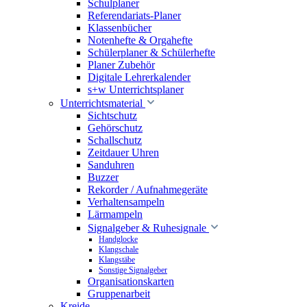
Schulplaner
Referendariats-Planer
Klassenbücher
Notenhefte & Orgahefte
Schülerplaner & Schülerhefte
Planer Zubehör
Digitale Lehrerkalender
s+w Unterrichtsplaner
Unterrichtsmaterial
Sichtschutz
Gehörschutz
Schallschutz
Zeitdauer Uhren
Sanduhren
Buzzer
Rekorder / Aufnahmegeräte
Verhaltensampeln
Lärmampeln
Signalgeber & Ruhesignale
Handglocke
Klangschale
Klangstäbe
Sonstige Signalgeber
Organisationskarten
Gruppenarbeit
Kreide