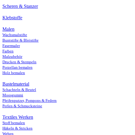
Scheren & Stanzer
Klebstoffe
Malen
Wachsmalstifte
Buntstifte & Bleistifte
Fasermaler
Farben
Malzubehör
Drucken & Stempeln
Porzellan bemalen
Holz bemalen
Bastelmaterial
Schachteln & Beutel
Moosgummi
Pfeifenputzer, Pompons & Federn
Perlen & Schmucksteine
Textiles Werken
Stoff bemalen
Häkeln & Stricken
Weben