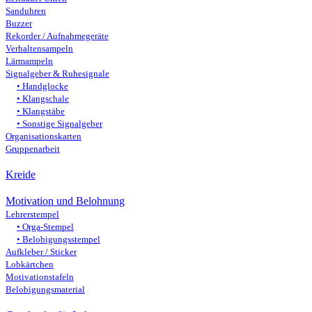
Sanduhren
Buzzer
Rekorder / Aufnahmegeräte
Verhaltensampeln
Lärmampeln
Signalgeber & Ruhesignale
Handglocke
Klangschale
Klangstäbe
Sonstige Signalgeber
Organisationskarten
Gruppenarbeit
Kreide
Motivation und Belohnung
Lehrerstempel
Orga-Stempel
Belobigungsstempel
Aufkleber / Sticker
Lobkärtchen
Motivationstafeln
Belobigungsmaterial