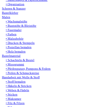
Organisation
Scheren & Stanzer
Bastelkleber
Malen
Wachsmalstifte
Buntstifte & Bleistifte
Fasermaler
Farben
Malzubehör
Drucken & Stempeln
Porzellan bemalen
Holz bemalen
Bastelmaterial
Schachteln & Beutel
Moosgummi
Pfeifenputzer, Pompons & Federn
Perlen & Schmucksteine
Handarbeit mit Wolle & Stoff
Stoff bemalen
Häkeln & Stricken
Weben & Fädeln
Sticken
Makramee
Filz & Filzen