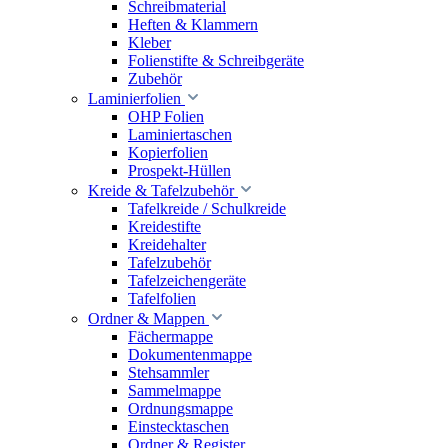
Schreibmaterial
Heften & Klammern
Kleber
Folienstifte & Schreibgeräte
Zubehör
Laminierfolien
OHP Folien
Laminiertaschen
Kopierfolien
Prospekt-Hüllen
Kreide & Tafelzubehör
Tafelkreide / Schulkreide
Kreidestifte
Kreidehalter
Tafelzubehör
Tafelzeichengeräte
Tafelfolien
Ordner & Mappen
Fächermappe
Dokumentenmappe
Stehsammler
Sammelmappe
Ordnungsmappe
Einstecktaschen
Ordner & Register