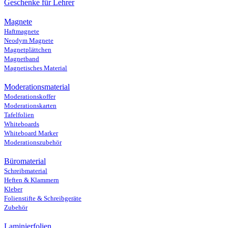
Geschenke für Lehrer
Magnete
Haftmagnete
Neodym Magnete
Magnetplättchen
Magnetband
Magnetisches Material
Moderationsmaterial
Moderationskoffer
Moderationskarten
Tafelfolien
Whiteboards
Whiteboard Marker
Moderationszubehör
Büromaterial
Schreibmaterial
Heften & Klammern
Kleber
Folienstifte & Schreibgeräte
Zubehör
Laminierfolien