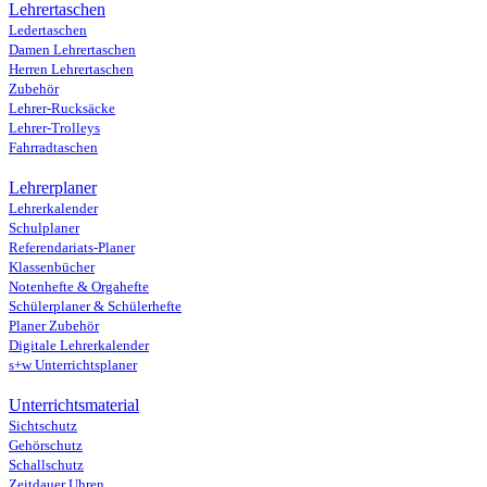
Lehrertaschen
Ledertaschen
Damen Lehrertaschen
Herren Lehrertaschen
Zubehör
Lehrer-Rucksäcke
Lehrer-Trolleys
Fahrradtaschen
Lehrerplaner
Lehrerkalender
Schulplaner
Referendariats-Planer
Klassenbücher
Notenhefte & Orgahefte
Schülerplaner & Schülerhefte
Planer Zubehör
Digitale Lehrerkalender
s+w Unterrichtsplaner
Unterrichtsmaterial
Sichtschutz
Gehörschutz
Schallschutz
Zeitdauer Uhren