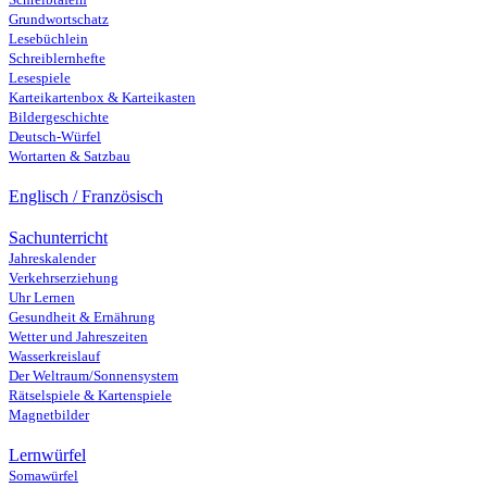
Grundwortschatz
Lesebüchlein
Schreiblernhefte
Lesespiele
Karteikartenbox & Karteikasten
Bildergeschichte
Deutsch-Würfel
Wortarten & Satzbau
Englisch / Französisch
Sachunterricht
Jahreskalender
Verkehrserziehung
Uhr Lernen
Gesundheit & Ernährung
Wetter und Jahreszeiten
Wasserkreislauf
Der Weltraum/Sonnensystem
Rätselspiele & Kartenspiele
Magnetbilder
Lernwürfel
Somawürfel