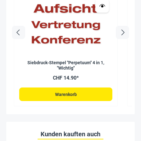
Siebdruck-Stempel "Perpetuum" 4 in 1,
A
"Wichtig"
CHF 14.90*
Warenkorb
Kunden kauften auch