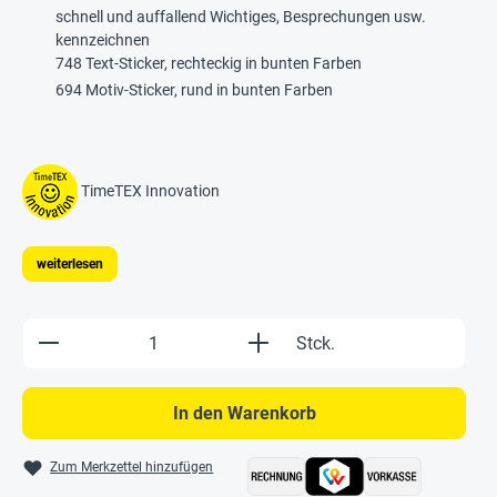
schnell und auffallend Wichtiges, Besprechungen usw.
kennzeichnen
748 Text-Sticker, rechteckig in bunten Farben
694 Motiv-Sticker, rund in bunten Farben
TimeTEX Innovation
weiterlesen
Produkt Anzahl: Gib den gewünschten Wert e
Stck.
In den Warenkorb
Zum Merkzettel hinzufügen