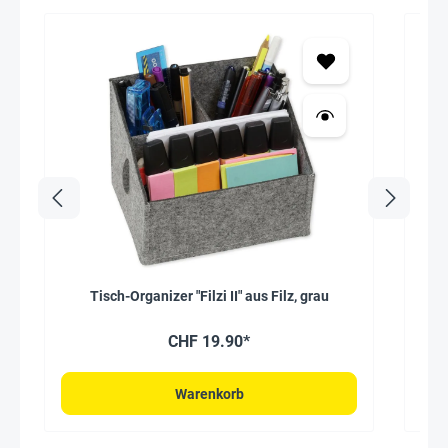
Tisch-Organizer "Filzi II" aus Filz, grau
H
CHF 19.90*
Warenkorb