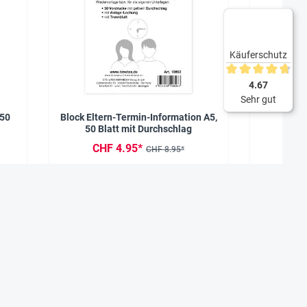
Käuferschutz
Durchschnittliche 
4.67
Sehr gut
 50
Block Eltern-Termin-Information A5,
Siebdruck
50 Blatt mit Durchschlag
CHF 4.95*
CHF 8.95*