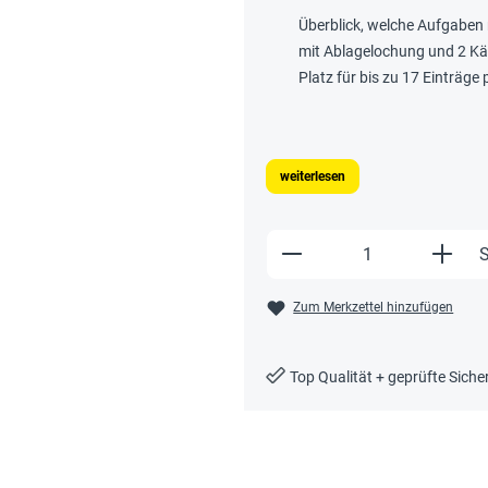
Überblick, welche Aufgaben 
mit Ablagelochung und 2 Kä
Platz für bis zu 17 Einträge 
weiterlesen
Produkt Anzahl: Gi
S
Zum Merkzettel hinzufügen
Top Qualität + geprüfte Siche