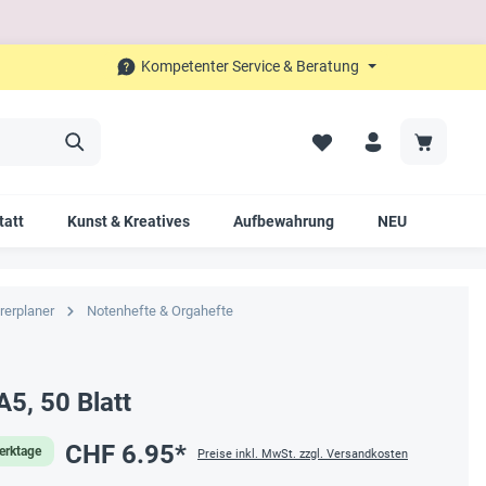
Kompetenter Service & Beratung
tatt
Kunst & Kreatives
Aufbewahrung
NEU
SALE
rerplaner
Notenhefte & Orgahefte
A5, 50 Blatt
CHF 6.95*
Werktage
Preise inkl. MwSt. zzgl. Versandkosten