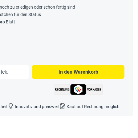
noch zu erledigen oder schon fertig sind
stchen für den Status
pro Blatt
b den gewünschten Wert ein oder benutze 
tck.
In den Warenkorb
rheit
Innovativ und preiswert
Kauf auf Rechnung möglich