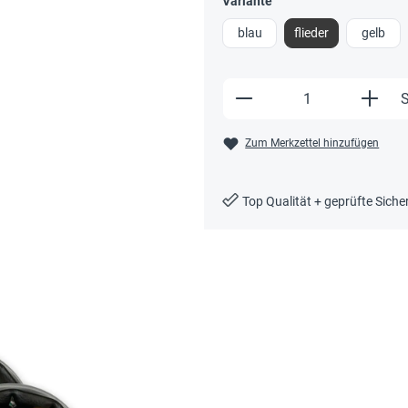
Variante
blau
flieder
gelb
Produkt Anzahl: Gi
S
Zum Merkzettel hinzufügen
Top Qualität + geprüfte Siche