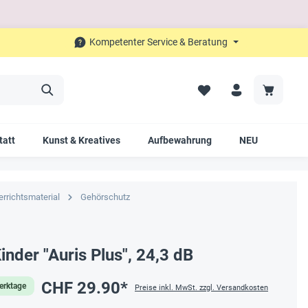
Kompetenter Service & Beratung
tatt
Kunst & Kreatives
Aufbewahrung
NEU
SALE
errichtsmaterial
Gehörschutz
inder "Auris Plus", 24,3 dB
CHF 29.90*
Werktage
Preise inkl. MwSt. zzgl. Versandkosten