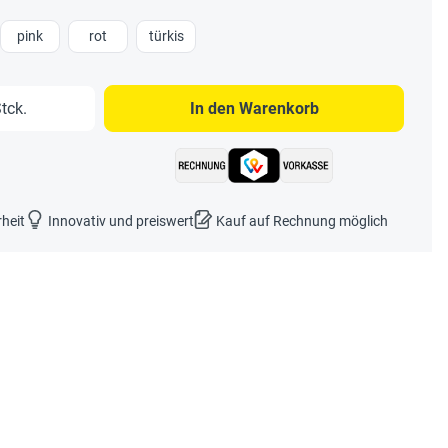
pink
rot
türkis
b den gewünschten Wert ein oder benutze 
tck.
In den Warenkorb
rheit
Innovativ und preiswert
Kauf auf Rechnung möglich