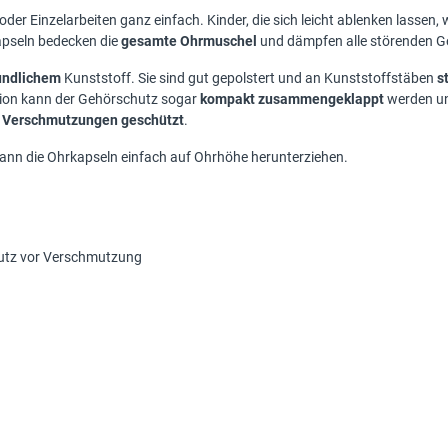
 oder Einzelarbeiten ganz einfach. Kinder, die sich leicht ablenken lassen
kapseln bedecken die
gesamte Ohrmuschel
und dämpfen alle störenden Ge
undlichem
Kunststoff. Sie sind gut gepolstert und an Kunststoffstäben
s
tion kann der Gehörschutz sogar
kompakt zusammengeklappt
werden un
r Verschmutzungen geschützt
.
nn die Ohrkapseln einfach auf Ohrhöhe herunterziehen.
utz vor Verschmutzung