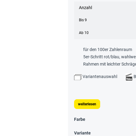
Anzahl
Bis
9
Ab
10
für den 100er Zahlenraum
5er-Schritt rot/blau, wahlwe
Rahmen mit leichter Schräge
Variantenauswahl
B
weiterlesen
Farbe
Variante