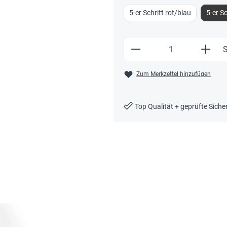
5-er Schritt rot/blau
5-er S
Produkt Anzahl: Gi
S
Zum Merkzettel hinzufügen
Top Qualität + geprüfte Siche