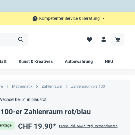
Kompetenter Service & Beratung
tatt
Kunst & Kreatives
Aufbewahrung
NEU
SALE
fe
Mathematik
Zahlenraum
Zahlenraum bis 100
 Wechsel bei 51 in blau/rot
100-er Zahlenraum rot/blau
CHF 19.90*
Werktage
Preise inkl. MwSt. zzgl. Versandkosten