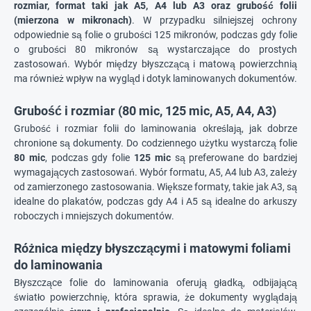
rozmiar, format taki jak A5, A4 lub A3 oraz grubość folii
(mierzona w mikronach)
. W przypadku silniejszej ochrony
odpowiednie są folie o grubości 125 mikronów, podczas gdy folie
o grubości 80 mikronów są wystarczające do prostych
zastosowań. Wybór między błyszczącą i matową powierzchnią
ma również wpływ na wygląd i dotyk laminowanych dokumentów.
Grubość i rozmiar (80 mic, 125 mic, A5, A4, A3)
Grubość i rozmiar folii do laminowania określają, jak dobrze
chronione są dokumenty. Do codziennego użytku wystarczą folie
80 mic
, podczas gdy folie
125 mic
są preferowane do bardziej
wymagających zastosowań. Wybór formatu, A5, A4 lub A3, zależy
od zamierzonego zastosowania. Większe formaty, takie jak A3, są
idealne do plakatów, podczas gdy A4 i A5 są idealne do arkuszy
roboczych i mniejszych dokumentów.
Różnica między błyszczącymi i matowymi foliami
do laminowania
Błyszczące folie do laminowania oferują gładką, odbijającą
światło powierzchnię, która sprawia, że dokumenty wyglądają