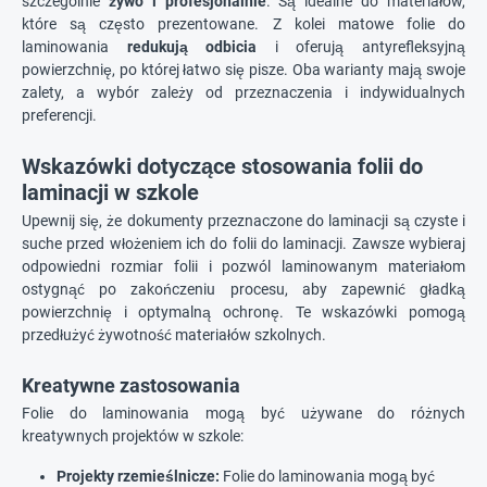
szczególnie
żywo i profesjonalnie
. Są idealne do materiałów,
które są często prezentowane. Z kolei matowe folie do
laminowania
redukują odbicia
i oferują antyrefleksyjną
powierzchnię, po której łatwo się pisze. Oba warianty mają swoje
zalety, a wybór zależy od przeznaczenia i indywidualnych
preferencji.
Wskazówki dotyczące stosowania folii do
laminacji w szkole
Upewnij się, że dokumenty przeznaczone do laminacji są czyste i
suche przed włożeniem ich do folii do laminacji. Zawsze wybieraj
odpowiedni rozmiar folii i pozwól laminowanym materiałom
ostygnąć po zakończeniu procesu, aby zapewnić gładką
powierzchnię i optymalną ochronę. Te wskazówki pomogą
przedłużyć żywotność materiałów szkolnych.
Kreatywne zastosowania
Folie do laminowania mogą być używane do różnych
kreatywnych projektów w szkole:
Projekty rzemieślnicze:
Folie do laminowania mogą być