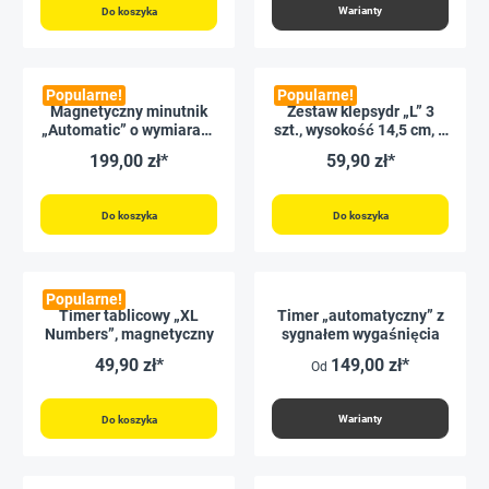
Warianty
Do koszyka
Popularne!
Popularne!
Magnetyczny minutnik
Zestaw klepsydr „L” 3
„Automatic” o wymiarach
szt., wysokość 14,5 cm, ø
19x19 cm z tarczą
5 cm (10/15/20 minut)
199,00 zł*
59,90 zł*
sygnalizacji świetlnej
Do koszyka
Do koszyka
Popularne!
Timer tablicowy „XL
Timer „automatyczny” z
Numbers”, magnetyczny
sygnałem wygaśnięcia
49,90 zł*
149,00 zł*
Od
Warianty
Do koszyka