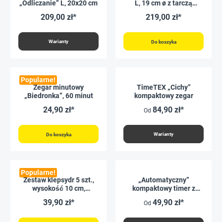
„Odliczanie” L, 20x20 cm
L, 19 cm ø z tarczą
sygnalizacji świetlnej
209,00 zł*
219,00 zł*
Warianty
Do koszyka
Popularne!
Zegar minutowy
TimeTEX „Cichy”
„Biedronka”, 60 minut
kompaktowy zegar
24,90 zł*
84,90 zł*
Od
Warianty
Do koszyka
Popularne!
Zestaw klepsydr 5 szt.,
„Automatyczny”
wysokość 10 cm,
kompaktowy timer z
średnica 2,5 cm
magnesem
39,90 zł*
49,90 zł*
Od