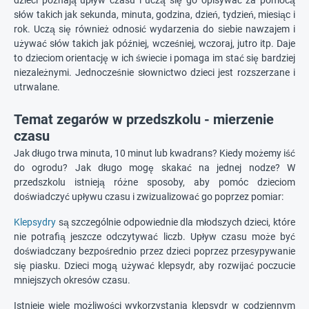
dzieci poznają upływ czasu i uczą się go opisywać za pomocą
słów takich jak sekunda, minuta, godzina, dzień, tydzień, miesiąc i
rok. Uczą się również odnosić wydarzenia do siebie nawzajem i
używać słów takich jak później, wcześniej, wczoraj, jutro itp. Daje
to dzieciom orientację w ich świecie i pomaga im stać się bardziej
niezależnymi. Jednocześnie słownictwo dzieci jest rozszerzane i
utrwalane.
Temat zegarów w przedszkolu - mierzenie
czasu
Jak długo trwa minuta, 10 minut lub kwadrans? Kiedy możemy iść
do ogrodu? Jak długo mogę skakać na jednej nodze? W
przedszkolu istnieją różne sposoby, aby pomóc dzieciom
doświadczyć upływu czasu i zwizualizować go poprzez pomiar:
Klepsydry
są szczególnie odpowiednie dla młodszych dzieci, które
nie potrafią jeszcze odczytywać liczb. Upływ czasu może być
doświadczany bezpośrednio przez dzieci poprzez przesypywanie
się piasku. Dzieci mogą używać klepsydr, aby rozwijać poczucie
mniejszych okresów czasu.
Istnieje wiele możliwości wykorzystania klepsydr w codziennym