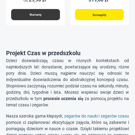
Od
świetlnej
Warianty
Szczegóły
Projekt Czas w przedszkolu
Dzieci doświadczają czasu w różnych kontekstach od
najmłodszych lat: dorastanie, powtarzające się urodziny, różne
pory dnia. Dzieci muszą najpierw nauczyć się odnosić te
indywidualne doświadczenia do abstrakcyjnej koncepcji czasu.
Stopniowo zaczynają rozumieć podział czasu na sekundy, minuty,
godziny, dni, tygodnie i lata. Możesz wspierać swoje dzieci w
przedszkolu w tym
procesie uczenia się
za pomocą projektu na
temat czasu i zegarów.
Nasza szeroka gama klepsydr,
zegarów do nauki i zegarów czasu
pomoże ci zaplanować ekscytujące zajęcia, które są zabawne i
pomagają dzieciom w nauce o czasie. Dzięki takiemu projektowi