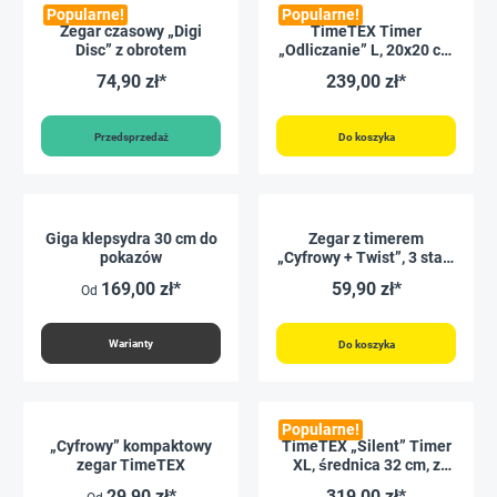
Popularne!
Popularne!
Zegar czasowy „Digi
TimeTEX Timer
Disc” z obrotem
„Odliczanie” L, 20x20 cm
z tarczą sygnalizacji
74,90 zł*
239,00 zł*
świetlnej
Przedsprzedaż
Do koszyka
Giga klepsydra 30 cm do
Zegar z timerem
pokazów
„Cyfrowy + Twist”, 3 stałe
czasy + zegar cyfrowy
169,00 zł*
59,90 zł*
Od
Warianty
Do koszyka
Popularne!
„Cyfrowy” kompaktowy
TimeTEX „Silent” Timer
zegar TimeTEX
XL, średnica 32 cm, z
tarczą sygnalizacji
29,90 zł*
319,00 zł*