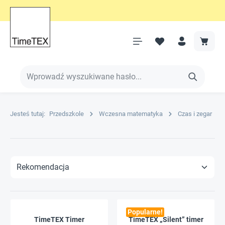
Jesteś tutaj:
Przedszkole
Wczesna matematyka
Czas i zegar
Popularne!
TimeTEX Timer
TimeTEX „Silent” timer