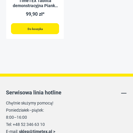
TimeTEX Tablica
demonstracyjna Pianka
muzyczna, magnetyczna,
99,90 zł*
2 szt.
Do koszyka
Serwisowa linia hotline
Chętnie służymy pomocą!
Poniedziałek–piątek:
8:00–16:00
Tel: +48 52 346 63 10
E-mail:
sklep@timetex.pl
>