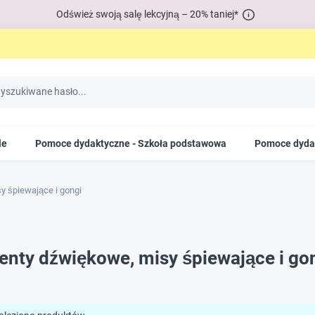
Odśwież swoją salę lekcyjną – 20% taniej*
le
Pomoce dydaktyczne - Szkoła podstawowa
Pomoce dydak
y śpiewające i gongi
enty dźwiękowe, misy śpiewające i go