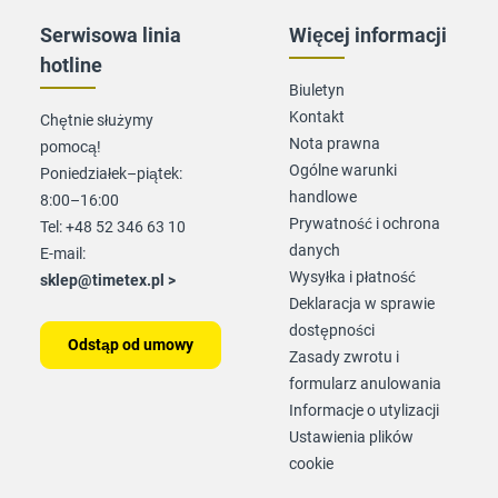
Serwisowa linia
Więcej informacji
hotline
Biuletyn
Kontakt
Chętnie służymy
Nota prawna
pomocą!
Ogólne warunki
Poniedziałek–piątek:
handlowe
8:00–16:00
Prywatność i ochrona
Tel: +48 52 346 63 10
danych
E-mail:
Wysyłka i płatność
sklep@timetex.pl
>
Deklaracja w sprawie
dostępności
Odstąp od umowy
Zasady zwrotu i
formularz anulowania
Informacje o utylizacji
Ustawienia plików
cookie