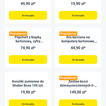
kulkami
49,90 zł*
19,90 zł*
Do koszyka
Do koszyka
Popularne!
Popularne!
Flipchart z klapką
Gra karciana na
kartonową, cyfry
komputery kartonowe,
dziesiętne 0-9
Liczby do 20/Liczby do
74,90 zł*
44,90 zł*
100
Do koszyka
Do koszyka
Popularne!
Koraliki zamienne do
Zestaw kości
Shaker Boxa 100 szt.
dziesięciościennych 0-9
(Jedynki), 100 szt. w
19,90 zł*
149,00 zł*
pudełku
Do koszyka
Do koszyka