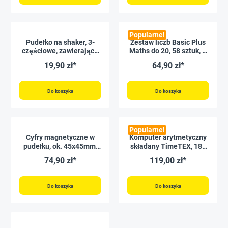
Popularne!
Pudełko na shaker, 3-
Zestaw liczb Basic Plus
częściowe, zawierające
Maths do 20, 58 sztuk, w
20 koralików
pudełku, czerwono-biały
19,90 zł*
64,90 zł*
Do koszyka
Do koszyka
Popularne!
Cyfry magnetyczne w
Komputer arytmetyczny
pudełku, ok. 45x45mm,
składany TimeTEX, 189
90szt.
szt., drewniany,
74,90 zł*
119,00 zł*
magnetyczny
Do koszyka
Do koszyka