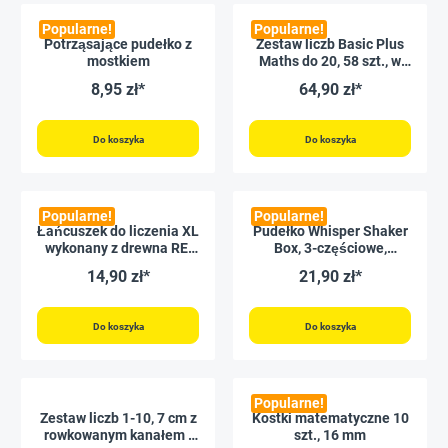
Popularne!
Popularne!
Potrząsające pudełko z
Zestaw liczb Basic Plus
mostkiem
Maths do 20, 58 szt., w
pudełku, czerwono-
8,95 zł*
64,90 zł*
niebieski
Do koszyka
Do koszyka
Popularne!
Popularne!
Łańcuszek do liczenia XL
Pudełko Whisper Shaker
wykonany z drewna RE,
Box, 3-częściowe,
20 koralików,
zawierające 20 koralików
14,90 zł*
21,90 zł*
niebieski/czerwony
Do koszyka
Do koszyka
Popularne!
Zestaw liczb 1-10, 7 cm z
Kostki matematyczne 10
rowkowanym kanałem i
szt., 16 mm