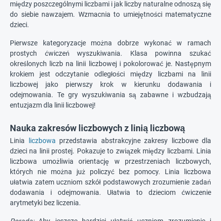
między poszczególnymi liczbami i jak liczby naturalne odnoszą się
do siebie nawzajem. Wzmacnia to umiejętności matematyczne
dzieci.
Pierwsze kategoryzacje można dobrze wykonać w ramach
prostych ćwiczeń wyszukiwania. Klasa powinna szukać
określonych liczb na linii liczbowej i pokolorować je. Następnym
krokiem jest odczytanie odległości między liczbami na linii
liczbowej jako pierwszy krok w kierunku dodawania i
odejmowania. Te gry wyszukiwania są zabawne i wzbudzają
entuzjazm dla linii liczbowej!
Nauka zakresów liczbowych z linią liczbową
Linia
liczbowa
przedstawia abstrakcyjne zakresy liczbowe dla
dzieci na linii prostej. Pokazuje to związek między liczbami. Linia
liczbowa umożliwia orientację w przestrzeniach liczbowych,
których nie można już policzyć bez pomocy. Linia liczbowa
ułatwia zatem uczniom szkół podstawowych zrozumienie zadań
dodawania i odejmowania. Ułatwia to dzieciom ćwiczenie
arytmetyki bez liczenia.