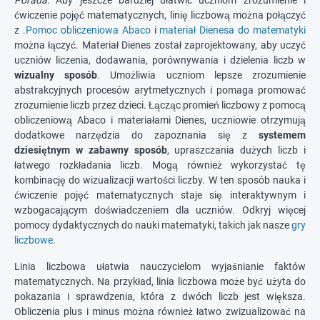
Porada:
Aby jeszcze bardziej ułatwić uczniom zrozumienie i
ćwiczenie pojęć matematycznych, linię liczbową można połączyć
z
.Pomoc obliczeniowa Abaco
i
materiał Dienesa do matematyki
można łączyć. Materiał Dienes został zaprojektowany, aby uczyć
uczniów liczenia, dodawania, porównywania i dzielenia liczb w
wizualny sposób
. Umożliwia uczniom lepsze zrozumienie
abstrakcyjnych procesów arytmetycznych i pomaga promować
zrozumienie liczb przez dzieci. Łącząc promień liczbowy z pomocą
obliczeniową Abaco i materiałami Dienes, uczniowie otrzymują
dodatkowe narzędzia do zapoznania się z
systemem
dziesiętnym w zabawny sposób
, upraszczania dużych liczb i
łatwego rozkładania liczb. Mogą również wykorzystać tę
kombinację do wizualizacji wartości liczby. W ten sposób nauka i
ćwiczenie pojęć matematycznych staje się interaktywnym i
wzbogacającym doświadczeniem dla uczniów. Odkryj więcej
pomocy dydaktycznych do nauki matematyki, takich jak nasze
gry
liczbowe
.
Linia liczbowa ułatwia nauczycielom wyjaśnianie faktów
matematycznych. Na przykład, linia liczbowa może być użyta do
pokazania i sprawdzenia, która z dwóch liczb jest większa.
Obliczenia plus i minus można również łatwo zwizualizować na