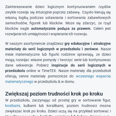
Zainteresowanie dzieci logicznym kontynuowaniem rzędów
zwykle rozwija się intuicyjnie poprzez zabawę. Często kierują się
własną logiką podczas ustawiania i sortowania zabawkowych
samochodów, figurek lub klocków. Może się zdarzyć, że rząd
klocków nagle
automatycznie podąża za prawem
. Celem jest
rozwijanie ich umiejętności i wspieranie ich rozwoju.
W naszym asortymencie znajdziesz
gry edukacyjne i atrakcyjne
materiały do serii logicznych w przedszkolu i zerówce
. Nasze
misie matematyczne lub figurki rodzinne sprawiają, że dzieci
mogą rozwijać własne pomysły i tworzyć serie lub kontynuować
dane sekwencje. Pobierz
inspiracje do serii logicznych w
przedszkolu
online w TimeTEX. Nasze materiały dla przedszkoli
oferują cenne materiały pomocnicze do
wczesnego wsparcia
matematycznego
w przedszkolu & w domu.
Zwiększaj poziom trudności krok po kroku
W przedszkolu, zaczynając od prostej gry w sortowanie figur,
kostkami
, kulkami lub koralikami, poziom trudności można
zwiększać krok po kroku. Dzieci uczą się na przykład sortować i