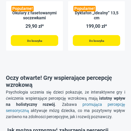
Popularne!
Popularne!
Okulary z fasetowanymi
Dyktafon „Idealny” 13,5
soczewkami
cm
29,90 zł*
199,00 zł*
Do koszyka
Do koszyka
Oczy otwarte! Gry wspierające percepcję
wzrokową
Psychologia uczenia się dzieci pokazuje, że interaktywne gry i
ćwiczenia wspierające percepcję wzrokową mają
istotny wpływ
na holistyczny rozwój
. Zabawa
promująca percepcję
sensoryczną
aktywuje mózg dziecka, co ma pozytywny wpływ
zarówno na zdolności percepcyjne, jak i rozwój poznawczy.
Jak można rozpoznać zaburzenia percepcji