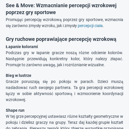
See & Move: Wzmacnianie percepcji wzrokowej
poprzez gry sportowe
Promując percepcję wzrokową poprzez gry sportowe, wzmacnia
się zarówno zmysły wzroku, jak i zmysły
percepcji ciała
.
Gry ruchowe poprawiające percepcję wzrokową
Łapanie kolorami
Podczas gry w łapanie gracze noszą różne odcienie kolorów.
Następnie przewidują konkretny kolor, który należy złapać.
Promuje to zarówno uwagę, jak i rozróżnianie wizualne.
Bieg w lustrze
Gracze poruszają się po pokoju w parach. Dzieci muszą
naśladować ruch swojego partnera. Ta gra percepcji wzrokowej
łączy w sobie aktywność sportową i wzmocnienie koordynacji
wzrokowej.
Shape run
W tej grze percepcyjnej ustawiasz różne kształty geometryczne w
pokoju i dzielisz graczy na grupy. Teraz daj każdej grupie kształt
do zebrania. Pierwszy zespół, który zbierze wszystkie przypisane