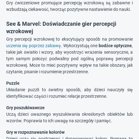
Gry ćwiczeniowe promujące percepcję wzrokową są zabawne i
wzbudzają ciekawość, tworząc pozytywne nastawienie do nauki.
See & Marvel: Doświadczanie gier percepcji
wzrokowej
Gry percepcji wzrokowej to ekscytujący sposób na promowanie
uczenia się poprzez zabawę
. Wykorzystują one
bodźce optyczne
,
takie jak światło i wzory, aby wyostrzyć wrażenia sensoryczne, a
tym samym położyć podwaliny pod ogólną poprawę percepcji
wzrokowej. Może to mieć pozytywny wpływ na takie obszary, jak
czytanie, pisanie i rozumienie przestrzenne.
Puzzle
Układanie puzzli to świetny sposób, aby dzieci nauczyły się
identyfikować części i rozumieć relacje przestrzenne.
Gry poszukiwawcze
Uczą dzieci uważnego wyszukiwania określonych obiektów lub
wzorów. Poprawia to ich uwagę na szczegóły i pamięć.
Gry w rozpoznawanie kolorów
Dzieci uczą się postrzegać i dopasowywać kolory. Pomaga to