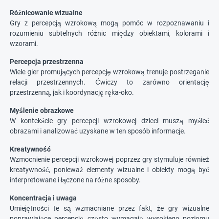
Różnicowanie wizualne
Gry z percepcją wzrokową mogą pomóc w rozpoznawaniu i
rozumieniu subtelnych różnic między obiektami, kolorami i
wzorami.
Percepcja przestrzenna
Wiele gier promujących percepcję wzrokową trenuje postrzeganie
relacji przestrzennych. Ćwiczy to zarówno orientację
przestrzenną, jak i koordynację ręka-oko.
Myślenie obrazkowe
W kontekście gry percepcji wzrokowej dzieci muszą myśleć
obrazami i analizować uzyskane w ten sposób informacje.
Kreatywność
Wzmocnienie percepcji wzrokowej poprzez gry stymuluje również
kreatywność, ponieważ elementy wizualne i obiekty mogą być
interpretowane i łączone na różne sposoby.
Koncentracja i uwaga
Umiejętności te są wzmacniane przez fakt, że gry wizualne
poprawiające percepcję często wymagają wysokiego poziomu