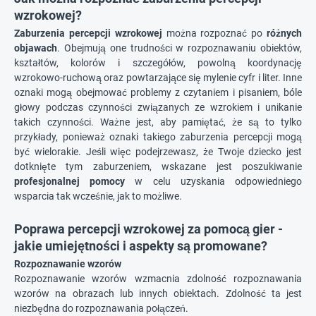
wzrokowej?
Zaburzenia percepcji wzrokowej
można rozpoznać po
różnych
objawach
. Obejmują one trudności w rozpoznawaniu obiektów,
kształtów, kolorów i szczegółów, powolną koordynację
wzrokowo-ruchową oraz powtarzające się mylenie cyfr i liter. Inne
oznaki mogą obejmować problemy z czytaniem i pisaniem, bóle
głowy podczas czynności związanych ze wzrokiem i unikanie
takich czynności. Ważne jest, aby pamiętać, że są to tylko
przykłady, ponieważ oznaki takiego zaburzenia percepcji mogą
być wielorakie. Jeśli więc podejrzewasz, że Twoje dziecko jest
dotknięte tym zaburzeniem, wskazane jest poszukiwanie
profesjonalnej pomocy
w celu uzyskania odpowiedniego
wsparcia tak wcześnie, jak to możliwe.
Poprawa percepcji wzrokowej za pomocą gier -
jakie umiejętności i aspekty są promowane?
Rozpoznawanie wzorów
Rozpoznawanie wzorów wzmacnia zdolność rozpoznawania
wzorów na obrazach lub innych obiektach. Zdolność ta jest
niezbędna do rozpoznawania połączeń.