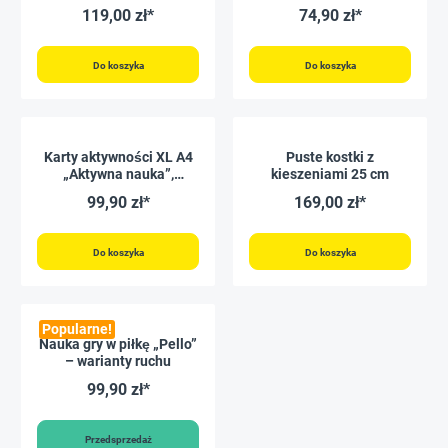
magnetyczne, 26 szt.
119,00 zł*
74,90 zł*
Do koszyka
Do koszyka
Karty aktywności XL A4
Puste kostki z
„Aktywna nauka”,
kieszeniami 25 cm
magnetyczne, w pudełku,
99,90 zł*
169,00 zł*
26 szt.
Do koszyka
Do koszyka
Popularne!
Nauka gry w piłkę „Pello”
– warianty ruchu
99,90 zł*
Przedsprzedaż