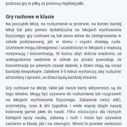
podczas gry w piłkę za pomocą miękkiej piłki.
Gry ruchowe w klasie
Na początek lekcji, na rozluźnienie w przerwie, na koniec każdej
lekcji lub jako pomoc dydaktyczna na lekcjach wychowania
fizycznego: gry ruchowe są tak samo łatwe do zintegrowania w
szkole podstawowej, jak w domu i często działają cuda.
Uczniowie mogą odreagować i uczestniczyć w lekcjach z większą
motywacją i koncentracją. W końcu zbyt dobrze wiadomo, że
wielogodzinne siedzenie w szkole po prostu powoduje, że
koncentracja po pewnym czasie słabnie, a dzieci stają się coraz
bardziej niespokojne. Zaledwie 3-5 minut wystarczy, aby rozluźnić
atmosferę i sprawić, że dzieci będą bardziej otwarte.
Gry ruchowe na lekcje, takie jak nasze karty aktywności, są do
tego idealne. Mogą być używane do rozluźnienia lub rozgrzewki
na lekcjach wychowania fizycznego. Zabawnie ćwicz ABC,
arytmetykę, czas & dni tygodnia i wiele więcej dzięki naszej
kolorowej gamie piłek do nauki.
Piłka edukacyjna
dla różnych
kategorii łączy naukę, zabawę i ruch i może być używana
zarówno w klasie, jak i na zewnątrz. Wnosi to powiew świeżości