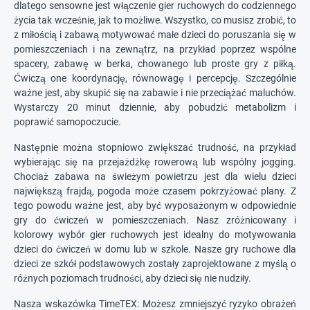
dlatego sensowne jest włączenie gier ruchowych do codziennego
życia tak wcześnie, jak to możliwe. Wszystko, co musisz zrobić, to
z miłością i zabawą motywować małe dzieci do poruszania się w
pomieszczeniach i na zewnątrz, na przykład poprzez wspólne
spacery, zabawę w berka, chowanego lub proste gry z piłką.
Ćwiczą one koordynację, równowagę i percepcję. Szczególnie
ważne jest, aby skupić się na zabawie i nie przeciążać maluchów.
Wystarczy 20 minut dziennie, aby pobudzić metabolizm i
poprawić samopoczucie.
Następnie można stopniowo zwiększać trudność, na przykład
wybierając się na przejażdżkę rowerową lub wspólny jogging.
Chociaż zabawa na świeżym powietrzu jest dla wielu dzieci
największą frajdą, pogoda może czasem pokrzyżować plany. Z
tego powodu ważne jest, aby być wyposażonym w odpowiednie
gry do ćwiczeń w pomieszczeniach. Nasz zróżnicowany i
kolorowy wybór gier ruchowych jest idealny do motywowania
dzieci do ćwiczeń w domu lub w szkole. Nasze gry ruchowe dla
dzieci ze szkół podstawowych zostały zaprojektowane z myślą o
różnych poziomach trudności, aby dzieci się nie nudziły.
Nasza wskazówka TimeTEX: Możesz zmniejszyć ryzyko obrażeń