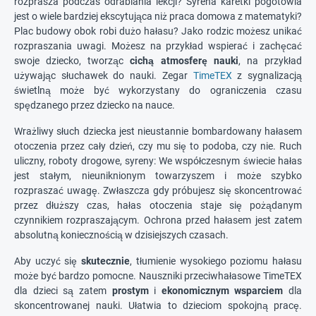
rozprasza podczas odrabiania lekcji? Syrena karetki pogotowia
jest o wiele bardziej ekscytująca niż praca domowa z matematyki?
Plac budowy obok robi dużo hałasu? Jako rodzic możesz unikać
rozpraszania uwagi. Możesz na przykład wspierać i zachęcać
swoje dziecko, tworząc
cichą atmosferę nauki
, na przykład
używając słuchawek do nauki. Zegar
TimeTEX
z sygnalizacją
świetlną może być wykorzystany do ograniczenia czasu
spędzanego przez dziecko na nauce.
Wrażliwy słuch dziecka jest nieustannie bombardowany hałasem
otoczenia przez cały dzień, czy mu się to podoba, czy nie. Ruch
uliczny, roboty drogowe, syreny: We współczesnym świecie hałas
jest stałym, nieuniknionym towarzyszem i może szybko
rozpraszać uwagę. Zwłaszcza gdy próbujesz się skoncentrować
przez dłuższy czas, hałas otoczenia staje się pożądanym
czynnikiem rozpraszającym. Ochrona przed hałasem jest zatem
absolutną koniecznością w dzisiejszych czasach.
Aby uczyć się
skutecznie
, tłumienie wysokiego poziomu hałasu
może być bardzo pomocne. Nauszniki przeciwhałasowe TimeTEX
dla dzieci są zatem
prostym
i
ekonomicznym
wsparciem
dla
skoncentrowanej nauki. Ułatwia to dzieciom spokojną pracę.