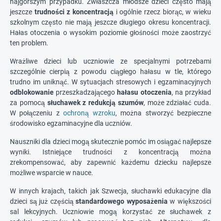
najgorszym przypadku. Zwłaszcza młodsze dzieci często mają
jeszcze
trudności z koncentracją
i ogólnie rzecz biorąc, w wieku
szkolnym często nie mają jeszcze długiego okresu koncentracji.
Hałas otoczenia o wysokim poziomie głośności może zaostrzyć
ten problem.
Wrażliwe dzieci lub uczniowie ze specjalnymi potrzebami
szczególnie cierpią z powodu ciągłego hałasu w tle, którego
trudno im uniknąć. W sytuacjach stresowych i egzaminacyjnych
odblokowanie
przeszkadzającego
hałasu otoczenia
, na przykład
za pomocą
słuchawek z redukcją szumów
, może zdziałać cuda.
W połączeniu z
ochroną wzroku
, można stworzyć bezpieczne
środowisko egzaminacyjne dla uczniów.
Nauszniki dla dzieci mogą skutecznie pomóc im osiągać najlepsze
wyniki. Istniejące trudności z koncentracją można
zrekompensować, aby zapewnić każdemu dziecku najlepsze
możliwe wsparcie w nauce.
W innych krajach, takich jak Szwecja, słuchawki edukacyjne dla
dzieci są już częścią
standardowego wyposażenia
w większości
sal lekcyjnych. Uczniowie mogą korzystać ze słuchawek z