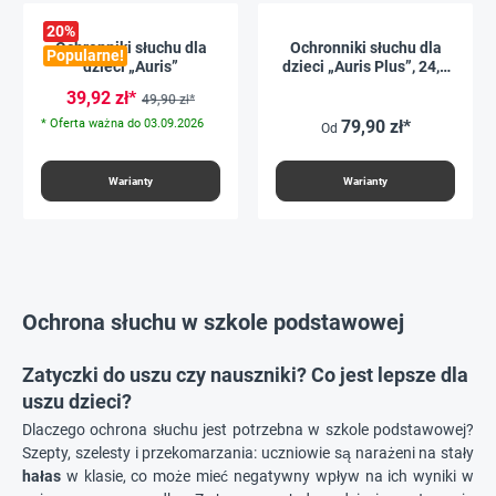
20
%
Ochronniki słuchu dla
Ochronniki słuchu dla
Popularne!
dzieci „Auris”
dzieci „Auris Plus”, 24,3
dB
39,92 zł*
49,90 zł*
* Oferta ważna do 03.09.2026
79,90 zł*
Od
Warianty
Warianty
Ochrona słuchu w szkole podstawowej
Zatyczki do uszu czy nauszniki? Co jest lepsze dla
uszu dzieci?
Dlaczego ochrona słuchu jest potrzebna w szkole podstawowej?
Szepty, szelesty i przekomarzania: uczniowie są narażeni na stały
hałas
w klasie, co może mieć negatywny wpływ na ich wyniki w