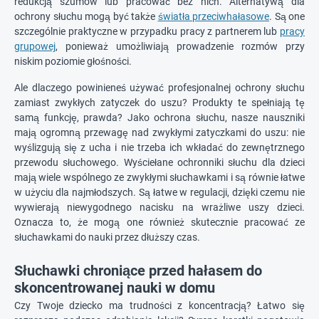
redukcją szumów lub pracować bez nich. Alternatywą dla
ochrony słuchu mogą być także
światła przeciwhałasowe
. Są one
szczególnie praktyczne w przypadku pracy z partnerem lub
pracy
grupowej
, ponieważ umożliwiają prowadzenie rozmów przy
niskim poziomie głośności.
Ale dlaczego powinieneś używać profesjonalnej ochrony słuchu
zamiast zwykłych zatyczek do uszu? Produkty te spełniają tę
samą funkcję, prawda? Jako ochrona słuchu, nasze nauszniki
mają ogromną przewagę nad zwykłymi zatyczkami do uszu: nie
wyślizgują się z ucha i nie trzeba ich wkładać do zewnętrznego
przewodu słuchowego. Wyściełane ochronniki słuchu dla dzieci
mają wiele wspólnego ze zwykłymi słuchawkami i są równie łatwe
w użyciu dla najmłodszych. Są łatwe w regulacji, dzięki czemu nie
wywierają niewygodnego nacisku na wrażliwe uszy dzieci.
Oznacza to, że mogą one również skutecznie pracować ze
słuchawkami do nauki przez dłuższy czas.
Słuchawki chroniące przed hałasem do
skoncentrowanej nauki w domu
Czy Twoje dziecko ma trudności z koncentracją? Łatwo się