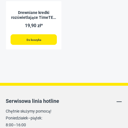
Drewniane kredki
rozświetlające TimeTEX,
sześciokątne, 12 szt. w 5
19,90 zł*
kolorach
Do koszyka
Serwisowa linia hotline
Chętnie służymy pomocą!
Poniedziałek–piątek:
8:00–16:00