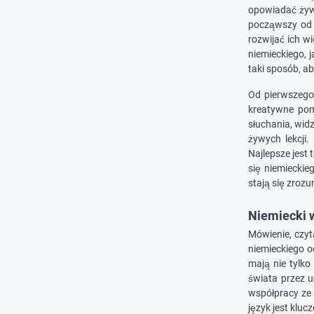
opowiadać żywe
począwszy od k
rozwijać ich w
niemieckiego, j
taki sposób, a
Od pierwszego
kreatywne pom
słuchania, wid
żywych lekcji
Najlepsze jest
się niemieckie
stają się zrozu
Niemiecki w
Mówienie, czyt
niemieckiego o
mają nie tylko
świata przez u
współpracy ze 
język jest kluc