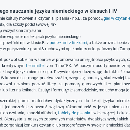
ego nauczania języka niemieckiego w klasach I-IV
e kultury mówienia, czytania i pisania - np.B. za pomocą
gier w czytani
ukę dla szkoły podstawowej./li>
ię wszystkimi zmysłami
lne wsparcie na lekcjach języka niemieckiego
i powtórki np. w klasie.B. z
pudełkami z fiszkami
, a także urozmaicenie
ię w połączeniu z grami & ruchowymi np. konkurs ortograficzny lub Zamp
l, pozwól sobie na wsparcie w promowaniu umiejętności językowych, cz
 i kreatywnym
Lehrmittel
von TimeTEX. W naszym asortymencie znajdz
o klasy 4 języka niemieckiego. Przywiązujemy dużą wagę do faktu, że n
 W końcu dzieci mogą przetwarzać to, czego się nauczyły, skuteczniej i s
pozwól uczniom poczuć litery za pomocą gumowych liter piankowy
ub liter na kołkach. Czując i formując je samodzielnie, maluchy mogą je 
 szerokiej gamie materiałów dydaktycznych do lekcji języka niemi
i jednocześnie zapewnić większą różnorodność w języku niemieckim
i do czytania, znaczki alfabetu,
tablety do pisania
i wiele więcej. Lekcj
ci. Skorzystaj z naszych zabawnych materiałów dydaktycznych, takich
b zorganizuj konkurs czytania lub ortograficzny w swojej niemieckiej klas