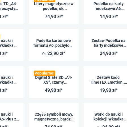
te TD „A4-
Litery magnetyczne w
Pudełko na karty
zroczysty
pudełku, ok.
indeksowe A6,
tlacz
45x45mm, 100szt.
kartonowe, ze
 zł*
74,90 zł*
14,90 zł*
składaną pokrywką,
niezadrukowane
 nauki i
Pudełko kartonowe
Zestaw Pudełka na
 Wkładka
formatu A6, pochylone
karty indeksowe
4-Plus z
do przodu
Natura A5 z tektury,
 zł*
22,90 zł*
34,90 zł*
Od
owymi
otwierane pod kątem
i, 10 szt.
leżą płasko, 5 szt.
Popularne!
 nauki i
Digital Slate SD „A4-
Zestaw kości
 Wkładka
XS”, czarny
TimeTEX Emotion „
4-Plus z
wyświetlacz
twarzy”, 5 szt.
 zł*
49,90 zł*
19,90 zł*
owymi
i, 10 szt.
 nauki i
Część symboli mowy,
Worki do nauki i
A5-Plus z
magnetyczna, bardzo
kolekcji Wkładka
owymi
mocna, 20 szt.
boczna A4-Plus z