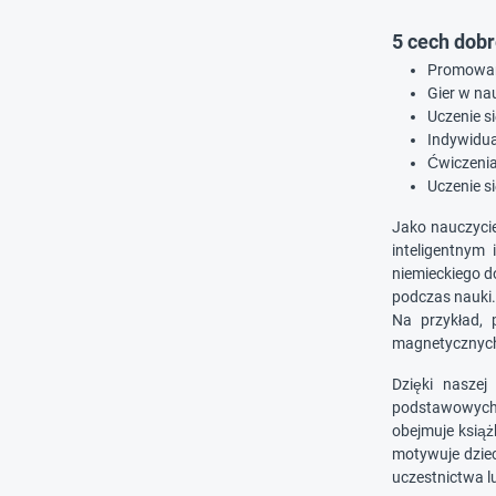
5 cech dobr
Promowani
Gier w na
Uczenie s
Indywidua
Ćwiczenia 
Uczenie s
Jako nauczycie
inteligentnym
niemieckiego d
podczas nauki.
Na przykład, 
magnetycznych l
Dzięki naszej
podstawowych 
obejmuje książk
motywuje dzie
uczestnictwa lu