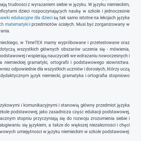
ają trudności z wyrażaniem siebie w języku. W języku niemieckim,
ficytami dzieci rozpoczynających naukę w szkole i jednocześnie
awki edukacyjne dla dzieci
są tak samo istotne na lekcjach języka
ach matematyki
i przedmiotów ścisłych. Musi być zorganizowany w
wania.
niemieckiego, w TimeTEX mamy wypróbowane i przetestowane oraz
 dotyczą wszystkich głównych obszarów uczenia się - mówienia,
e podstawowej i wspierają nauczycieli we wdrażaniu nowoczesnych i
a niemieckiej gramatyki, ortografii i podstawowego słownictwa.
ównież odpowiednie dla wszystkich uczniów i dorosłych, którzy uczą
 dydaktycznym język niemiecki, gramatyka i ortografia stopniowo
językowymi i komunikacyjnymi i stanowią główny przedmiot języka
 szkole podstawowej, jako zasadnicza część edukacji podstawowej,
acznym stopniu przyczyniają się do rozwoju zrozumienia siebie i
ugiwaniu się językiem, a także do większej niezależności i chęci
tawowych umiejętności w języku niemieckim w szkole podstawowej: