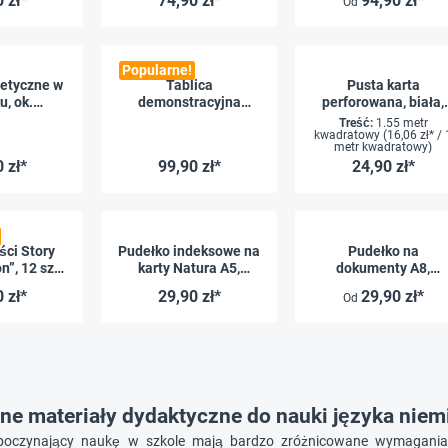
 zł*
74,90 zł*
94,90 zł*
Od
i, 10 szt.
kolorowymi
krawędziami, 10 szt.
Popularne!
etyczne w
Tablica
Pusta karta
u, ok.
demonstracyjna
perforowana, biała,
 90szt.
TimeTEX do ćwiczeń
100 arkuszy
Treść:
1.55 metr
w pisaniu,
kwadratowy
(16,06 zł* / 
metr kwadratowy)
magnetyczna, 2 szt.
 zł*
99,90 zł*
24,90 zł*
ści Story
Pudełko indeksowe na
Pudełko na
n”, 12 szt.
karty Natura A5,
dokumenty A8,
pudełku
karton
tworzywo sztuczne
 zł*
29,90 zł*
29,90 zł*
Od
e materiały dydaktyczne do nauki języka niem
poczynający naukę w szkole mają bardzo zróżnicowane wymagania ed