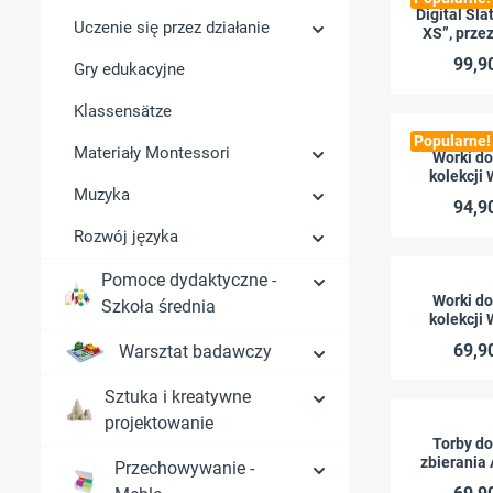
Digital Sla
Uczenie się przez działanie
XS”, prze
wyświe
99,90
Gry edukacyjne
Klassensätze
Popularne!
Materiały Montessori
Worki do
kolekcji
Muzyka
boczna A
94,90
kolor
krawędziam
Rozwój języka
Pomoce dydaktyczne -
Worki do
Szkoła średnia
kolekcji
boczna A
69,90
Warsztat badawczy
kolor
krawędziam
Sztuka i kreatywne
projektowanie
Torby do
zbierania 
Przechowywanie -
kolor