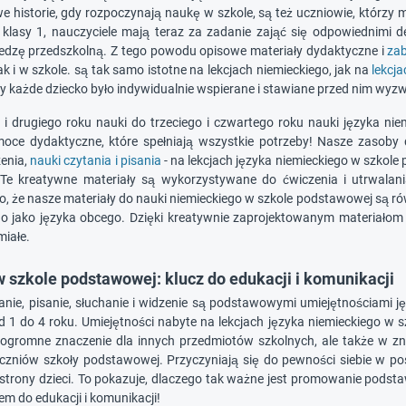
 historie, gdy rozpoczynają naukę w szkole, są też uczniowie, którzy m
lasy 1, nauczyciele mają teraz za zadanie zająć się odpowiednimi de
iedzę przedszkolną. Z tego powodu opisowe materiały dydaktyczne i
zab
ak i w szkole. są tak samo istotne na lekcjach niemieckiego, jak na
lekcj
by każde dziecko było indywidualnie wspierane i stawiane przed nim wyz
 i drugiego roku nauki do trzeciego i czwartego roku nauki języka 
oce dydaktyczne, które spełniają wszystkie potrzeby! Nasze zasoby
zenia,
nauki czytania i pisania
- na lekcjach języka niemieckiego w szkol
. Te kreatywne materiały są wykorzystywane do ćwiczenia i utrwalani
 to, że nasze materiały do nauki niemieckiego w szkole podstawowej są r
go jako języka obcego. Dzięki kreatywnie zaprojektowanym materiałom
miałe.
 szkole podstawowej: klucz do edukacji i komunikacji
anie, pisanie, słuchanie i widzenie są podstawowymi umiejętnościami 
d 1 do 4 roku. Umiejętności nabyte na lekcjach języka niemieckiego w
 ogromne znaczenie dla innych przedmiotów szkolnych, ale także w zn
czniów szkoły podstawowej. Przyczyniają się do pewności siebie w posł
strony dzieci. To pokazuje, dlaczego tak ważne jest promowanie pods
zem do edukacji i komunikacji!