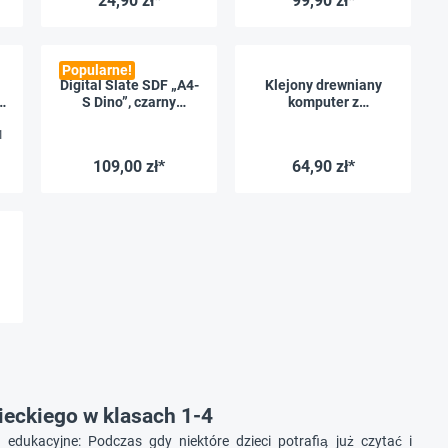
24,90 zł*
99,90 zł*
składaną pokrywką,
magnetyczna, 2 szt.
niezadrukowane
Popularne!
Digital Slate SDF „A4-
Klejony drewniany
S Dino”, czarny
komputer z
wyświetlacz, kolorowe
drewnianym kołkiem
1
linie
109,00 zł*
64,90 zł*
ieckiego w klasach 1-4
ukacyjne: Podczas gdy niektóre dzieci potrafią już czytać i