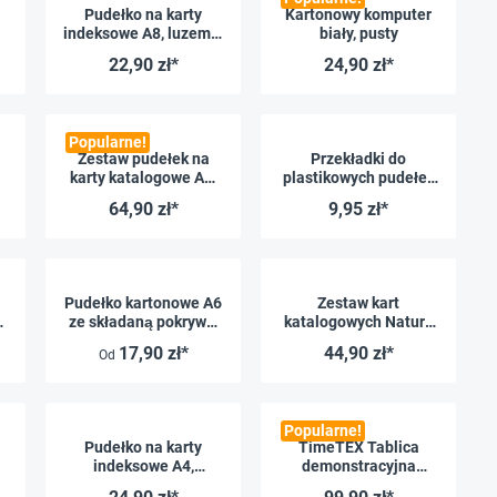
Pudełko na karty
Kartonowy komputer
indeksowe A8, luzem +
biały, pusty
pojedyncze, kolorowe
22,90 zł*
24,90 zł*
Popularne!
Zestaw pudełek na
Przekładki do
karty katalogowe A8,
plastikowych pudełek
leżące na płasko,
na dokumenty, A8, 10
64,90 zł*
9,95 zł*
,
kolorowe, 5 szt.
szt.
Pudełko kartonowe A6
Zestaw kart
6
ze składaną pokrywą,
katalogowych Natura
kolorowe
z tektury A5, kolorowy,
17,90 zł*
44,90 zł*
Od
otwierany pod kątem,
leży płasko, 5 szt.
Popularne!
Pudełko na karty
TimeTEX Tablica
indeksowe A4,
demonstracyjna
kartonowe, ze
Pianka muzyczna,