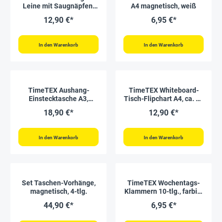
Leine mit Saugnäpfen,
A4 magnetisch, weiß
12 Holz-Klammern
12,90 €*
6,95 €*
In den Warenkorb
In den Warenkorb
TimeTEX Aushang-
TimeTEX Whiteboard-
Einstecktasche A3,
Tisch-Flipchart A4, ca. 33
selbsthaftend
x 25 cm
18,90 €*
12,90 €*
In den Warenkorb
In den Warenkorb
Set Taschen-Vorhänge,
TimeTEX Wochentags-
magnetisch, 4-tlg.
Klammern 10-tlg., farbig,
mit Magnet
44,90 €*
6,95 €*