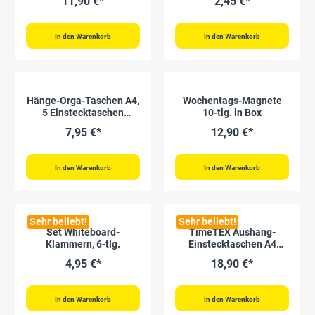
11,90 €*
2,45 €*
In den Warenkorb
In den Warenkorb
Hänge-Orga-Taschen A4,
Wochentags-Magnete
5 Einstecktaschen
10-tlg. in Box
Hochformat, mit Haken
7,95 €*
12,90 €*
In den Warenkorb
In den Warenkorb
Sehr beliebt!
Sehr beliebt!
Set Whiteboard-
TimeTEX Aushang-
Klammern, 6-tlg.
Einstecktaschen A4
hochkant, selbsthaftend,
4,95 €*
18,90 €*
2 Stück
In den Warenkorb
In den Warenkorb