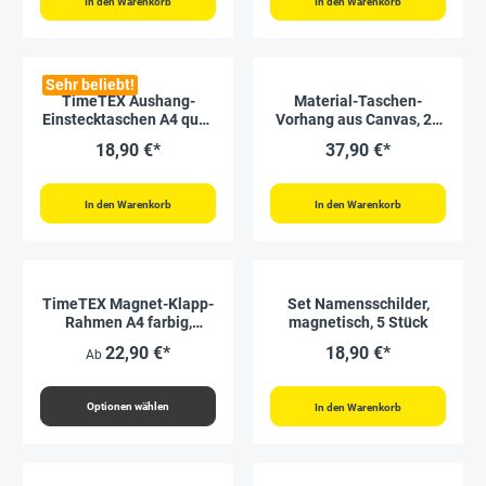
In den Warenkorb
In den Warenkorb
Sehr beliebt!
TimeTEX Aushang-
Material-Taschen-
Einstecktaschen A4 quer,
Vorhang aus Canvas, 24
selbsthaftend, 2 Stück
Taschen, 93x60 cm
18,90 €*
37,90 €*
In den Warenkorb
In den Warenkorb
TimeTEX Magnet-Klapp-
Set Namensschilder,
Rahmen A4 farbig,
magnetisch, 5 Stück
selbsthaftende
22,90 €*
18,90 €*
Ab
Rückseite, 2 Stück
Optionen wählen
In den Warenkorb