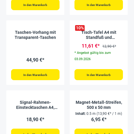
In den Warenkorb
In den Warenkorb
10
%
Taschen-Vorhang mit
Tisch-Tafel A4 mit
Transparent-Taschen
Standfuß und
Grifföffnung
11,61 €*
12,90 €*
* Angebot gültig bis zum
44,90 €*
03.09.2026
In den Warenkorb
In den Warenkorb
Signal-Rahmen-
Magnet-Metall-Streifen,
Einstecktaschen A4,
500 x 50 mm
magnetisch, 3-tlg.
Inhalt:
0.5 m
(13,90 €* / 1 m)
18,90 €*
6,95 €*