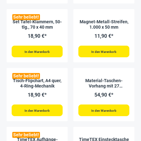
Sehr beliebt!
Set Tafel-Klammern, 50-
Magnet-Metall-Streifen,
tlg., 70 x 40 mm
1.000 x 50 mm
18,90 €*
11,90 €*
In den Warenkorb
In den Warenkorb
Sehr beliebt!
Tisch-Flipchart, A4 quer,
Material-Taschen-
4-Ring-Mechanik
Vorhang mit 27
Einstecktaschen, 72x114
18,90 €*
54,90 €*
cm
In den Warenkorb
In den Warenkorb
Sehr beliebt!
TimeTEX Aufhänge-
TimeTEX Einstecktasche