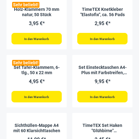
Sehr beliebt!
Holz-Klammern 70 mm
TimeTEX Knetkleber
natur, 50 Stück
"Elastofix", ca. 56 Pads
3,95 €*
2,95 €*
In den Warenkorb
In den Warenkorb
Sehr beliebt!
Set Tafel-Klammern, 6-
Set Einstecktaschen A4-
tlg., 50 x 22 mm
Plus mit Farbstreifen,
selbsthaftend, 5-tlg.
4,95 €*
9,95 €*
In den Warenkorb
In den Warenkorb
Sichthüllen-Mappe A4
TimeTEX Set Haken
mit 60 Klarsichttaschen
"Glühbirne"
universalhaftend, 2 Stück