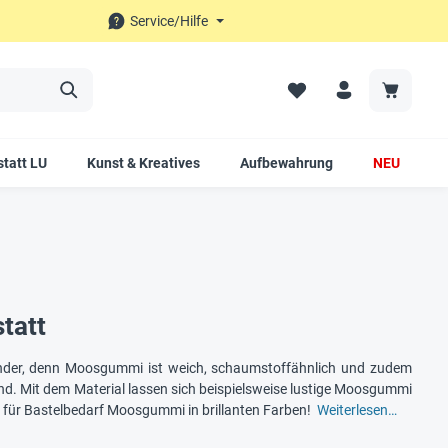
Service/Hilfe
tatt LU
Kunst & Kreatives
Aufbewahrung
NEU
tatt
under, denn Moosgummi ist weich, schaumstoffähnlich und zudem
Kind. Mit dem Material lassen sich beispielsweise lustige Moosgummi
op für Bastelbedarf Moosgummi in brillanten Farben!
Weiterlesen…