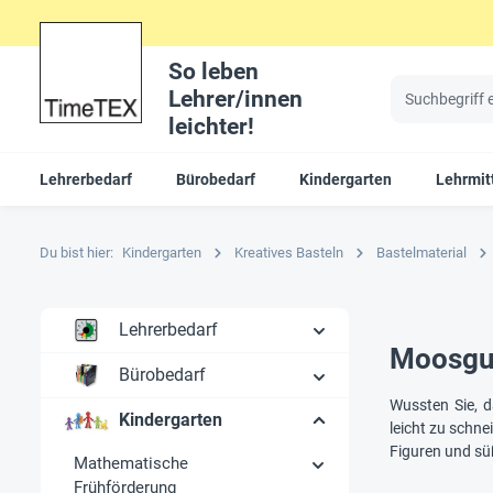
So leben
Lehrer/innen
leichter!
Lehrerbedarf
Bürobedarf
Kindergarten
Lehrmit
Du bist hier:
Kindergarten
Kreatives Basteln
Bastelmaterial
Lehrerbedarf
Moosgum
Bürobedarf
Wussten Sie, 
Kindergarten
leicht zu schne
Figuren und sü
Mathematische
Frühförderung