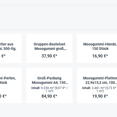
tter aus
Gruppen-Bastelset
Moosgummi-Hände,
 500-tlg.
Moosgummi groß,
150 Stück
914-tlg.
 €*
37,90 €*
16,90 €*
-Perlen,
Groß-Packung
Moosgummi-Platte
tück
Moosgummi A4, 150-
22,9x15,2 cm, 100
tlg.
Stück
Inhalt:
9.356 m²
(9,07 €* /
Inhalt:
3.481 m²
(5,72 €* 
1 m²)
1 m²)
0 €*
84,90 €*
19,90 €*