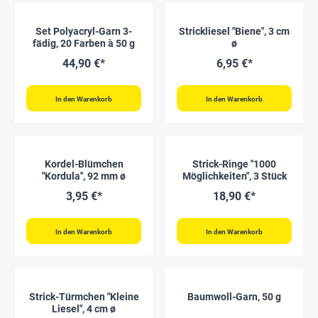
Set Polyacryl-Garn 3-
Strickliesel "Biene", 3 cm
fädig, 20 Farben à 50 g
ø
44,90 €*
6,95 €*
In den Warenkorb
In den Warenkorb
Kordel-Blümchen
Strick-Ringe "1000
"Kordula", 92 mm ø
Möglichkeiten", 3 Stück
3,95 €*
18,90 €*
In den Warenkorb
In den Warenkorb
Strick-Türmchen "Kleine
Baumwoll-Garn, 50 g
Liesel", 4 cm ø