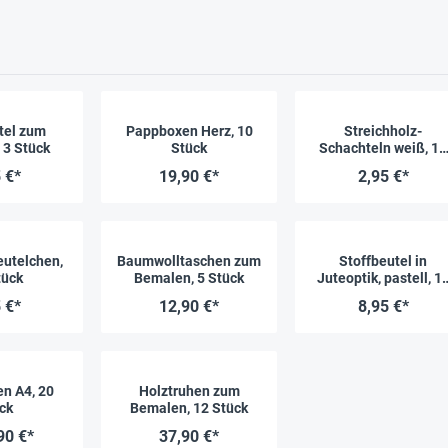
tel zum
Pappboxen Herz, 10
Streichholz-
 3 Stück
Stück
Schachteln weiß, 10
Stück
 €*
19,90 €*
2,95 €*
utelchen,
Baumwolltaschen zum
Stoffbeutel in
tück
Bemalen, 5 Stück
Juteoptik, pastell, 1
Stück
 €*
12,90 €*
8,95 €*
en A4, 20
Holztruhen zum
ck
Bemalen, 12 Stück
90 €*
37,90 €*