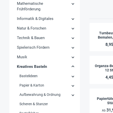
Mathematische
Frühförderung
Informatik & Digitales
Natur & Forschen
Turnbeu
Bemalen,
Technik & Bauen
8,95
Spielerisch Fördern
Musik
Organza-Be
Kreatives Basteln
12 S
Bastelideen
4,45
Papier & Karton
Aufbewahrung & Ordnung
Papiertüt
Stü
Scheren & Stanzer
31,
Ab