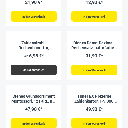
21,90 €*
12,90 €*
In den Warenkorb
In den Warenkorb
Zahlenstrahl-
Dienes Demo-Dezimal-
Rechenband 1m,
Rechensatz, naturfarben,
Stricheinteilung
magnetisch, 54-tlg. im
6,95 €*
31,90 €*
Ab
Karton
Optionen wählen
In den Warenkorb
Dienes Grundsortiment
TimeTEX Hölzerne
Montessori, 121-tlg., RE-
Zahlenkarten 1-9.000,
Wood, in Stapel-Box
groß, im Kasten
47,90 €*
49,90 €*
"Montessori Premium"
"Montessori Premium"
In den Warenkorb
In den Warenkorb