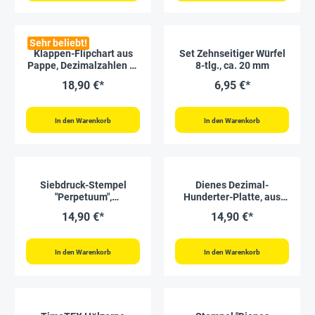
Sehr beliebt!
Klappen-Flipchart aus
Set Zehnseitiger Würfel
Pappe, Dezimalzahlen 0-
8-tlg., ca. 20 mm
9
18,90 €*
6,95 €*
In den Warenkorb
In den Warenkorb
Siebdruck-Stempel
Dienes Dezimal-
"Perpetuum",
Hunderter-Platte, aus
"Stellenwert"
Holz, 5 Stück
14,90 €*
14,90 €*
In den Warenkorb
In den Warenkorb