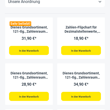
Sehr beliebt!
Dienes Grundsortiment,
Zahlen-Flipchart für
121-tlg., Zahlenraum
Dezimalstellenwerte,
1.000, naturfarben
1.000er Zahlenraum
31,90 €*
18,90 €*
In den Warenkorb
In den Warenkorb
Dienes Grundsortiment,
Dienes Grundsortiment,
121-tlg., Zahlenraum
121-tlg., Zahlenraum
1.000, farbig, in Stapel-
1.000, naturfarben, in
28,90 €*
34,90 €*
Box
Stapel-Box
In den Warenkorb
In den Warenkorb