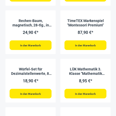
Rechen-Baum,
TimeTEX Markenspiel
magnetisch, 28-tlg., in
"Montessori Premium"
Box
24,90 €*
87,90 €*
In den Warenkorb
In den Warenkorb
Würfel-Set für
LÜK Mathematik 3.
Dezimalstellenwerte, 8-
Klasse "Mathematik
tlg.
Üben und Verstehen"
18,90 €*
8,95 €*
In den Warenkorb
In den Warenkorb