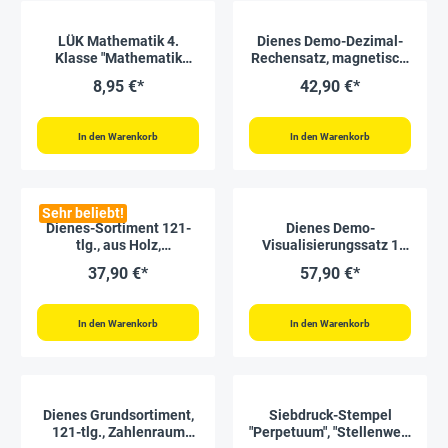
LÜK Mathematik 4.
Dienes Demo-Dezimal-
Klasse "Mathematik
Rechensatz, magnetisch,
Üben und Verstehen"
131-tlg.
8,95 €*
42,90 €*
In den Warenkorb
In den Warenkorb
Sehr beliebt!
Dienes-Sortiment 121-
Dienes Demo-
tlg., aus Holz,
Visualisierungssatz 1
Zahlenraum 1.000
Million, magnetisch, 7-
37,90 €*
57,90 €*
tlg.
In den Warenkorb
In den Warenkorb
Dienes Grundsortiment,
Siebdruck-Stempel
121-tlg., Zahlenraum
"Perpetuum", "Stellenwert