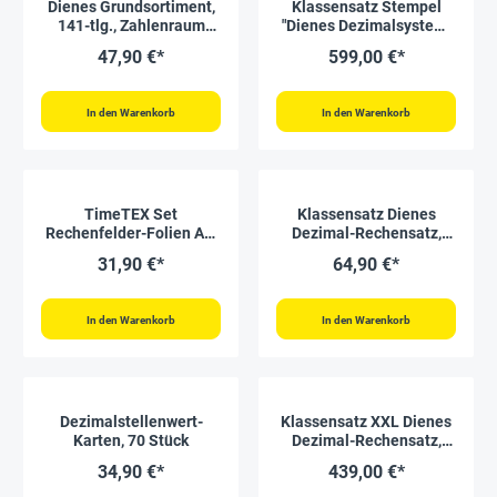
Dienes Grundsortiment,
Klassensatz Stempel
141-tlg., Zahlenraum
"Dienes Dezimalsystem"
1.000, farbig, in Stapel-
aus Holz, 100-tlg., in Box
47,90 €*
599,00 €*
Box
In den Warenkorb
In den Warenkorb
TimeTEX Set
Klassensatz Dienes
Rechenfelder-Folien A3,
Dezimal-Rechensatz,
farbig, 6-tlg.
184-tlg., im Karton
31,90 €*
64,90 €*
In den Warenkorb
In den Warenkorb
Dezimalstellenwert-
Klassensatz XXL Dienes
Karten, 70 Stück
Dezimal-Rechensatz,
594-tlg. in Box
34,90 €*
439,00 €*