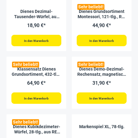
Sehr beliebt!
Dienes Dezimal-
Dienes Grundsortiment
Tausender-Würfel, aus
Montessori, 121-tlg., RE-
Holz, 1 Stück
Wood "Montessori
18,90 €*
44,90 €*
Premium"
In den Warenkorb
In den Warenkorb
Sehr beliebt!
Sehr beliebt!
Klassensatz Dienes
Dienes Demo-Dezimal-
Grundsortiment, 432-tlg.,
Rechensatz, magnetisch,
Zahlenraum 1.000,
54-tlg. im Karton
64,90 €*
31,90 €*
naturfarben
In den Warenkorb
In den Warenkorb
Sehr beliebt!
Dienes Kubikdezimeter-
Markenspiel XL, 78-tlg.
Würfel, 28-tlg., aus RE-
Plastic