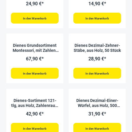
1.000, farbig im Karton
bis 100"
24,90 €*
14,90 €*
In den Warenkorb
In den Warenkorb
Dienes Grundsortiment
Dienes Dezimal-Zehner-
Montessori, mit Zahlen-
Stäbe, aus Holz, 50 Stück
Karten, 170-tlg.,
67,90 €*
28,90 €*
Kunststoff
In den Warenkorb
In den Warenkorb
Dienes-Sortiment 121-
Dienes Dezimal-Einer-
tlg, aus Holz, Zahlenraum
Würfel, aus Holz, 500
1.000, in Stapel-Box
Stück
42,90 €*
31,90 €*
In den Warenkorb
In den Warenkorb