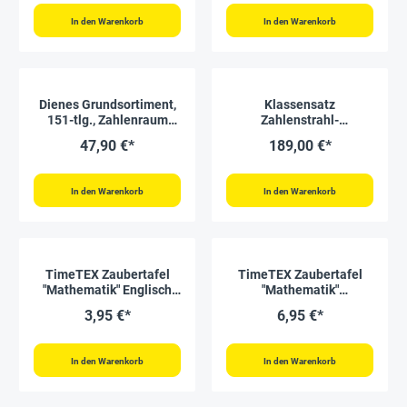
In den Warenkorb
In den Warenkorb
Dienes Grundsortiment,
Klassensatz
151-tlg., Zahlenraum
Zahlenstrahl-
1.000, naturfarben
Rechenband 1-1000, 25-
47,90 €*
189,00 €*
tlg., in Box
In den Warenkorb
In den Warenkorb
TimeTEX Zaubertafel
TimeTEX Zaubertafel
"Mathematik" Englisch
"Mathematik"
Zahlenraum bis 100.000
Zahlenraum bis 1000
3,95 €*
6,95 €*
In den Warenkorb
In den Warenkorb