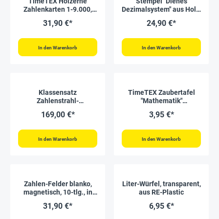
TimeTEX Hölzerne
Stempel "Dienes
Zahlenkarten 1-9.000,
Dezimalsystem" aus Holz,
klein, im Kasten
4-tlg.
31,90 €*
24,90 €*
"Montessori Premium"
In den Warenkorb
In den Warenkorb
Klassensatz
TimeTEX Zaubertafel
Zahlenstrahl-
"Mathematik"
Rechenband 1-100, 25-
Zahlenraum bis 100.000
169,00 €*
3,95 €*
tlg., in Box
In den Warenkorb
In den Warenkorb
Zahlen-Felder blanko,
Liter-Würfel, transparent,
magnetisch, 10-tlg., in
aus RE-Plastic
Box
31,90 €*
6,95 €*