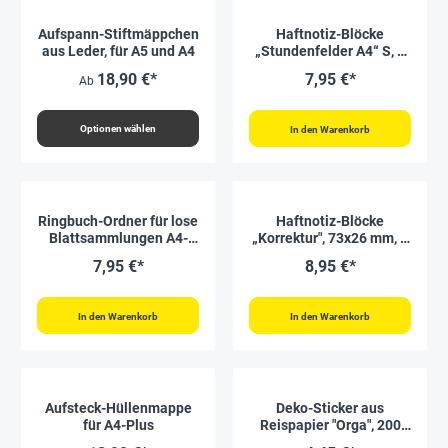
Aufspann-Stiftmäppchen
Haftnotiz-Blöcke
aus Leder, für A5 und A4
„Stundenfelder A4“ S, 6
Blöcke
18,90 €*
7,95 €*
Ab
Optionen wählen
In den Warenkorb
Ringbuch-Ordner für lose
Haftnotiz-Blöcke
Blattsammlungen A4-
„Korrektur", 73x26 mm, 8
Plus, gelb
Blöcke
7,95 €*
8,95 €*
In den Warenkorb
In den Warenkorb
Aufsteck-Hüllenmappe
Deko-Sticker aus
für A4-Plus
Reispapier "Orga", 200
Stück