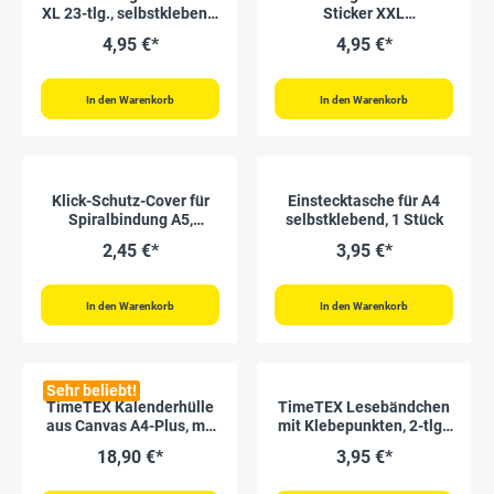
XL 23-tlg., selbstklebend,
Sticker XXL
aus Karton-Papier
„Schulalltag“, 1.442
4,95 €*
4,95 €*
Stück
In den Warenkorb
In den Warenkorb
Klick-Schutz-Cover für
Einstecktasche für A4
Spiralbindung A5,
selbstklebend, 1 Stück
wiederverwendbar
2,45 €*
3,95 €*
In den Warenkorb
In den Warenkorb
Sehr beliebt!
TimeTEX Kalenderhülle
TimeTEX Lesebändchen
aus Canvas A4-Plus, mit
mit Klebepunkten, 2-tlg.,
Stiftschlaufe
ca. 40 cm
18,90 €*
3,95 €*