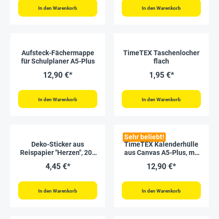
In den Warenkorb
In den Warenkorb
Aufsteck-Fächermappe
TimeTEX Taschenlocher
für Schulplaner A5-Plus
flach
12,90 €*
1,95 €*
In den Warenkorb
In den Warenkorb
Sehr beliebt!
Deko-Sticker aus
TimeTEX Kalenderhülle
Reispapier "Herzen", 200
aus Canvas A5-Plus, mit
Stück
Stiftschlaufe
4,45 €*
12,90 €*
In den Warenkorb
In den Warenkorb