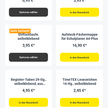
0,95 €*
3,95 €*
Optionen wählen
In den Warenkorb
Sehr beliebt!
Stiftschlaufe,
Aufsteck-Fächermappe
selbstklebend
für Schulplaner A4-Plus
3,95 €*
16,90 €*
Optionen wählen
In den Warenkorb
Register-Taben 29-tlg.,
TimeTEX Lesezeichen
selbstklebend, aus
16-tlg., selbstklebend
Karton-Papier
4,95 €*
2,45 €*
In den Warenkorb
In den Warenkorb