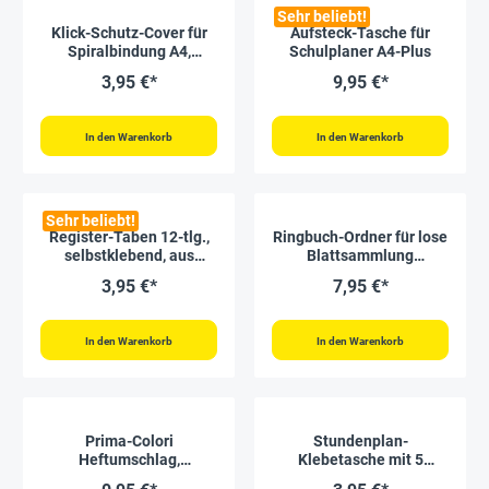
Sehr beliebt!
Klick-Schutz-Cover für
Aufsteck-Tasche für
Spiralbindung A4,
Schulplaner A4-Plus
wiederverwendbar
3,95 €*
9,95 €*
In den Warenkorb
In den Warenkorb
Sehr beliebt!
Register-Taben 12-tlg.,
Ringbuch-Ordner für lose
selbstklebend, aus
Blattsammlung
Kunststoff-Folie
Referendariats-Planer
3,95 €*
7,95 €*
A4-Plus
In den Warenkorb
In den Warenkorb
Prima-Colori
Stundenplan-
Heftumschlag,
Klebetasche mit 5
FormaTEX, transparent
Stundenplänen