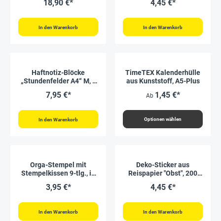
18,90 €*
4,45 €*
In den Warenkorb
In den Warenkorb
Haftnotiz-Blöcke
TimeTEX Kalenderhülle
„Stundenfelder A4“ M, 6
aus Kunststoff, A5-Plus
Blöcke
7,95 €*
1,45 €*
Ab
Optionen wählen
In den Warenkorb
Orga-Stempel mit
Deko-Sticker aus
Stempelkissen 9-tlg., in
Reispapier "Obst", 200
Box
Stück
3,95 €*
4,45 €*
In den Warenkorb
In den Warenkorb