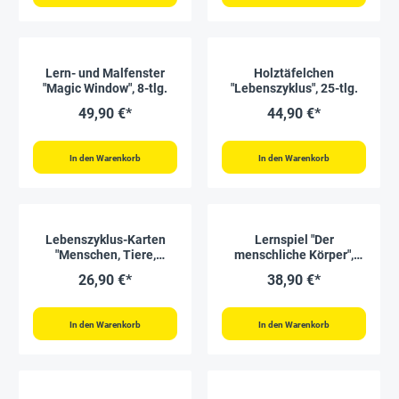
Lern- und Malfenster
Holztäfelchen
"Magic Window", 8-tlg.
"Lebenszyklus", 25-tlg.
49,90 €*
44,90 €*
In den Warenkorb
In den Warenkorb
Lebenszyklus-Karten
Lernspiel "Der
"Menschen, Tiere,
menschliche Körper",
Pflanzen", 20-tlg.
Steck-Set, 17-tlg.
26,90 €*
38,90 €*
In den Warenkorb
In den Warenkorb