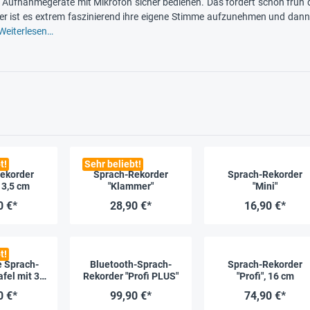
Aufnahmegeräte mit Mikrofon sicher bedienen. Das fördert schon früh
er ist es extrem faszinierend ihre eigene Stimme aufzunehmen und dann
Weiterlesen…
t!
Sehr beliebt!
ekorder
Sprach-Rekorder
Sprach-Rekorder
 13,5 cm
"Klammer"
"Mini"
0 €*
28,90 €*
16,90 €*
t!
e Sprach-
Bluetooth-Sprach-
Sprach-Rekorder
fel mit 30
Rekorder "Profi PLUS"
"Profi", 16 cm
taschen
0 €*
99,90 €*
74,90 €*