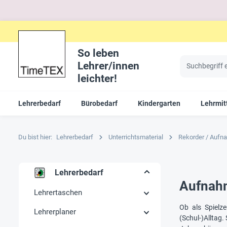
So leben
Lehrer/innen
leichter!
Lehrerbedarf
Bürobedarf
Kindergarten
Lehrmit
Du bist hier:
Lehrerbedarf
Unterrichtsmaterial
Rekorder / Aufn
Lehrerbedarf
Aufnahm
Lehrertaschen
Ob als Spielz
Lehrerplaner
(Schul-)Alltag