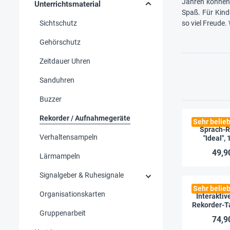
Jahren können 
Unterrichtsmaterial
Spaß. Für Kind
Sichtschutz
so viel Freude.
Gehörschutz
Zeitdauer Uhren
Sanduhren
Buzzer
Rekorder / Aufnahmegeräte
Sehr belieb
Sprach-R
Verhaltensampeln
"Ideal",
49,9
Lärmampeln
Signalgeber & Ruhesignale
Sehr belieb
Organisationskarten
Interaktiv
Rekorder-Ta
Gruppenarbeit
Einsteck
74,9