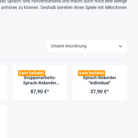
 das Sprach- und Hörverständnis und macht auch noch eine Menge
 anhören zu können. Deshalb bereiten ihnen Spiele mit Mikrofonen
Sehr beliebt!
Sehr beliebt!
Gruppenarbeits-
Sprach-Rekorder
Sprach-Rekorder
"Individual"
"Mini", 6-tlg.
87,90 €*
37,90 €*