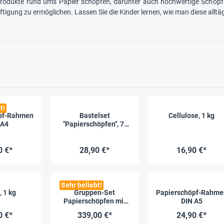
rodukte rund ums Papier schöpfen, darunter auch hochwertige Schöpfr
igung zu ermöglichen. Lassen Sie die Kinder lernen, wie man diese alltä
t!
pf-Rahmen
Bastelset
Cellulose, 1 kg
 A4
"Papierschöpfen", 7-
tlg.
0 €*
28,90 €*
16,90 €*
Sehr beliebt!
, 1 kg
Gruppen-Set
Papierschöpf-Rahme
Papierschöpfen mit
DIN A5
elektrischem Mixer,
0 €*
339,00 €*
24,90 €*
35-tlg.