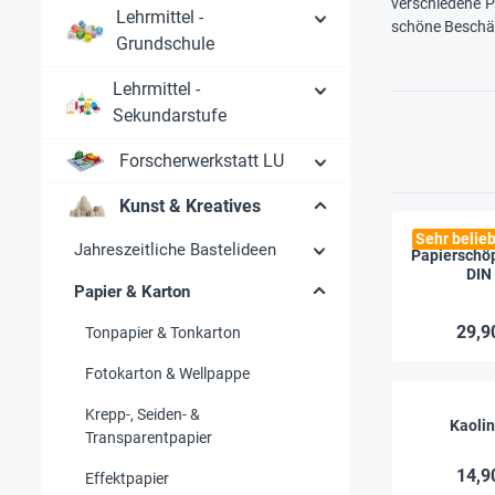
verschiedene P
Lehrmittel -
schöne Beschäft
Grundschule
Lehrmittel -
Sekundarstufe
Forscherwerkstatt LU
Kunst & Kreatives
Sehr belieb
Jahreszeitliche Bastelideen
Papierschö
DIN
Papier & Karton
29,9
Tonpapier & Tonkarton
Fotokarton & Wellpappe
Krepp-, Seiden- &
Kaolin
Transparentpapier
14,9
Effektpapier