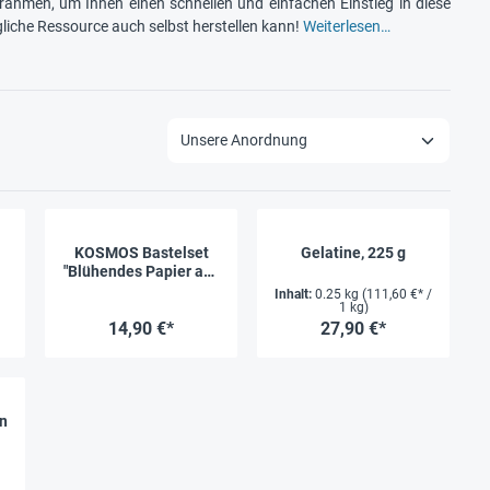
ahmen, um Ihnen einen schnellen und einfachen Einstieg in diese
gliche Ressource auch selbst herstellen kann!
Weiterlesen…
KOSMOS Bastelset
Gelatine, 225 g
"Blühendes Papier aus
Altpapier", 11-tlg.
Inhalt:
0.25 kg
(111,60 €* /
1 kg)
14,90 €*
27,90 €*
n