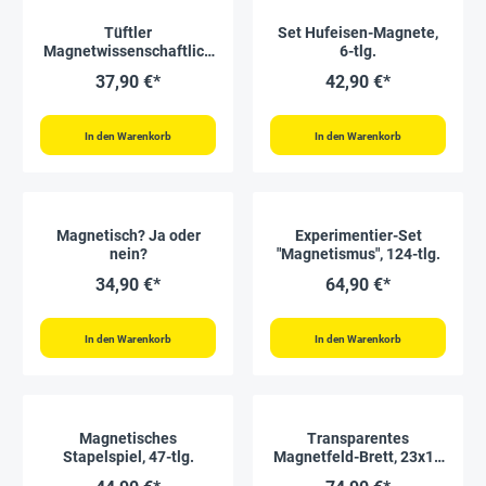
Tüftler
Set Hufeisen-Magnete,
Magnetwissenschaftlich
6-tlg.
es Labor, 34-tlg.
37,90 €*
42,90 €*
In den Warenkorb
In den Warenkorb
Magnetisch? Ja oder
Experimentier-Set
nein?
"Magnetismus", 124-tlg.
34,90 €*
64,90 €*
In den Warenkorb
In den Warenkorb
Magnetisches
Transparentes
Stapelspiel, 47-tlg.
Magnetfeld-Brett, 23x13
cm