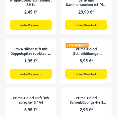
Prima-Colori Schreibheft
Lern- und
SH1b
Sammeltaschen A4-Plus
quer, mit Farbeinfassung,
2,45 €*
23,90 €*
10-tlg.
In den Warenkorb
In den Warenkorb
Sehr beliebt!
LYRA Silbenstift mit
Prima-Colori
Doppelspitze rot/blau, 6-
Schreibübungs-
kant, 6,8 mm ø
Whiteboard,
1,95 €*
8,95 €*
magnethaftend
In den Warenkorb
In den Warenkorb
Prima-Colori Heft "Ich
Prima-Colori
spreche" 3 / A4
Schreibübungs-Heft
SÜ1a
6,95 €*
2,95 €*