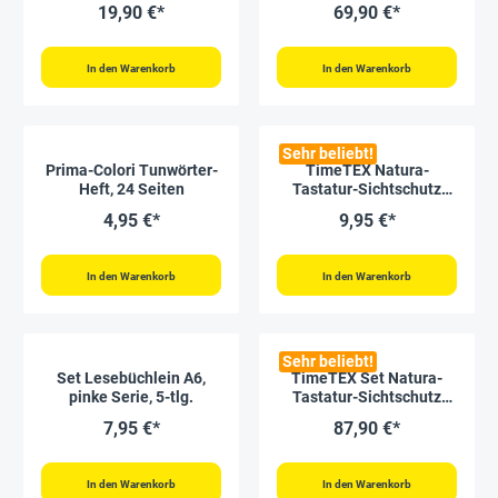
19,90 €*
69,90 €*
In den Warenkorb
In den Warenkorb
Sehr beliebt!
Prima-Colori Tunwörter-
TimeTEX Natura-
Heft, 24 Seiten
Tastatur-Sichtschutz
"Tactus"
4,95 €*
9,95 €*
In den Warenkorb
In den Warenkorb
Sehr beliebt!
Set Lesebüchlein A6,
TimeTEX Set Natura-
pinke Serie, 5-tlg.
Tastatur-Sichtschutz
"Tactus" in Box, 10-tlg.
7,95 €*
87,90 €*
In den Warenkorb
In den Warenkorb