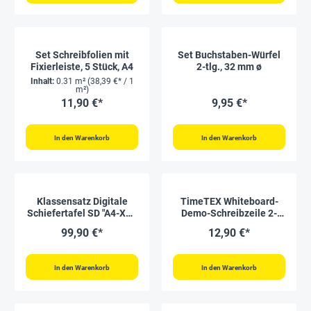
Set Schreibfolien mit
Set Buchstaben-Würfel
Fixierleiste, 5 Stück, A4
2-tlg., 32 mm ø
Inhalt:
0.31 m²
(38,39 €* / 1
m²)
11,90 €*
9,95 €*
In den Warenkorb
In den Warenkorb
Klassensatz Digitale
TimeTEX Whiteboard-
Schiefertafel SD "A4-XS",
Demo-Schreibzeile 2-
8-tlg., im Koffer
geteilt, magnetisch, 2-
99,90 €*
12,90 €*
tlg.
In den Warenkorb
In den Warenkorb