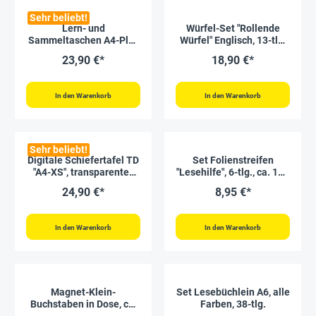
Sehr beliebt!
Lern- und
Würfel-Set "Rollende
Sammeltaschen A4-Plus
Würfel" Englisch, 13-tlg.
hochkant, mit
in Box, aus Holz
23,90 €*
18,90 €*
Farbeinfassung, 10-tlg.
In den Warenkorb
In den Warenkorb
Sehr beliebt!
Digitale Schiefertafel TD
Set Folienstreifen
"A4-XS", transparentes
"Lesehilfe", 6-tlg., ca. 110
Display
x 40 mm
24,90 €*
8,95 €*
In den Warenkorb
In den Warenkorb
Magnet-Klein-
Set Lesebüchlein A6, alle
Buchstaben in Dose, ca.
Farben, 38-tlg.
5,8 cm, 123-tlg.