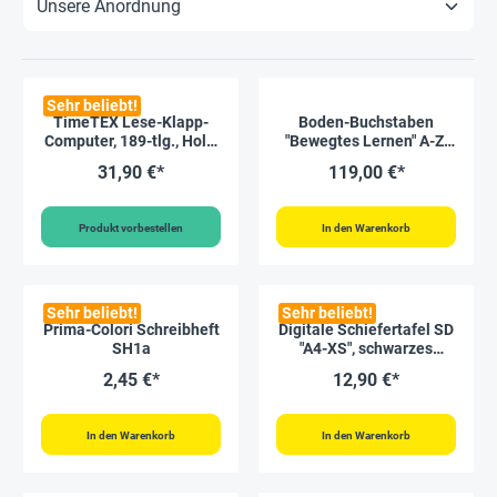
Sehr beliebt!
TimeTEX Lese-Klapp-
Boden-Buchstaben
Computer, 189-tlg., Holz,
"Bewegtes Lernen" A-Z,
magnetisch
26-tlg.
31,90 €*
119,00 €*
Produkt vorbestellen
In den Warenkorb
Sehr beliebt!
Sehr beliebt!
Prima-Colori Schreibheft
Digitale Schiefertafel SD
SH1a
"A4-XS", schwarzes
Display
2,45 €*
12,90 €*
In den Warenkorb
In den Warenkorb