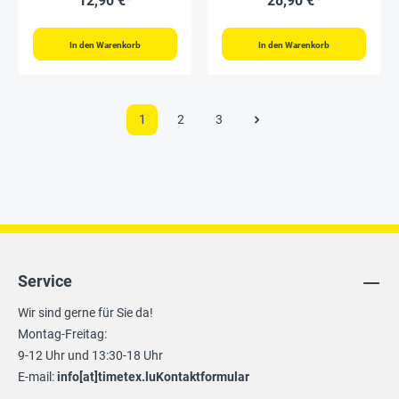
12,90 €*
28,90 €*
magnethaftend
In den Warenkorb
In den Warenkorb
1
2
3
Service
Wir sind gerne für Sie da!
Montag-Freitag:
9-12 Uhr und 13:30-18 Uhr
E-mail:
info[at]timetex.lu
Kontaktformular