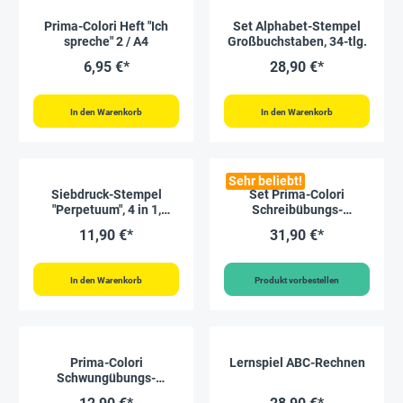
Prima-Colori Heft "Ich
Set Alphabet-Stempel
spreche" 2 / A4
Großbuchstaben, 34-tlg.
6,95 €*
28,90 €*
In den Warenkorb
In den Warenkorb
Sehr beliebt!
Siebdruck-Stempel
Set Prima-Colori
"Perpetuum", 4 in 1,
Schreibübungs-
"Schreiblern-Haus"
Whiteboard A4, 6 Stück
11,90 €*
31,90 €*
In den Warenkorb
Produkt vorbestellen
Prima-Colori
Lernspiel ABC-Rechnen
Schwungübungs-
Whiteboard,