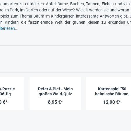
Baumarten zu entdecken: Apfelbäume, Buchen, Tannen, Eichen und vi
e im Park, im Garten oder auf der Wiese? Wie alt werden sie und woran 
rojekt zum Thema Baum im Kindergarten interessante Antworten gibt. Un
ren Kindern die faszinierende Welt der grünen Riesen zu erkunden 
terlesen…
n-Puzzle
Peter & Piet - Mein
Kartenspiel "50
36-tlg.
großes Wald-Quiz
heimische Bäume,
entdecken &
0 €*
8,95 €*
12,90 €*
bestimmen"