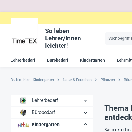
So leben
Lehrer/innen
leichter!
Lehrerbedarf
Bürobedarf
Kindergarten
Lehrmit
Du bist hier:
Kindergarten
Natur & Forschen
Pflanzen
Bäu
Lehrerbedarf
Thema B
Bürobedarf
entdec
Kindergarten
Bäume sind magi