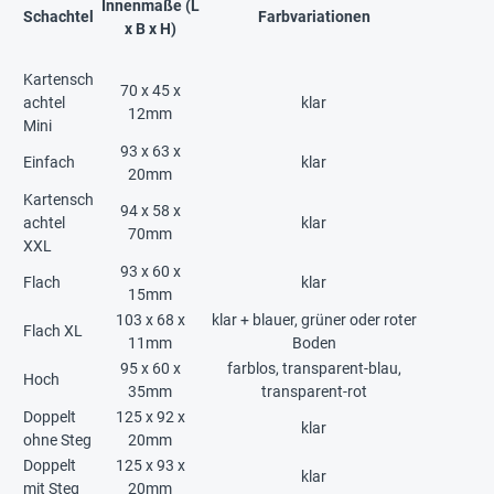
Innenmaße (L
Schachtel
Farbvariationen
x B x H)
Kartensch
70 x 45 x
achtel
klar
12mm
Mini
93 x 63 x
Einfach
klar
20mm
Kartensch
94 x 58 x
achtel
klar
70mm
XXL
93 x 60 x
Flach
klar
15mm
103 x 68 x
klar + blauer, grüner oder roter
Flach XL
11mm
Boden
95 x 60 x
farblos, transparent-blau,
Hoch
35mm
transparent-rot
Doppelt
125 x 92 x
klar
ohne Steg
20mm
Doppelt
125 x 93 x
klar
mit Steg
20mm