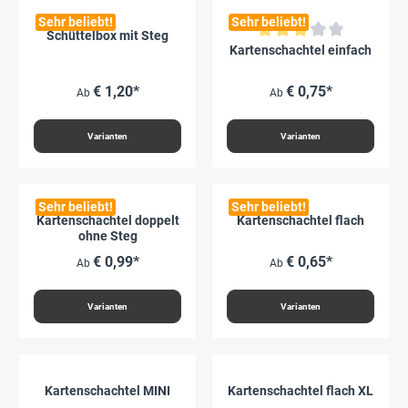
Sehr beliebt!
Sehr beliebt!
Schüttelbox mit Steg
Durchschnittliche Bewertung vo
Kartenschachtel einfach
€ 1,20*
€ 0,75*
Ab
Ab
Varianten
Varianten
Sehr beliebt!
Sehr beliebt!
Kartenschachtel doppelt
Kartenschachtel flach
ohne Steg
€ 0,99*
€ 0,65*
Ab
Ab
Varianten
Varianten
Kartenschachtel MINI
Kartenschachtel flach XL