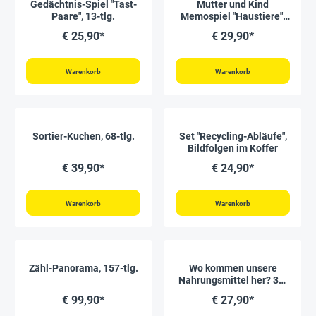
Gedächtnis-Spiel "Tast-
Mutter und Kind
Paare", 13-tlg.
Memospiel "Haustiere",
28-tlg.
€ 25,90*
€ 29,90*
Warenkorb
Warenkorb
Sortier-Kuchen, 68-tlg.
Set "Recycling-Abläufe",
Bildfolgen im Koffer
€ 39,90*
€ 24,90*
Warenkorb
Warenkorb
Zähl-Panorama, 157-tlg.
Wo kommen unsere
Nahrungsmittel her? 36-
tlg.
€ 99,90*
€ 27,90*