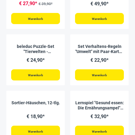
€ 27,90*
€ 49,90*
€ 39,90*
Warenkorb
Warenkorb
beleduc Puzzle-Set
Set Verhaltens-Regeln
"Tierwelten -
"Umwelt" mit Paar-Karten
Lebensräume der Tiere",
im Koffer
€ 24,90*
€ 22,90*
45-tlg.
Warenkorb
Warenkorb
Sortier-Häuschen, 12-tlg.
Lernspiel "Gesund essen:
Die Ernährungsampel",
60-tlg.
€ 18,90*
€ 32,90*
Warenkorb
Warenkorb