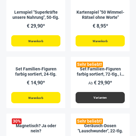
Lernspiel "Superkräfte
Kartenspiel "50 Wimmel-
unsere Nahrung", 50-tlg.
Rätsel ohne Worte"
€ 29,90*
€ 8,95*
Warenkorb
Warenkorb
Sehr beliebt!
Set Familien-Figuren
Set Familien-Figuren
farbig sortiert, 24-tlg.
farbig sortiert, 72-tlg., in
Dose
€ 14,90*
€ 29,90*
Ab
Varianten
Warenkorb
30
%
Sehr beliebt!
Magnetisch? Ja oder
Geräusch-Dosen
nein?
"Lauschwunder", 22-tlg.