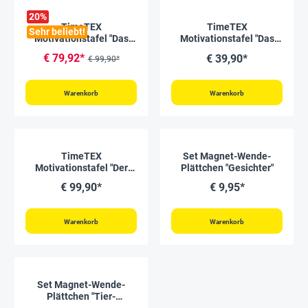
20
%
TimeTEX
TimeTEX
Sehr beliebt!
Motivationstafel "Das
Motivationstafel "Das
Smiley-Rennen"
Smiley-Rennen"
€ 79,92*
€ 39,90*
€ 99,90*
Gruppe/Familie
Warenkorb
Warenkorb
TimeTEX
Set Magnet-Wende-
Motivationstafel "Der
Plättchen "Gesichter"
Tierische-Lauf"
€ 99,90*
€ 9,95*
Warenkorb
Warenkorb
Set Magnet-Wende-
Plättchen "Tier-