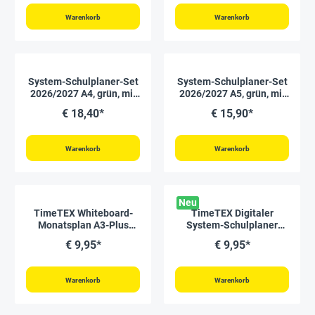
Warenkorb
Warenkorb
System-Schulplaner-Set
System-Schulplaner-Set
2026/2027 A4, grün, mit
2026/2027 A5, grün, mit
Klick-Schutz-Cover
Klick-Schutz-Cover
€ 18,40*
€ 15,90*
Warenkorb
Warenkorb
Neu
TimeTEX Whiteboard-
TimeTEX Digitaler
Monatsplan A3-Plus
System-Schulplaner
"Mein Monat",
DigiPlan, gelb,
€ 9,95*
€ 9,95*
magnetisch, 4-tlg.
2026/2027
Warenkorb
Warenkorb