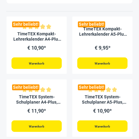
Sehr beliebt!
Sehr beliebt!
TimeTEX Kompakt-
Durchschnittliche Bewertung von 5 von 5 Sternen
TimeTEX Kompakt-
Lehrerkalender A5-Plus
Lehrerkalender A4-Plus
2026/2027
2026/2027
€ 10,90*
€ 9,95*
Warenkorb
Warenkorb
Sehr beliebt!
Sehr beliebt!
Durchschnittliche Bewertung von 5 von 5 Sternen
Durchschnittliche Bewertung vo
TimeTEX System-
TimeTEX System-
Schulplaner A4-Plus,
Schulplaner A5-Plus,
gelb, 2026/2027
gelb 2026/2027
€ 11,90*
€ 10,90*
Warenkorb
Warenkorb