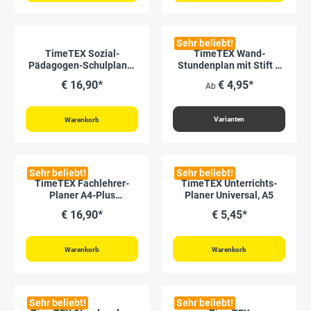
Sehr beliebt!
TimeTEX Sozial-
TimeTEX Wand-
Pädagogen-Schulplaner
Stundenplan mit Stift +
A4-Plus 2026/2027
Klick-Fix-Halter
€ 16,90*
€ 4,95*
Ab
Varianten
Warenkorb
Sehr beliebt!
Sehr beliebt!
TimeTEX Fachlehrer-
TimeTEX Unterrichts-
Planer A4-Plus
Planer Universal, A5
2026/2027
€ 16,90*
€ 5,45*
Warenkorb
Warenkorb
Sehr beliebt!
Sehr beliebt!