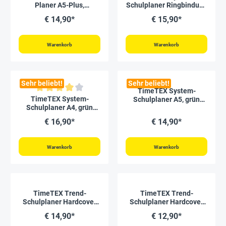
Planer A5-Plus,
Schulplaner Ringbindung
2026/2027
A4, gelb, 2026/2027
€ 14,90*
€ 15,90*
Warenkorb
Warenkorb
Sehr beliebt!
Sehr beliebt!
TimeTEX System-
Durchschnittliche Bewertung von 4 von 5 Sternen
TimeTEX System-
Schulplaner A5, grün
Schulplaner A4, grün
2026/2027
2026/2027
€ 16,90*
€ 14,90*
Warenkorb
Warenkorb
TimeTEX Trend-
TimeTEX Trend-
Schulplaner Hardcover
Schulplaner Hardcover
A4-Plus, 2026/2027,
A5-Plus, 2026/2027,
€ 14,90*
€ 12,90*
lagune
lagune