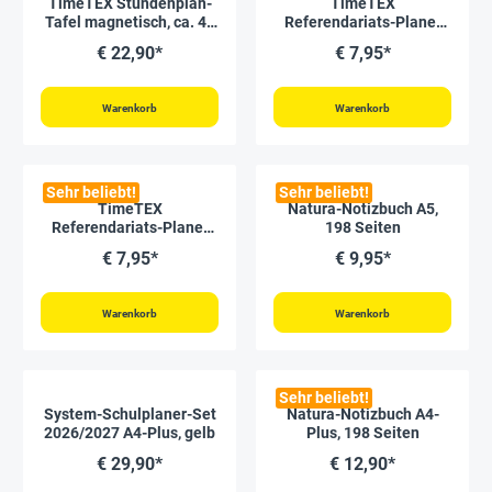
TimeTEX Stundenplan-
TimeTEX
Tafel magnetisch, ca. 41
Referendariats-Planer
x 28 cm
"Documento" A4-Plus
€ 22,90*
€ 7,95*
Warenkorb
Warenkorb
Sehr beliebt!
Sehr beliebt!
TimeTEX
Natura-Notizbuch A5,
Referendariats-Planer
198 Seiten
"Completo" A4-Plus
€ 7,95*
€ 9,95*
Warenkorb
Warenkorb
Sehr beliebt!
System-Schulplaner-Set
Natura-Notizbuch A4-
2026/2027 A4-Plus, gelb
Plus, 198 Seiten
€ 29,90*
€ 12,90*