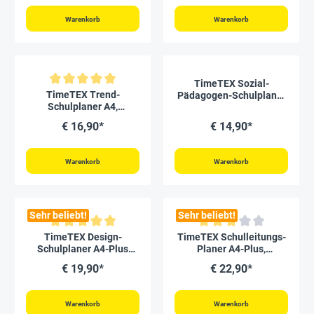
Warenkorb
Warenkorb
TimeTEX Sozial-
Durchschnittliche Bewertung von 5 von 5 Sternen
TimeTEX Trend-
Pädagogen-Schulplaner
Schulplaner A4,
A5-Plus 2026/2027
2026/2027, lagune
€ 16,90*
€ 14,90*
Warenkorb
Warenkorb
Sehr beliebt!
Sehr beliebt!
Durchschnittliche Bewertung von 5 von 5 Sternen
Durchschnittliche Bewertung vo
TimeTEX Design-
TimeTEX Schulleitungs-
Schulplaner A4-Plus
Planer A4-Plus,
2026/2027, malve
2026/2027
€ 19,90*
€ 22,90*
Warenkorb
Warenkorb