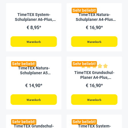
Sehr beliebt!
TimeTEX System-
TimeTEX Natura-
Schulplaner A6-Plus,
Schulplaner A4-Plus
gelb 2026/2027
2026/2027
€ 8,95*
€ 16,90*
Warenkorb
Warenkorb
Sehr beliebt!
Sehr beliebt!
TimeTEX Natura-
Durchschnittliche Bewertung vo
TimeTEX Grundschul-
Schulplaner A5
Planer A4-Plus,
2026/2027
2026/2027
€ 14,90*
€ 16,90*
Warenkorb
Warenkorb
Sehr beliebt!
Sehr beliebt!
TimeTEX Grundschul-
TimeTEX System-