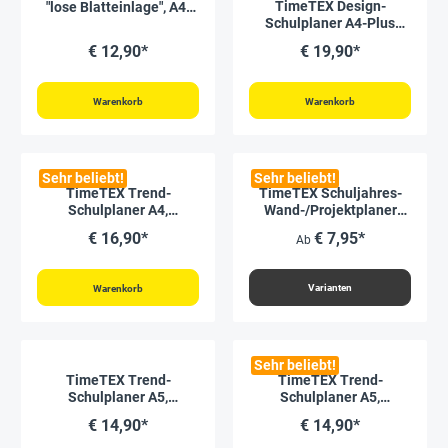
Durchschnittliche Bewertung von
TimeTEX Design-
"lose Blatteinlage", A4-
Schulplaner A4-Plus
Plus, gelb 2026/2027
2026/2027, mint
€ 12,90*
€ 19,90*
Warenkorb
Warenkorb
Sehr beliebt!
Sehr beliebt!
TimeTEX Trend-
TimeTEX Schuljahres-
Schulplaner A4,
Wand-/Projektplaner
2026/2027, flieder
2026/2027
€ 16,90*
€ 7,95*
Ab
Varianten
Warenkorb
Sehr beliebt!
TimeTEX Trend-
TimeTEX Trend-
Schulplaner A5,
Schulplaner A5,
2026/2027, flieder
2026/2027, lagune
€ 14,90*
€ 14,90*