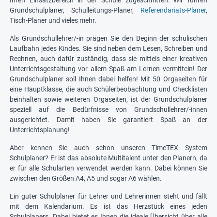
Ihren Einsatzbereich in der Schule zugeschnitten: Wir führen
Grundschulplaner, Schulleitungs-Planer,
Referendariats-Planer
,
Tisch-Planer und vieles mehr.
Als Grundschullehrer/-in prägen Sie den Beginn der schulischen
Laufbahn jedes Kindes. Sie sind neben dem Lesen, Schreiben und
Rechnen, auch dafür zuständig, dass sie mittels einer kreativen
Unterrichtsgestaltung vor allem Spaß am Lernen vermitteln! Der
Grundschulplaner soll Ihnen dabei helfen! Mit 50 Orgaseiten für
eine Hauptklasse, die auch Schülerbeobachtung und Checklisten
beinhalten sowie weiteren Orgaseiten, ist der Grundschulplaner
speziell auf die Bedürfnisse von Grundschullehrer/-innen
ausgerichtet. Damit haben Sie garantiert Spaß an der
Unterrichtsplanung!
Aber kennen Sie auch schon unseren TimeTEX System
Schulplaner? Er ist das absolute Multitalent unter den Planern, da
er für alle Schularten verwendet werden kann. Dabei können Sie
zwischen den Größen A4, A5 und sogar A6 wählen.
Ein guter Schulplaner für Lehrer und Lehrerinnen steht und fällt
mit dem Kalendarium. Es ist das Herzstück eines jeden
Schulplaners. Dabei bietet es Ihnen die ideale Übersicht über alle