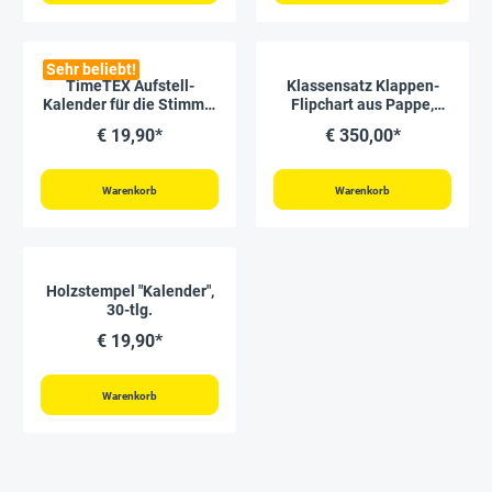
Sehr beliebt!
TimeTEX Aufstell-
Klassensatz Klappen-
Kalender für die Stimme,
Flipchart aus Pappe,
A6
Kalender, 24-tlg., in Box
€ 19,90*
€ 350,00*
Warenkorb
Warenkorb
Holzstempel "Kalender",
30-tlg.
€ 19,90*
Warenkorb