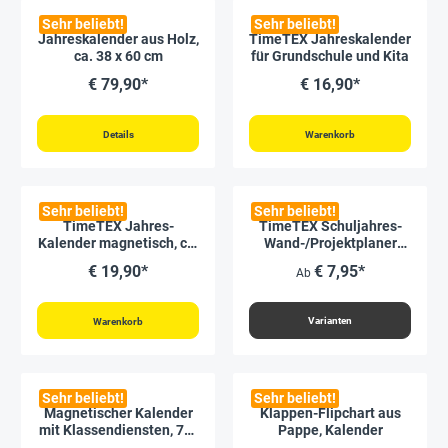
Sehr beliebt!
Sehr beliebt!
Jahreskalender aus Holz,
TimeTEX Jahreskalender
ca. 38 x 60 cm
für Grundschule und Kita
€ 79,90*
€ 16,90*
Details
Warenkorb
Sehr beliebt!
Sehr beliebt!
TimeTEX Jahres-
TimeTEX Schuljahres-
Kalender magnetisch, ca.
Wand-/Projektplaner
28 x 41 cm
2026/2027
€ 19,90*
€ 7,95*
Ab
Varianten
Warenkorb
Sehr beliebt!
Sehr beliebt!
Magnetischer Kalender
Klappen-Flipchart aus
mit Klassendiensten, 76-
Pappe, Kalender
tlg.