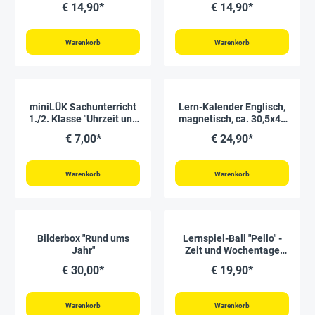
€ 14,90*
€ 14,90*
Warenkorb
Warenkorb
miniLÜK Sachunterricht
Lern-Kalender Englisch,
1./2. Klasse "Uhrzeit und
magnetisch, ca. 30,5x42
Kalender Übungen zum
cm
€ 7,00*
€ 24,90*
Umgang mit der Zeit"
Warenkorb
Warenkorb
Bilderbox "Rund ums
Lernspiel-Ball "Pello" -
Jahr"
Zeit und Wochentage
Englisch
€ 30,00*
€ 19,90*
Warenkorb
Warenkorb