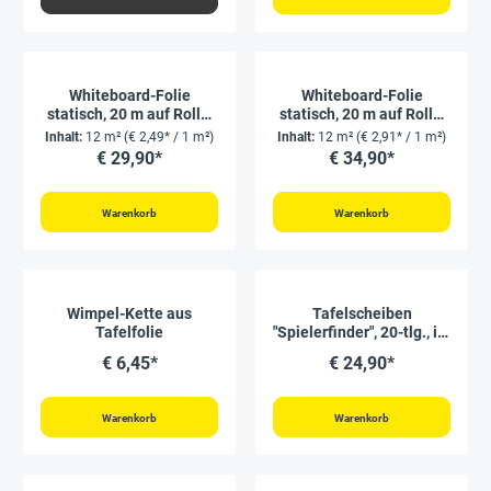
Whiteboard-Folie
Whiteboard-Folie
statisch, 20 m auf Rolle,
statisch, 20 m auf Rolle,
weiß glänzend,
kariert matt
Inhalt:
12 m²
(€ 2,49* / 1 m²)
Inhalt:
12 m²
(€ 2,91* / 1 m²)
abwischbar
€ 29,90*
€ 34,90*
Warenkorb
Warenkorb
Wimpel-Kette aus
Tafelscheiben
Tafelfolie
"Spielerfinder", 20-tlg., im
Stoffbeutel
€ 6,45*
€ 24,90*
Warenkorb
Warenkorb