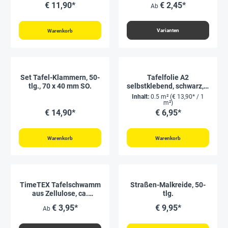
€ 11,90*
€ 2,45*
Ab
Varianten
Warenkorb
Set Tafel-Klammern, 50-
Tafelfolie A2
tlg., 70 x 40 mm SO.
selbstklebend, schwarz, 2
Stück
Inhalt:
0.5 m²
(€ 13,90* / 1
m²)
€ 14,90*
€ 6,95*
Warenkorb
Warenkorb
TimeTEX Tafelschwamm
Straßen-Malkreide, 50-
aus Zellulose, ca.
tlg.
135x90x37 mm
€ 3,95*
€ 9,95*
Ab