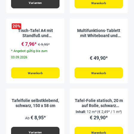
Varianten
Warenkorb
20
%
Tisch-Tafel A4 mit
Multifunktions-Tablett
Standfuß und
mit Whiteboard und
Grifföffnung
erhöhtem Rand,
€ 7,96*
€ 9,95*
magnetisch, 6 Stück
* Angebot gültig bis zum
03.09.2026
€ 49,90*
Warenkorb
Warenkorb
Tafelfolie selbstklebend,
Tafel-Folie statisch, 20 m
schwarz, 150 x 58 cm
auf Rolle, schwarz
glänzend, abwischbar
Inhalt:
12 m²
(€ 2,49* / 1 m²)
€ 8,95*
€ 29,90*
Ab
Varianten
Warenkorb