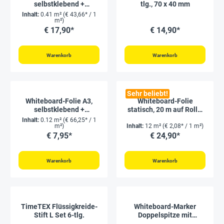
selbstklebend +
tlg., 70 x 40 mm
magnethaftend
Inhalt:
0.41 m²
(€ 43,66* / 1
m²)
€ 17,90*
€ 14,90*
Warenkorb
Warenkorb
Sehr beliebt!
Whiteboard-Folie A3,
Whiteboard-Folie
selbstklebend +
statisch, 20 m auf Rolle,
magnethaftend
weiß matt
Inhalt:
0.12 m²
(€ 66,25* / 1
m²)
Inhalt:
12 m²
(€ 2,08* / 1 m²)
€ 7,95*
€ 24,90*
Warenkorb
Warenkorb
TimeTEX Flüssigkreide-
Whiteboard-Marker
Stift L Set 6-tlg.
Doppelspitze mit
Filzwischer + Magnet