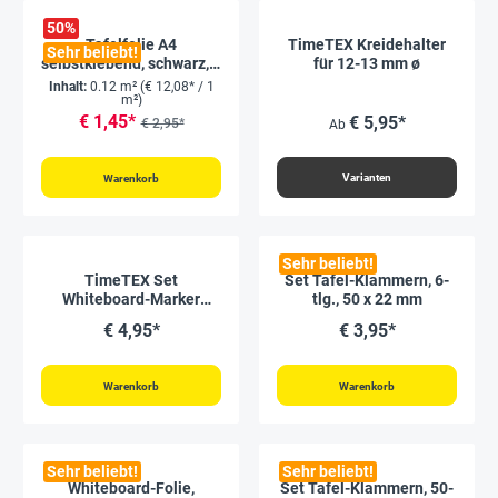
50
%
Tafelfolie A4
TimeTEX Kreidehalter
Sehr beliebt!
selbstklebend, schwarz, 2
für 12-13 mm ø
Stück
Inhalt:
0.12 m²
(€ 12,08* / 1
m²)
€ 1,45*
€ 5,95*
€ 2,95*
Ab
Varianten
Warenkorb
Sehr beliebt!
TimeTEX Set
Set Tafel-Klammern, 6-
Whiteboard-Marker
tlg., 50 x 22 mm
"PremiumLINE", 4-tlg.
€ 4,95*
€ 3,95*
Warenkorb
Warenkorb
Sehr beliebt!
Sehr beliebt!
Whiteboard-Folie,
Set Tafel-Klammern, 50-