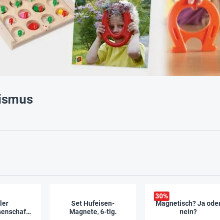
ismus
30
%
ler
Set Hufeisen-
Magnetisch? Ja ode
enschaftli
Magnete, 6-tlg.
nein?