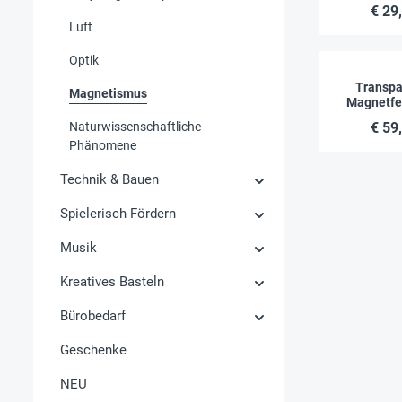
ches Labor
€ 29
Luft
Optik
Transpa
Magnetismus
Magnetfel
23x1
Naturwissenschaftliche
€ 59
Phänomene
Technik & Bauen
Spielerisch Fördern
Musik
Kreatives Basteln
Bürobedarf
Geschenke
NEU