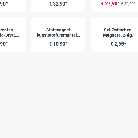
, 34-tlg.
€ 27,90*
,90*
€ 32,90*
€ 39,90*
rentes
Stabmagnet
Set Zwitscher-
d-Brett,
kunststoffummantelt,
Magnete, 2-tlg.
3 cm
8 cm lang, 2 Stück
,90*
€ 10,90*
€ 2,95*