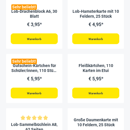
Sehr beliebt!
Lob-Drachenblock A6, 30
Lob-Hamsterkarte mit 10
Blatt
Feldern, 25 Stück
€ 3,95*
€ 4,95*
Warenkorb
Warenkorb
Sehr beliebt!
Gutschein-Kärtchen für
Fleißkärtchen, 110
Schüler/innen, 110 Stück
Karten im Etui
im Etui
€ 5,95*
€ 5,95*
Warenkorb
Warenkorb
Große Daumenkarte mit
Durchschnittliche Bewertung von 5 von 5 Sternen
Lob-Sammelbüchlein A8,
10 Feldern, 25 Stück
62 Seiten