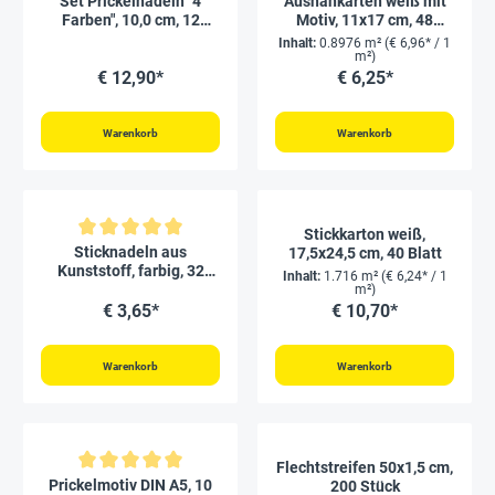
Set Prickelnadeln "4
Ausnähkarten weiß mit
Farben", 10,0 cm, 12
Motiv, 11x17 cm, 48
Stück
Stück
Inhalt:
0.8976 m²
(€ 6,96* / 1
m²)
€ 12,90*
€ 6,25*
Warenkorb
Warenkorb
Stickkarton weiß,
Durchschnittliche Bewertung von 5 von 5 Sternen
Sticknadeln aus
17,5x24,5 cm, 40 Blatt
Kunststoff, farbig, 32
Inhalt:
1.716 m²
(€ 6,24* / 1
Stück
m²)
€ 3,65*
€ 10,70*
Warenkorb
Warenkorb
Flechtstreifen 50x1,5 cm,
Durchschnittliche Bewertung von 5 von 5 Sternen
Prickelmotiv DIN A5, 10
200 Stück