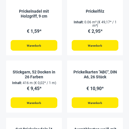
Prickelnadel mit
Prickelfilz
Holzgriff, 9 cm
Inhalt:
0.06 m²
(€ 49,17* / 1
m²)
€ 1,59*
€ 2,95*
Warenkorb
Warenkorb
Stickgarn, 52 Docken in
Prickelkarten "ABC", DIN
26 Farben
A6, 26 Stück
Inhalt:
416 m
(€ 0,02* / 1 m)
€ 9,45*
€ 10,90*
Warenkorb
Warenkorb