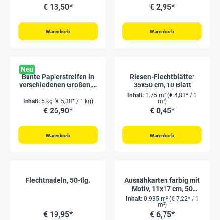
€ 13,50*
€ 2,95*
Warenkorb
Warenkorb
Neu
Bunte Papierstreifen in
Riesen-Flechtblätter
verschiedenen Größen, 5
35x50 cm, 10 Blatt
kg
Inhalt:
1.75 m²
(€ 4,83* / 1
Inhalt:
5 kg
(€ 5,38* / 1 kg)
m²)
€ 26,90*
€ 8,45*
Warenkorb
Warenkorb
Flechtnadeln, 50-tlg.
Ausnähkarten farbig mit
Motiv, 11x17 cm, 50
Stück
Inhalt:
0.935 m²
(€ 7,22* / 1
m²)
€ 19,95*
€ 6,75*