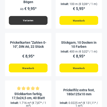
Bögen
Inhalt:
100 m
(€ 0,06* / 1 m)
€ 9,95*
€ 5,95*
Ab
Varianten
Warenkorb
Prickelkarten "Zahlen 0-
Stickgarn, 10 Docken in
10", DIN A6, 22 Stück
10 Farben
Inhalt:
400 m
(€ 0,02* / 1 m)
€ 8,95*
€ 8,95*
Warenkorb
Warenkorb
Prickelfilz extra fest,
Durchschnittliche Bewertung von 5 von 5 Sternen
Stickkarton farbig,
180x125x10 mm
17,5x24,5 cm, 40 Blatt
Inhalt:
1.716 m²
(€ 7,87* / 1
Inhalt:
0.0225 m²
(€ 131,11* /
m²)
1 m²)