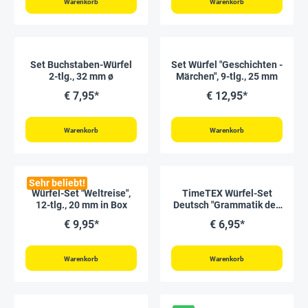
Warenkorb
Warenkorb
Set Buchstaben-Würfel
Set Würfel "Geschichten -
2-tlg., 32 mm ø
Märchen", 9-tlg., 25 mm
€ 7,95*
€ 12,95*
Warenkorb
Warenkorb
Sehr beliebt!
Würfel-Set "Weltreise",
TimeTEX Würfel-Set
12-tlg., 20 mm in Box
Deutsch "Grammatik des
Verbs", 6-tlg., 20 mm
€ 9,95*
€ 6,95*
Warenkorb
Warenkorb