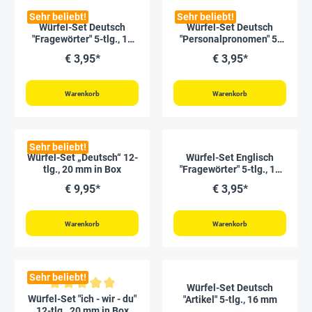
Sehr beliebt!
Sehr beliebt!
Würfel-Set Deutsch
Würfel-Set Deutsch
"Fragewörter" 5-tlg., 16
"Personalpronomen" 5-
mm
tlg., 16 mm
€ 3,95*
€ 3,95*
Warenkorb
Warenkorb
Sehr beliebt!
Würfel-Set „Deutsch“ 12-
Würfel-Set Englisch
tlg., 20 mm in Box
"Fragewörter" 5-tlg., 16
mm
€ 9,95*
€ 3,95*
Warenkorb
Warenkorb
Sehr beliebt!
Würfel-Set Deutsch
Durchschnittliche Bewertung von 5 von 5 Sternen
Würfel-Set "ich - wir - du"
"Artikel" 5-tlg., 16 mm
12-tlg., 20 mm in Box