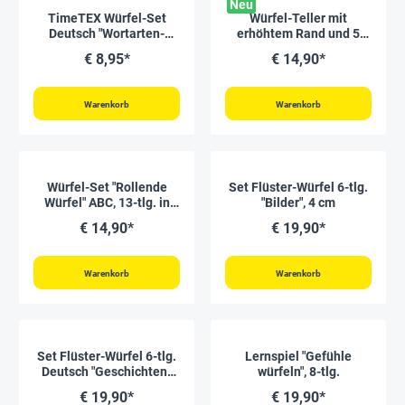
Neu
TimeTEX Würfel-Set
Würfel-Teller mit
Deutsch "Wortarten-
erhöhtem Rand und 5
Symbole", 9-tlg., 20 mm
Würfeln, aus Holz
€ 8,95*
€ 14,90*
"Montessori Premium"
Warenkorb
Warenkorb
Würfel-Set "Rollende
Set Flüster-Würfel 6-tlg.
Würfel" ABC, 13-tlg. in
"Bilder", 4 cm
Box, aus Holz
€ 14,90*
€ 19,90*
Warenkorb
Warenkorb
Set Flüster-Würfel 6-tlg.
Lernspiel "Gefühle
Deutsch "Geschichten-
würfeln", 8-tlg.
Einstieg", 4 cm
€ 19,90*
€ 19,90*