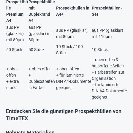
Prospekthü
Prospekthülle
lle
mit
Prospekthüllen in
Prospekthüllen-
Premium
Duplexrand
A4+
Set
A4
A4
aus PP
aus PP
aus PP (glasklar)
aus PP (glasklar)
(glasklar)
(glasklar) mit
mit 80μm
mit 110μm
mit 80μm
80μm
10 Stück / 100
50 Stück
50 Stück
10 Stück
Stück
+ oben offen &
halboffene Seiten
+ oben
+ oben offen
+ oben offen
+ Farbstreifen zur
offen
+
+ für laminierte
Organisation
+ extra
Duplexstreifen
DIN A4-Dokumente
+ für laminierte
stark
in Farbe
geeignet
DIN A4-Dokumente
geeignet
Entdecken Sie die günstigen Prospekthüllen von
TimeTEX
Robuste Materialien