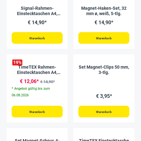
Signal-Rahmen-
Magnet-Haken-Set, 32
Einstecktaschen A4,
mm ø, weiß, 5-tlg.
magnetisch, 3-tlg.
€ 14,90*
€ 14,90*
Warenkorb
Warenkorb
19
%
TimeTEX Rahmen-
Set Magnet-Clips 50 mm,
Einstecktaschen A4,
3-tlg.
magnetisch, 5-tlg.
€ 12,06*
€ 14,90*
* Angebot gültig bis zum
06.08.2026
€ 3,95*
Warenkorb
Warenkorb
Set Magnet-Schnur, 4-
TimeTEX Einstecktasche