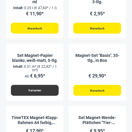
ml
3-tlg.
Inhalt:
0.25 l
(€ 47,60* / 1 l)
€ 11,90*
€ 2,95*
Warenkorb
Warenkorb
Set Magnet-Papier
Magnet-Set "Basis", 35-
blanko, weiß-matt, 5-tlg.
tlg., in Box
Inhalt:
0.31 m²
(€ 22,42* / 1
m²)
€ 6,95*
€ 29,90*
Ab
Varianten
Warenkorb
TimeTEX Magnet-Klapp-
Set Magnet-Wende-
Rahmen A4 farbig,
Plättchen "Tier-
selbsthaftende
Gesichter"
€ 17,90*
€ 9,95*