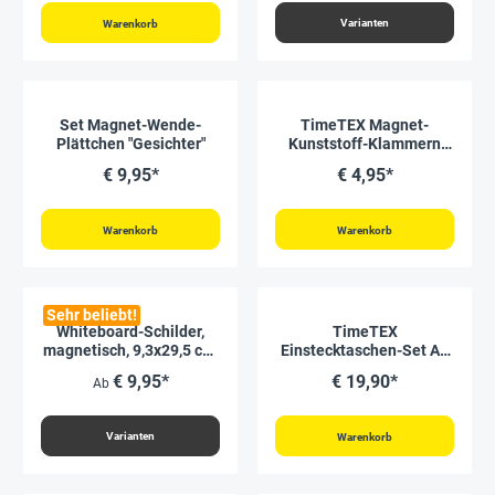
Varianten
Warenkorb
Set Magnet-Wende-
TimeTEX Magnet-
Plättchen "Gesichter"
Kunststoff-Klammern
"Haifisch", 4-tlg., ca. 6 cm
€ 9,95*
€ 4,95*
Warenkorb
Warenkorb
Sehr beliebt!
Whiteboard-Schilder,
TimeTEX
magnetisch, 9,3x29,5 cm,
Einstecktaschen-Set A4
5-tlg.
magnetisch, 5-tlg.
€ 9,95*
€ 19,90*
Ab
Varianten
Warenkorb