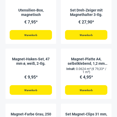
Utensilien-Box,
Set Dreh-Zeiger mit
magnetisch
Magnethalter 3-tlg.
€ 7,95*
€ 27,90*
Warenkorb
Warenkorb
Magnet-Haken-Set, 47
Magnet-Platte A4,
mm ø, weiß, 2-tlg.
selbstklebend, 1,2 mm
stark
Inhalt:
0.0624 m²
(€ 79,33* /
1 m²)
€ 9,95*
€ 4,95*
Warenkorb
Warenkorb
Magnet-Farbe Grau, 250
Set Magnet-Clips 31 mm,