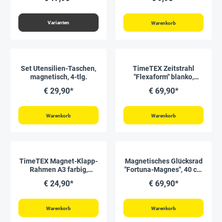
Rückseite, 2 Stück
Varianten
Warenkorb
Set Utensilien-Taschen,
TimeTEX Zeitstrahl
magnetisch, 4-tlg.
"Flexaform" blanko,
magnetisch, 64-tlg.
€ 29,90*
€ 69,90*
Warenkorb
Warenkorb
TimeTEX Magnet-Klapp-
Magnetisches Glücksrad
Rahmen A3 farbig,
"Fortuna-Magnes", 40 cm
selbsthaftende
ø
€ 24,90*
€ 69,90*
Rückseite, 2 Stück
Warenkorb
Warenkorb