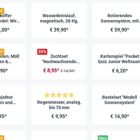
t!
koffer
Wasserkreislauf,
Rotierendes
del: Wir
magnetisch, 28-tlg.
Sonnensystem, mit
ser Klima",
Motor
,00*
€ 39,90*
€ 59,90*
lg.
t!
39
%
iden, Müll
Zuchtset
Kartenspiel "Pocket
en &
"Nachwachsende
Quiz Junior Weltraum
ramide,
Rohstoffe", 13-tlg.
€ 8,95*
,90*
€ 6,20*
€ 14,90*
, 79-tlg.
jektor
Bastelset "Modell
Durchschnittliche Bewertung von 5 von 5 Sternen
Regenmesser, analog,
en und
Sonnensystem"
bis 70 mm
ilder"
95*
€ 9,95*
€ 16,90*
t!
Neu