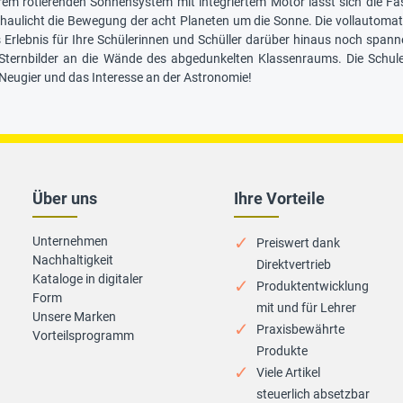
em rotierenden Sonnensystem mit integriertem Motor lässt sich die Fa
haulicht die Bewegung der acht Planeten um die Sonne. Die vollautomatis
 Erlebnis für Ihre Schülerinnen und Schüller darüber hinaus noch spann
e Sternbilder an die Wände des abgedunkelten Klassenraums. Die Schule
 Neugier und das Interesse an der Astronomie!
Über uns
Ihre Vorteile
Unternehmen
Preiswert dank
Nachhaltigkeit
Direktvertrieb
Kataloge in digitaler
Produktentwicklung
Form
mit und für Lehrer
Unsere Marken
Praxisbewährte
Vorteilsprogramm
Produkte
Viele Artikel
steuerlich absetzbar