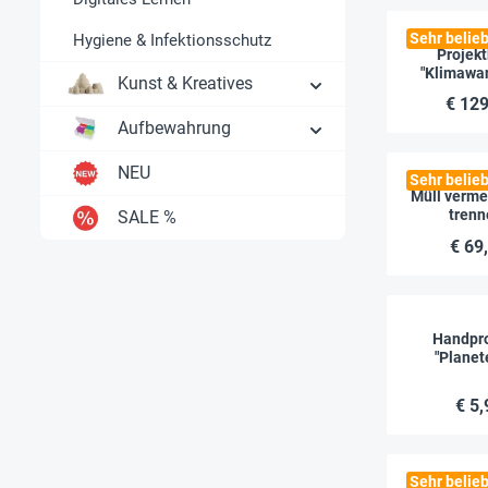
Sehr belieb
Hygiene & Infektionsschutz
Projekt
"Klimawan
Kunst & Kreatives
schützen un
€ 129
94-t
Aufbewahrung
NEU
Sehr belieb
Müll verme
trenn
SALE %
Abfallpy
€ 69
magnetisch
Handpro
"Planet
Sternb
€ 5,
Sehr belieb