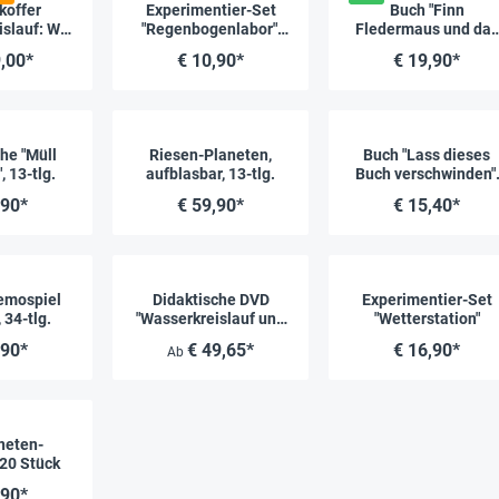
koffer
Experimentier-Set
Buch "Finn
slauf: Wir
"Regenbogenlabor",
Fledermaus und das
n unser
12-tlg.
Blenden in der Nacht"
,00*
€ 10,90*
€ 19,90*
 43-tlg.
48 Seiten
he "Müll
Riesen-Planeten,
Buch "Lass dieses
 13-tlg.
aufblasbar, 13-tlg.
Buch verschwinden",
64 Seiten
,90*
€ 59,90*
€ 15,40*
emospiel
Didaktische DVD
Experimentier-Set
, 34-tlg.
"Wasserkreislauf und
"Wetterstation"
Aggregatzustände",
,90*
€ 49,65*
€ 16,90*
Ab
tabletfähig
neten-
20 Stück
,90*