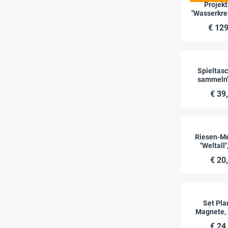
Projekt
"Wasserkrei
schütze
€ 129
Wasser",
Spieltasc
sammeln",
€ 39
Riesen-M
"Weltall"
€ 20
Set Pla
Magnete, 
€ 24