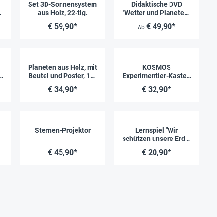
Set 3D-Sonnensystem
Didaktische DVD
aus Holz, 22-tlg.
"Wetter und Planeten",
,
tabletfähig
€ 59,90*
€ 49,90*
Ab
Planeten aus Holz, mit
KOSMOS
Beutel und Poster, 12-
Experimentier-Kasten
tlg.
"Living Planet"
€ 34,90*
€ 32,90*
Sternen-Projektor
Lernspiel "Wir
schützen unsere Erde:
Energiequellen", 28-
€ 45,90*
€ 20,90*
tlg.