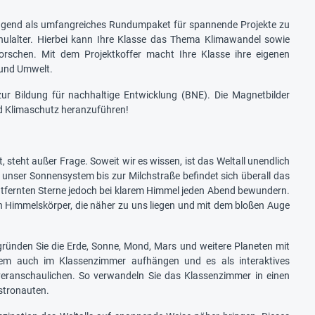
rragend als umfangreiches Rundumpaket für spannende Projekte zu
ulalter. Hierbei kann Ihre Klasse das Thema Klimawandel sowie
forschen. Mit dem Projektkoffer macht Ihre Klasse ihre eigenen
 und Umwelt.
r Bildung für nachhaltige Entwicklung (BNE). Die Magnetbilder
und Klimaschutz heranzuführen!
 steht außer Frage. Soweit wir es wissen, ist das Weltall unendlich
unser Sonnensystem bis zur Milchstraße befindet sich überall das
 entfernten Sterne jedoch bei klarem Himmel jeden Abend bewundern.
h Himmelskörper, die näher zu uns liegen und mit dem bloßen Auge
gründen Sie die Erde, Sonne, Mond, Mars und weitere Planeten mit
tem auch im Klassenzimmer aufhängen und es als interaktives
ranschaulichen. So verwandeln Sie das Klassenzimmer in einen
stronauten.