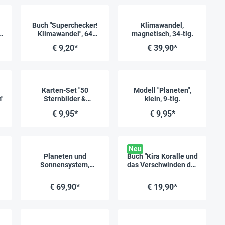
Buch "Superchecker!
Klimawandel,
Klimawandel", 64
magnetisch, 34-tlg.
Seiten
€ 9,20*
€ 39,90*
Karten-Set "50
Modell "Planeten",
"
Sternbilder &
klein, 9-tlg.
Planeten - entdecken
€ 9,95*
€ 9,95*
und bestimmen"
Neu
Planeten und
Buch "Kira Koralle und
Sonnensystem,
das Verschwinden der
magnetisch, 73-tlg.
Meeresfarben", 48
Seiten
€ 69,90*
€ 19,90*