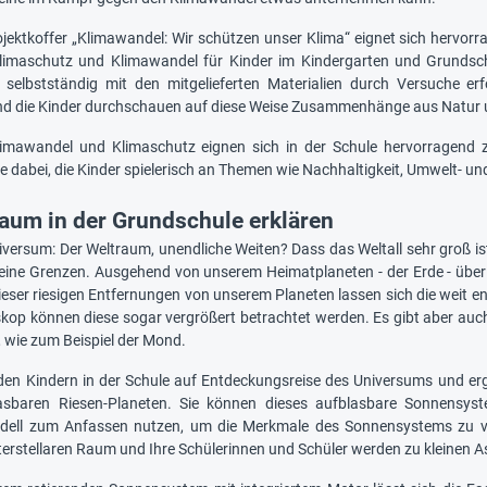
jektkoffer „Klimawandel: Wir schützen unser Klima“ eignet sich hervo
imaschutz und Klimawandel für Kinder im Kindergarten und Grundsch
 selbstständig mit den mitgelieferten Materialien durch Versuche er
nd die Kinder durchschauen auf diese Weise Zusammenhänge aus Natur
imawandel und Klimaschutz eignen sich in der Schule hervorragend zu
ie dabei, die Kinder spielerisch an Themen wie Nachhaltigkeit, Umwelt- 
aum in der Grundschule erklären
versum: Der Weltraum, unendliche Weiten? Dass das Weltall sehr groß ist,
eine Grenzen. Ausgehend von unserem Heimatplaneten - der Erde - über 
 dieser riesigen Entfernungen von unserem Planeten lassen sich die weit
skop können diese sogar vergrößert betrachtet werden. Es gibt aber auc
, wie zum Beispiel der Mond.
den Kindern in der Schule auf Entdeckungsreise des Universums und er
asbaren Riesen-Planeten. Sie können dieses aufblasbare Sonnensys
ell zum Anfassen nutzen, um die Merkmale des Sonnensystems zu ve
erstellaren Raum und Ihre Schülerinnen und Schüler werden zu kleinen A