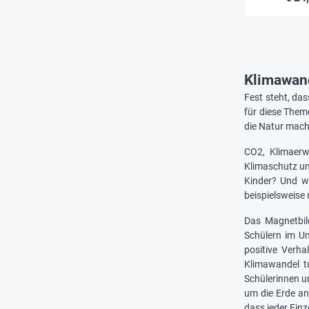
Klimawand
Fest steht, das
für diese Them
die Natur mac
CO2, Klimaerw
Klimaschutz un
Kinder? Und w
beispielsweise
Das Magnetbild
Schülern im Un
positive Verh
Klimawandel t
Schülerinnen u
um die Erde ang
dass jeder Ein