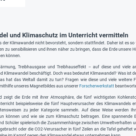
el und Klimaschutz im Unterricht vermitteln
s der Klimawandel nicht bevorsteht, sondern stattfindet. Daher ist es s
en zu sensibilisieren und ihnen näher zu bringen, dass die Erde unsere H
hen können.
ärmung, Treibhausgase und Treibhauseffekt – auf diese und viele
d Klimawandel beschäftigt. Doch was bedeutet Klimawandel? Was ist der
as hat das Weltall damit zu tun? Fragen wie diese und viele weitere
 mithilfe unseres Magnetbildes aus unserer
Forscherwerkstatt
beantwort
 zeigt die Erde mit ihrer Atmosphäre, die fünf wichtigsten Kohlensto
terricht beispielsweise die fünf Hauptverursacher des Klimawandels e
altensweisen zu jeder Kategorie sammeln. Auf diese Weise werden Ihr
un können und wie sie zum Klimaschutz beitragen. Eine spannende E
nd Schüler spielerisch die Zusammenhänge zwischen Umweltverhalten un
ebracht oder die CO2-Verursacher in fünf Zeilen an die Tafel geheftet w
zelne im Kampf gegen den Klimawandel etwas unternehmen kann.