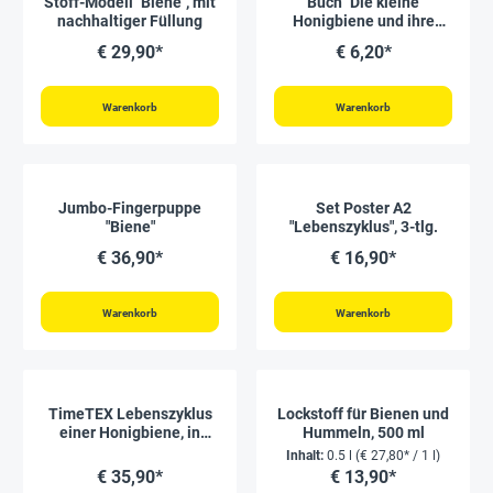
Stoff-Modell "Biene", mit
Buch "Die kleine
nachhaltiger Füllung
Honigbiene und ihre
Freunde", 24 Seiten mit
€ 29,90*
€ 6,20*
60 Aufklebern
Warenkorb
Warenkorb
Jumbo-Fingerpuppe
Set Poster A2
"Biene"
"Lebenszyklus", 3-tlg.
€ 36,90*
€ 16,90*
Warenkorb
Warenkorb
TimeTEX Lebenszyklus
Lockstoff für Bienen und
einer Honigbiene, in
Hummeln, 500 ml
Holzbox "Montessori
Inhalt:
0.5 l
(€ 27,80* / 1 l)
Premium"
€ 35,90*
€ 13,90*