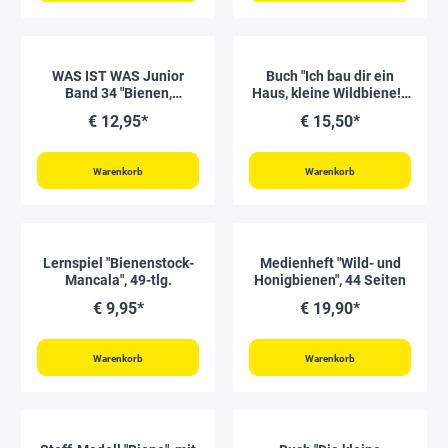
WAS IST WAS Junior
Buch "Ich bau dir ein
Band 34 "Bienen,
Haus, kleine Wildbiene!",
Wespen, Hummeln", 20
56 Seiten
€ 12,95*
€ 15,50*
Seiten
Warenkorb
Warenkorb
Lernspiel "Bienenstock-
Medienheft "Wild- und
Mancala", 49-tlg.
Honigbienen", 44 Seiten
€ 9,95*
€ 19,90*
Warenkorb
Warenkorb