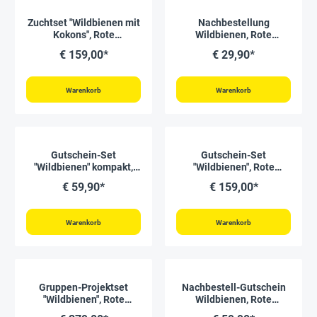
Zuchtset "Wildbienen mit
Nachbestellung
Kokons", Rote
Wildbienen, Rote
Mauerbiene, 5-tlg.
Mauerbiene, 25 Kokons
€ 159,00*
€ 29,90*
Warenkorb
Warenkorb
Gutschein-Set
Gutschein-Set
"Wildbienen" kompakt,
"Wildbienen", Rote
Rote Mauerbiene, 5-tlg.
Mauerbiene, 5-tlg.
€ 59,90*
€ 159,00*
Warenkorb
Warenkorb
Gruppen-Projektset
Nachbestell-Gutschein
"Wildbienen", Rote
Wildbienen, Rote
Mauerbiene, 10-tlg.
Mauerbiene, für 50