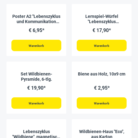
Poster A2 "Lebenszyklus
Lernspiel-Würfel
und Kommunikation
"Lebenszyklus
Honigbiene"
Schmetterlinge & Co.", 5-
€ 6,95*
€ 17,90*
tlg.
Warenkorb
Warenkorb
Set Wildbienen-
Biene aus Holz, 10x9 cm
Pyramide, 6-tlg.
€ 19,90*
€ 2,95*
Warenkorb
Warenkorb
Lebenszyklus
Wildbienen-Haus "Eco",
"Wildbiene", magnetisch,
aus Karton