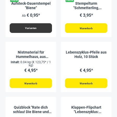
Aufsteck-Dauerstempel
Stempelturm
"Biene"
"Schmetterling,
Marienkäfer & Co", 4
€ 0,95*
€ 3,95*
Ab
Motive
Varianten
Warenkorb
Nistmaterial für
Lebenszyklus-Pfeile aus
Hummelhaus, aus
Holz, 10 Stück
Kapokwolle, ca. 40 g
Inhalt:
0.04 kg
(€ 123,75* / 1
kg)
€ 4,95*
€ 4,95*
Warenkorb
Warenkorb
Quizblock "Rate dich
Klappen-Flipchart
schlau! Die Biene und
"Lebenszyklus:
unsere Natur", 80 Seiten
Schmetterlinge, Bienen &