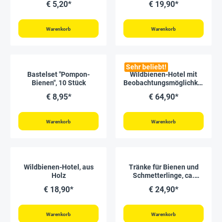
€ 5,20*
€ 19,90*
Co."
Warenkorb
Warenkorb
Sehr beliebt!
Bastelset "Pompon-
Wildbienen-Hotel mit
Bienen", 10 Stück
Beobachtungsmöglichkei
t, aus Holz, zum
€ 8,95*
€ 64,90*
Aufklappen
Warenkorb
Warenkorb
Wildbienen-Hotel, aus
Tränke für Bienen und
Holz
Schmetterlinge, ca.
28x20x4,5 cm
€ 18,90*
€ 24,90*
Warenkorb
Warenkorb