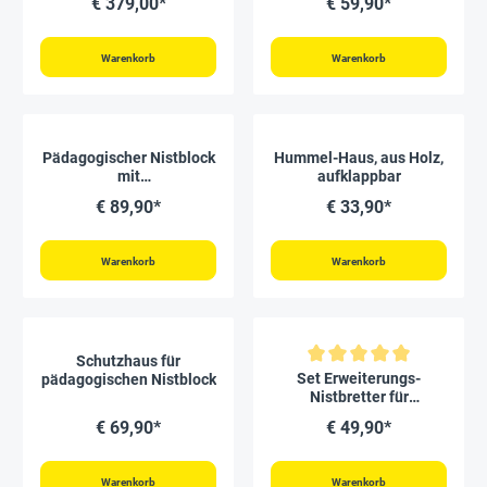
€ 379,00*
€ 59,90*
Kokons
Warenkorb
Warenkorb
Pädagogischer Nistblock
Hummel-Haus, aus Holz,
mit
aufklappbar
Beobachtungsschublade,
€ 89,90*
€ 33,90*
4-tlg.
Warenkorb
Warenkorb
Schutzhaus für
Durchschnittliche Bewertung vo
Set Erweiterungs-
pädagogischen Nistblock
Nistbretter für
pädagogischen
€ 69,90*
€ 49,90*
Nistblock, 8 Stück
Warenkorb
Warenkorb