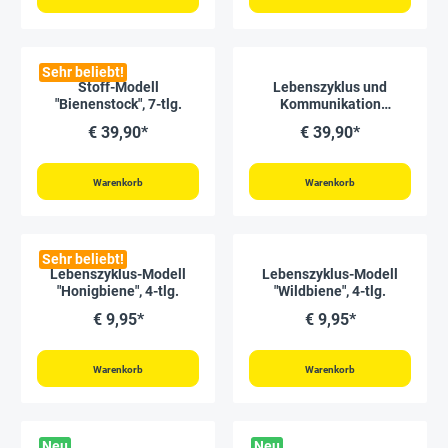
Sehr beliebt!
Stoff-Modell
Lebenszyklus und
"Bienenstock", 7-tlg.
Kommunikation
"Honigbiene",
€ 39,90*
€ 39,90*
magnetisch, 16-tlg.
Warenkorb
Warenkorb
Sehr beliebt!
Lebenszyklus-Modell
Lebenszyklus-Modell
"Honigbiene", 4-tlg.
"Wildbiene", 4-tlg.
€ 9,95*
€ 9,95*
Warenkorb
Warenkorb
Neu
Neu