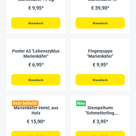
magnetisch, 16-tlg.
€ 9,95*
€ 39,90*
Warenkorb
Warenkorb
Poster A2 "Lebenszyklus
Fingerpuppe
Marienkäfer"
"Marienkäfer"
€ 6,95*
€ 9,95*
Warenkorb
Warenkorb
Sehr beliebt!
Neu
Marienkäfer-Hotel, aus
Stempelturm
Holz
"Schmetterling,
Marienkäfer & Co", 4
€ 15,90*
€ 3,95*
Motive