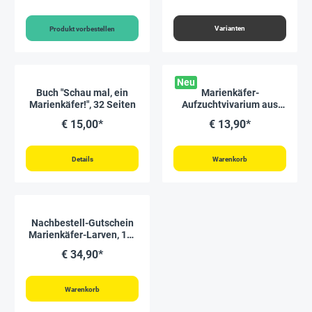
Varianten
Produkt vorbestellen
Neu
Buch "Schau mal, ein
Marienkäfer-
Marienkäfer!", 32 Seiten
Aufzuchtvivarium aus
Kunststoff, 11 cm ø
€ 15,00*
€ 13,90*
Details
Warenkorb
Nachbestell-Gutschein
Marienkäfer-Larven, 10-
15 Stück
€ 34,90*
Warenkorb