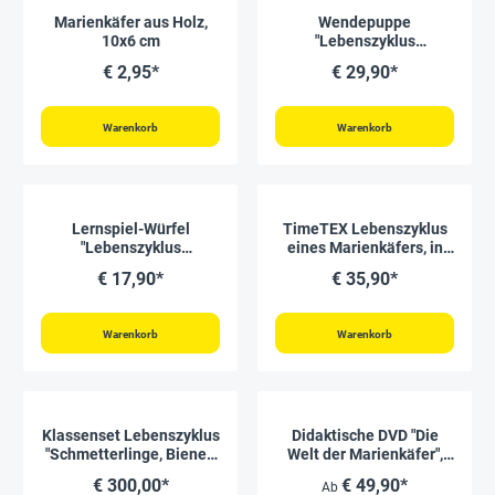
Marienkäfer aus Holz,
Wendepuppe
10x6 cm
"Lebenszyklus
Marienkäfer", 4-tlg
€ 2,95*
€ 29,90*
Warenkorb
Warenkorb
Lernspiel-Würfel
TimeTEX Lebenszyklus
"Lebenszyklus
eines Marienkäfers, in
Schmetterlinge & Co.", 5-
Holzbox "Montessori
€ 17,90*
€ 35,90*
tlg.
Premium"
Warenkorb
Warenkorb
Klassenset Lebenszyklus
Didaktische DVD "Die
"Schmetterlinge, Bienen
Welt der Marienkäfer",
& Marienkäfer",
tabletfähig
€ 300,00*
€ 49,90*
Ab
magnetisch, 100-tlg.