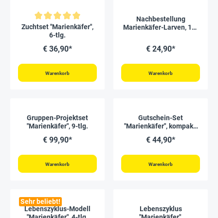
Nachbestellung
Durchschnittliche Bewertung von 5 von 5 Sternen
Zuchtset "Marienkäfer",
Marienkäfer-Larven, 10-
6-tlg.
15 Stück
€ 36,90*
€ 24,90*
Warenkorb
Warenkorb
Gruppen-Projektset
Gutschein-Set
"Marienkäfer", 9-tlg.
"Marienkäfer", kompakt,
5-tlg.
€ 99,90*
€ 44,90*
Warenkorb
Warenkorb
Sehr beliebt!
Lebenszyklus-Modell
Lebenszyklus
"Marienkäfer", 4-tlg.
"Marienkäfer",