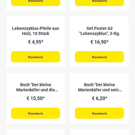
Warenkorb
Warenkorb
Lebenszyklus-Pfeile aus
Set Poster A2
Holz, 10 Stück
"Lebenszyklus", 3-tlg.
€ 4,95*
€ 16,90*
Warenkorb
Warenkorb
Buch "Der kleine
Buch "Der kleine
Marienkäfer und die
Marienkäfer und seine
Tiere auf der Wiese", 32
Freunde", 24 Seiten mit
€ 15,50*
€ 6,20*
Seiten
60 Aufklebern
Warenkorb
Warenkorb