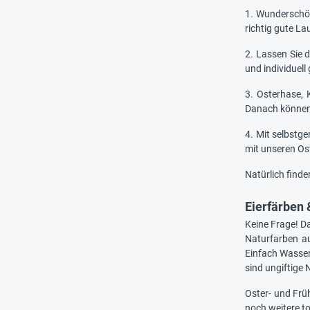
1. Wunderschön
richtig gute L
2. Lassen Sie 
und individuell
3. Osterhase, 
Danach können 
4. Mit selbstg
mit unseren Os
Natürlich finde
Eierfärben 
Keine Frage! D
Naturfarben au
Einfach Wasser
sind ungiftige
Oster- und Früh
noch weitere to