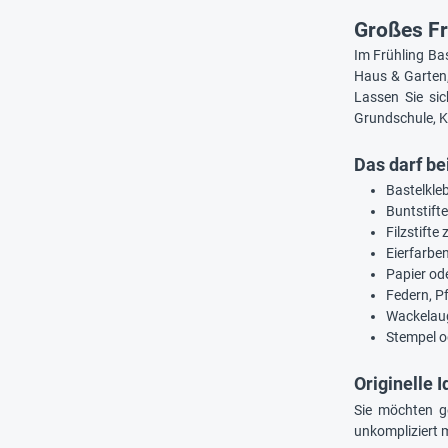
Großes Fr
Im Frühling Ba
Haus & Garten,
Lassen Sie sic
Grundschule, K
Das darf be
Bastelkleb
Buntstifte
Filzstifte
Eierfarbe
Papier od
Federn, P
Wackelau
Stempel o
Originelle 
Sie möchten ge
unkompliziert 