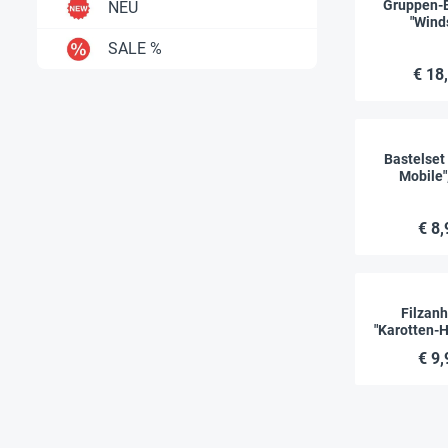
Gruppen-B
NEU
"Wind
Regenbog
SALE %
Stü
€ 18
Bastelset
Mobile",
€ 8,
Filzan
"Karotten-H
Stück, 1
€ 9,