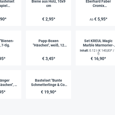
astelset
Biene aus Holz, 10x9
Eberhard Faber
spiel
cm
Cromix
en", 12
Transparentfarbe, 50
ck
ml
,90*
€ 2,95*
€ 5,95*
Ab
 "Bienen-
Papp-Boxen
Set KREUL Magic
 7-tlg.
"Häschen", weiß, 12
Marble Marmorier-
Stück
Farben à 20 ml, 6-tlg
Inhalt:
0.12 l
(€ 140,83* /
l)
95*
€ 3,45*
€ 16,90*
hänger
Bastelset "Bunte
äschen", 6
Schmetterlinge & Co",
33-tlg.
19-tlg.
95*
€ 19,90*