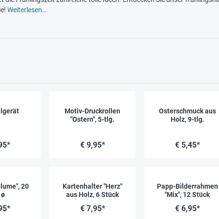
le!
Weiterlesen…
lgerät
Motiv-Druckrollen
Osterschmuck aus
"Ostern", 5-tlg.
Holz, 9-tlg.
95*
€ 9,95*
€ 5,45*
lume", 20
Kartenhalter "Herz"
Papp-Bilderrahmen
 ø
aus Holz, 6 Stück
"Mix", 12 Stück
95*
€ 7,95*
€ 6,95*