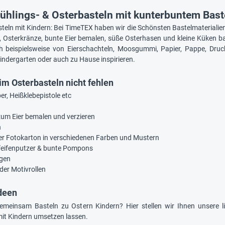
ühlings- & Osterbasteln mit kunterbuntem Bast
steln mit Kindern: Bei TimeTEX haben wir die Schönsten Bastelmaterialien
 Osterkränze, bunte Eier bemalen, süße Osterhasen und kleine Küken bast
h beispielsweise von Eierschachteln, Moosgummi, Papier, Pappe, Druc
indergarten oder auch zu Hause inspirieren.
im Osterbasteln nicht fehlen
er, Heißklebepistole etc
 zum Eier bemalen und verzieren
n
er Fotokarton in verschiedenen Farben und Mustern
feifenputzer & bunte Pompons
gen
der Motivrollen
Ideen
meinsam Basteln zu Ostern Kindern? Hier stellen wir Ihnen unsere lie
mit Kindern umsetzen lassen.