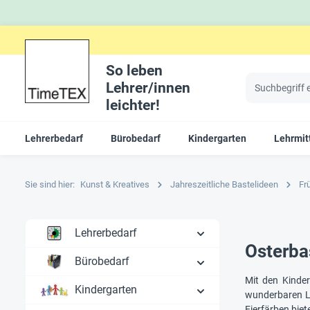
So leben
Lehrer/innen
leichter!
Lehrerbedarf
Bürobedarf
Kindergarten
Lehrmitt
Sie sind hier:
Kunst & Kreatives
Jahreszeitliche Bastelideen
Fr
Lehrerbedarf
Osterbas
Bürobedarf
Mit den Kinder
Kindergarten
wunderbaren Li
Eierfärben biet