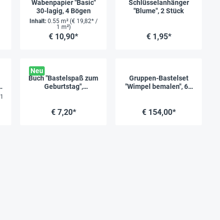
Wabenpapier "Basic"
Schlüsselanhänger
30-lagig, 4 Bögen
"Blume", 2 Stück
0
Inhalt:
0.55 m²
(€ 19,82* /
1 m²)
€ 10,90*
€ 1,95*
Neu
Buch "Bastelspaß zum
Gruppen-Bastelset
Geburtstag",
"Wimpel bemalen", 60
.
Softcover, 32 Seiten
Stück
 1
€ 7,20*
€ 154,00*