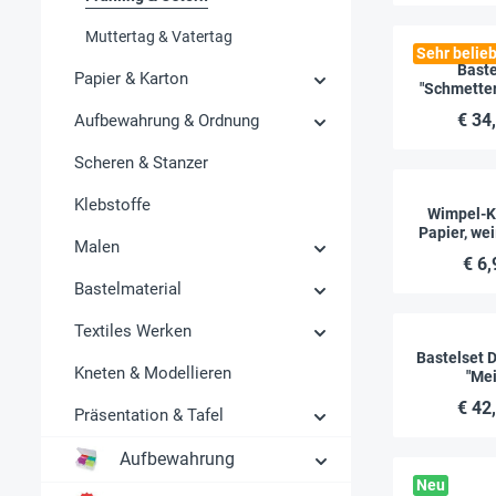
Muttertag & Vatertag
Sehr belieb
Baste
Papier & Karton
"Schmetter
Stü
€ 34
Aufbewahrung & Ordnung
Scheren & Stanzer
Klebstoffe
Wimpel-K
Papier, wei
Malen
€ 6,
Bastelmaterial
Textiles Werken
Bastelset 
Kneten & Modellieren
"Me
Kreativwe
€ 42
Präsentation & Tafel
Aufbewahrung
Neu