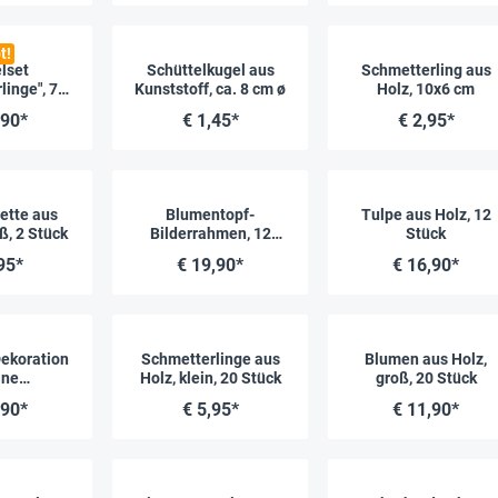
t!
lset
Schüttelkugel aus
Schmetterling aus
linge", 72
Kunststoff, ca. 8 cm ø
Holz, 10x6 cm
ck
,90*
€ 1,45*
€ 2,95*
ette aus
Blumentopf-
Tulpe aus Holz, 12
ß, 2 Stück
Bilderrahmen, 12
Stück
Stück
95*
€ 19,90*
€ 16,90*
Dekoration
Schmetterlinge aus
Blumen aus Holz,
ine
Holz, klein, 20 Stück
groß, 20 Stück
rkstatt"
,90*
€ 5,95*
€ 11,90*