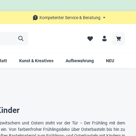
Kompetenter Service & Beratung
tatt
Kunst & Kreatives
Aufbewahrung
NEU
SALE
Kinder
 zwitschern und Ostern steht vor der Tür – Der Frühling mit dem
ein. Von farbenfroher Frühlingsdeko über Osterbasteln bis hin zu
haftes Bastelmaterial zum Frühlings- und Osterbasteln mit Kindern in