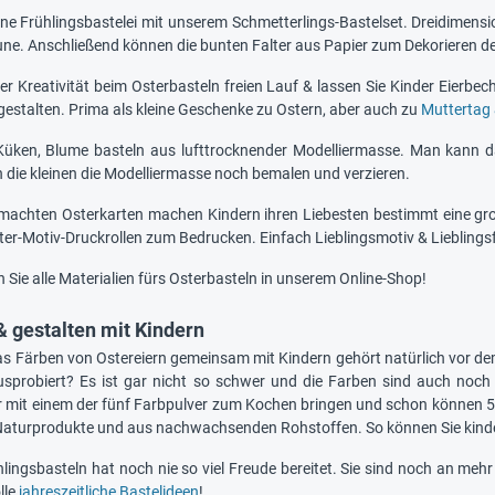
e Frühlingsbastelei mit unserem Schmetterlings-Bastelset. Dreidimension
aune. Anschließend können die bunten Falter aus Papier zum Dekorieren
der Kreativität beim Osterbasteln freien Lauf & lassen Sie Kinder Eierb
 gestalten. Prima als kleine Geschenke zu Ostern, aber auch zu
Muttertag 
Küken, Blume basteln aus lufttrocknender Modelliermasse. Man kann d
die kleinen die Modelliermasse noch bemalen und verzieren.
emachten Osterkarten machen Kindern ihren Liebesten bestimmt eine g
ter-Motiv-Druckrollen zum Bedrucken. Einfach Lieblingsmotiv & Lieblings
n Sie alle Materialien fürs Osterbasteln in unserem Online-Shop!
& gestalten mit Kindern
as Färben von Ostereiern gemeinsam mit Kindern gehört natürlich vor dem
sprobiert? Es ist gar nicht so schwer und die Farben sind auch noch 
 mit einem der fünf Farbpulver zum Kochen bringen und schon können 5-7
 Naturprodukte und aus nachwachsenden Rohstoffen. So können Sie kinder
lingsbasteln hat noch nie so viel Freude bereitet. Sie sind noch an mehr
lle
jahreszeitliche Bastelideen
!