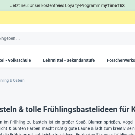
Jetzt neu: Unser kostenfreies Loyalty-Programm
myTimeTEX
el - Volksschule
Lehrmittel - Sekundarstufe
Forscherwerks
ühling & Ostern
teln & tolle Frühlingsbastelideen für 
n im Frühling zu basteln ist ein großer Spaß. Blumen sprießen, Vögel
cht & bunten Farben macht richtig gute Laune & lädt zum kreativ sein 
et die Frühlingszeit zahlreiche tolle Ideen. Entdecken Sie unser frühlings