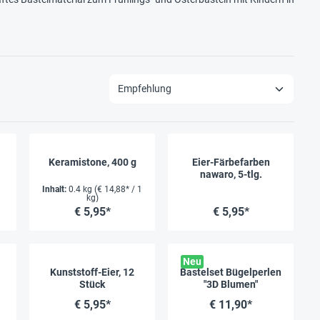
Keramistone, 400 g
Eier-Färbefarben
nawaro, 5-tlg.
Inhalt:
0.4 kg
(€ 14,88* / 1
kg)
€ 5,95*
€ 5,95*
Neu
Kunststoff-Eier, 12
Bastelset Bügelperlen
Stück
"3D Blumen"
€ 5,95*
€ 11,90*