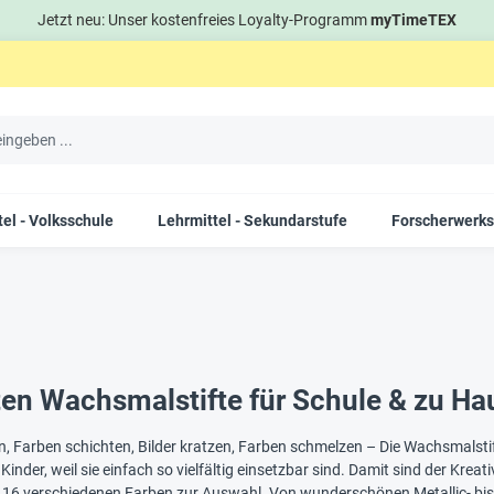
Jetzt neu: Unser kostenfreies Loyalty-Programm
myTimeTEX
el - Volksschule
Lehrmittel - Sekundarstufe
Forscherwerks
ten Wachsmalstifte für Schule & zu Ha
n, Farben schichten, Bilder kratzen, Farben schmelzen – Die Wachsmalsti
Kinder, weil sie einfach so vielfältig einsetzbar sind. Damit sind der Kre
is 16 verschiedenen Farben zur Auswahl. Von wunderschönen Metallic- bis