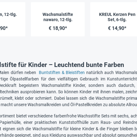
, 12-tlg.
Wachsmalstifte
KREUL Kerzen Pen
nawaro, 12-tlg.
Set, 6-tlg.
,90*
€ 18,90*
€ 14,90*
tifte für Kinder – Leuchtend bunte Farben
 Malen dürfen neben
Buntstiften & Bleistiften
natürlich auch Wachsmalsti
ige Ölpastellfarben für den vielfältigen Gebrauch im Kunstunterrich
 Deckkraft begeistern Wachsmalstifte Kinder, sondern auch dadurc
echniken ausprobieren kann. So können Kinder mit ihnen malen, zeichn
rümelt, klebt oder schmiert. Dabei lassen sich die Wachsmalstifte prim
 macht unsere Wachsmalkreiden und Öl-Pastellkreiden zu absolute Allrou
ortiment bietet verschiedene farbenfrohe Wachsstifte Sets mit sechs, ac
n Papierhülle, einer praktischen Kunststoffhülle zum Raus- und Rein
t eignen sich die Wachsmalstifte für kleine Kinder & die Finger bleiben
erhände geeignet, sind aus Kleidung auswaschbar und absolut gesundheit