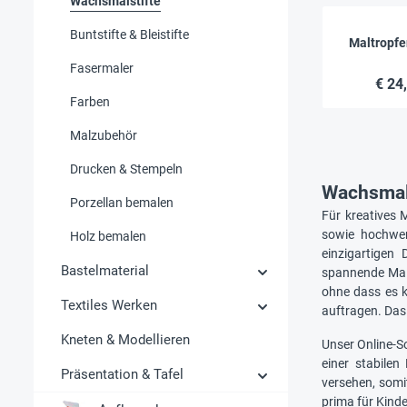
Wachsmalstifte
Buntstifte & Bleistifte
Maltropfen
Fasermaler
€ 24
Farben
Malzubehör
Drucken & Stempeln
Wachsmals
Porzellan bemalen
Für kreatives
sowie hochwert
Holz bemalen
einzigartigen
Bastelmaterial
spannende Malt
ohne dass es k
Textiles Werken
auftragen. Das
Kneten & Modellieren
Unser Online-S
einer stabile
Präsentation & Tafel
versehen, somi
prima für Kind