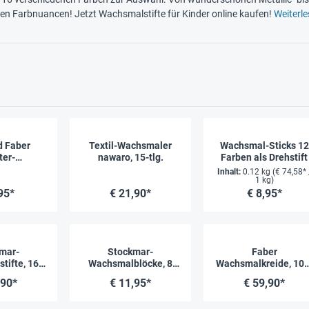
hen Farbnuancen! Jetzt Wachsmalstifte für Kinder online kaufen!
Weiterl
d Faber
Textil-Wachsmaler
Wachsmal-Sticks 12
ter-
nawaro, 15-tlg.
Farben als Drehstift
iden, 12
Inhalt:
0.12 kg
(€ 74,58* 
ck
1 kg)
95*
€ 21,90*
€ 8,95*
mar-
Stockmar-
Faber
tifte, 16
Wachsmalblöcke, 8
Wachsmalkreide, 100
Metalletui
Farben im Metalletui
tlg., in Holzbox
,90*
€ 11,95*
€ 59,90*