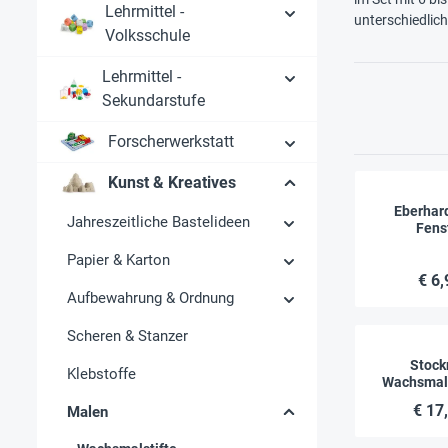
Lehrmittel -
unterschiedlic
Volksschule
Lehrmittel -
Sekundarstufe
Forscherwerkstatt
Kunst & Kreatives
Eberhar
Jahreszeitliche Bastelideen
Fens
Wachskre
Papier & Karton
Stü
€ 6,
Aufbewahrung & Ordnung
Scheren & Stanzer
Stock
Klebstoffe
Wachsmals
Farben im 
€ 17
Malen