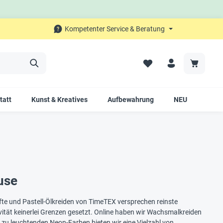
Kompetenter Service & Beratung
tatt
Kunst & Kreatives
Aufbewahrung
NEU
SALE
use
fte und Pastell-Ölkreiden von TimeTEX versprechen reinste
ativität keinerlei Grenzen gesetzt. Online haben wir Wachsmalkreiden
 zu leuchtenden Neon-Farben bieten wir eine Vielzahl von