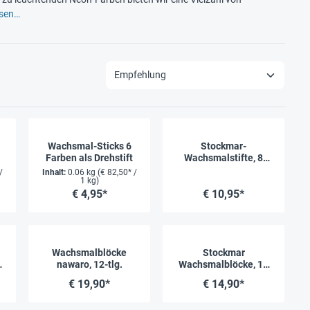
esen…
Wachsmal-Sticks 6
Stockmar-
Farben als Drehstift
Wachsmalstifte, 8
Farben im Metalletui
/
Inhalt:
0.06 kg
(€ 82,50* /
1 kg)
€ 4,95*
€ 10,95*
Wachsmalblöcke
Stockmar
-
nawaro, 12-tlg.
Wachsmalblöcke, 12
Farben im Kartonnetui
€ 19,90*
€ 14,90*