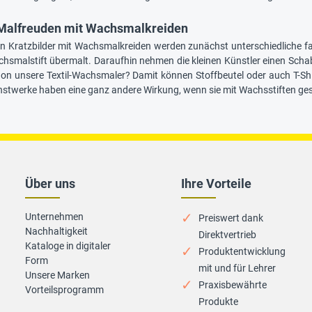
e Malfreuden mit Wachsmalkreiden
ten Kratzbilder mit Wachsmalkreiden werden zunächst unterschiedliche f
smalstift übermalt. Daraufhin nehmen die kleinen Künstler einen Schab
on unsere Textil-Wachsmaler? Damit können Stoffbeutel oder auch T-Shirt
stwerke haben eine ganz andere Wirkung, wenn sie mit Wachsstiften ges
Über uns
Ihre Vorteile
Unternehmen
Preiswert dank
Nachhaltigkeit
Direktvertrieb
Kataloge in digitaler
Produktentwicklung
Form
mit und für Lehrer
Unsere Marken
Praxisbewährte
Vorteilsprogramm
Produkte