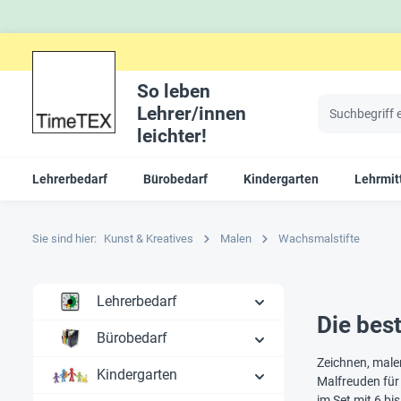
So leben
Lehrer/innen
leichter!
Lehrerbedarf
Bürobedarf
Kindergarten
Lehrmitt
Sie sind hier:
Kunst & Kreatives
Malen
Wachsmalstifte
Lehrerbedarf
Die bes
Bürobedarf
Zeichnen, male
Kindergarten
Malfreuden für 
im Set mit 6 b